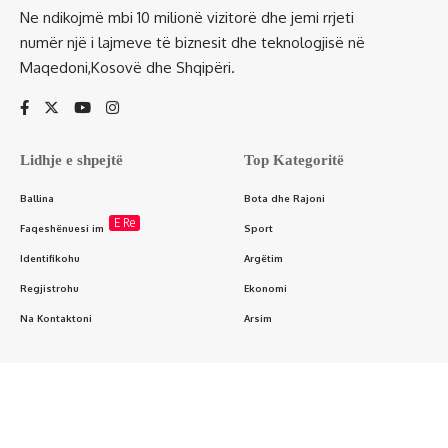
Ne ndikojmë mbi 10 milionë vizitorë dhe jemi rrjeti
numër një i lajmeve të biznesit dhe teknologjisë në
Maqedoni,Kosovë dhe Shqipëri.
Lidhje e shpejtë
Top Kategoritë
Ballina
Bota dhe Rajoni
E Re
Faqeshënuesi im
Sport
Identifikohu
Argëtim
Regjistrohu
Ekonomi
Na Kontaktoni
Arsim