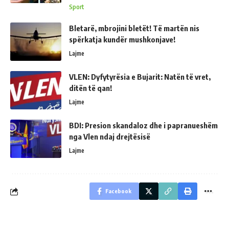
Sport
Bletarë, mbrojini bletët! Të martën nis
spërkatja kundër mushkonjave!
Lajme
VLEN: Dyfytyrësia e Bujarit: Natën të vret,
ditën të qan!
Lajme
BDI: Presion skandaloz dhe i papranueshëm
nga Vlen ndaj drejtësisë
Lajme
Facebook