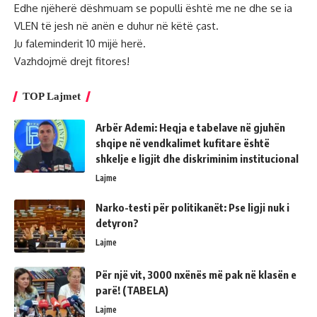
Edhe njëherë dëshmuam se populli është me ne dhe se ia
VLEN të jesh në anën e duhur në këtë çast.
Ju faleminderit 10 mijë herë.
Vazhdojmë drejt fitores!
TOP Lajmet
Arbër Ademi: Heqja e tabelave në gjuhën
shqipe në vendkalimet kufitare është
shkelje e ligjit dhe diskriminim institucional
Lajme
Narko-testi për politikanët: Pse ligji nuk i
detyron?
Lajme
Për një vit, 3000 nxënës më pak në klasën e
parë! (TABELA)
Lajme