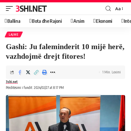
3SHI.NET
Aa
Ballina
Bota dhe Rajoni
Arsim
Ekonomi
Int
LAJME
Gashi: Ju faleminderit 10 mijë herë,
vazhdojmë drejt fitores!
1 Min. Leximi
3shi.net
Përditësimi i fundit: 2024/02/27 at 8:17 PM