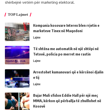
shërbejnë vetëm për marketing elektoral.
TOP Lajmet
Kompania kosovare Interex blen rrjetin e
marketeve Tinex në Maqedoni
Lajme
Të shtëna me automatik në një shtëpi në
Tetovë, policia po merret me rastin
Lajme
Arrestohet kumanovari që e kërcënoi djalin
e tij
Lajme
Bujar Muli sfidon Eddie Hall për një meç
MMA, kërkon që përballja të zhvillohet në
Kosovë