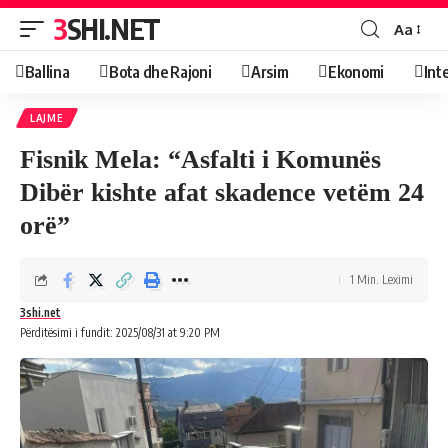
3SHI.NET
Aa
Ballina
Bota dhe Rajoni
Arsim
Ekonomi
Int
LAJME
Fisnik Mela: “Asfalti i Komunës
Dibër kishte afat skadence vetëm 24
orë”
1 Min. Leximi
3shi.net
Përditësimi i fundit: 2025/08/31 at 9:20 PM