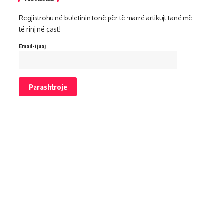
Regjistrohu në buletinin tonë për të marrë artikujt tanë më
të rinj në çast!
Email-i juaj