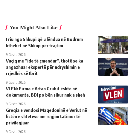
You Might Also Like
I riu nga Shkupi që u lëndua në Bodrum
kthehet në Shkup për trajtim
9 Gusht, 2026
Vuçiq me “ide të çmendur”, thotë se ka
angazhuar ekspertë për ndryshimin e
rrjedhës së Ibrit
9 Gusht, 2026
VLEN: Firma e Artan Grubit është në
dokumente, BDI po bën sikur nuk e sheh
9 Gusht, 2026
Greqia e vendosi Maqedoninë e Veriut në
listën e shteteve me regjim tatimor të
privilegjuar
9 Gusht, 2026