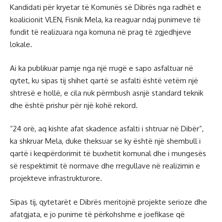
Kandidati për kryetar të Komunës së Dibrës nga radhët e
koalicionit VLEN, Fisnik Mela, ka reaguar ndaj punimeve të
fundit të realizuara nga komuna në prag të zgjedhjeve
lokale.
Ai ka publikuar pamje nga një rrugë e sapo asfaltuar në
qytet, ku sipas tij shihet qartë se asfalti është vetëm një
shtresë e hollë, e cila nuk përmbush asnjë standard teknik
dhe është prishur për një kohë rekord.
“24 orë, aq kishte afat skadence asfalti i shtruar në Dibër”,
ka shkruar Mela, duke theksuar se ky është një shembull i
qartë i keqpërdorimit të buxhetit komunal dhe i mungesës
së respektimit të normave dhe rregullave në realizimin e
projekteve infrastrukturore.
Sipas tij, qytetarët e Dibrës meritojnë projekte serioze dhe
afatgjata, e jo punime të përkohshme e joefikase që