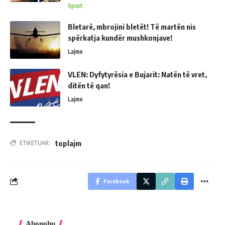
Sport
Bletarë, mbrojini bletët! Të martën nis
spërkatja kundër mushkonjave!
Lajme
VLEN: Dyfytyrësia e Bujarit: Natën të vret,
ditën të qan!
Lajme
toplajm
ETIKETUAR:
Facebook
Abonohu