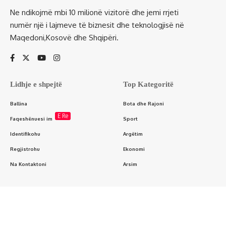
Ne ndikojmë mbi 10 milionë vizitorë dhe jemi rrjeti
numër një i lajmeve të biznesit dhe teknologjisë në
Maqedoni,Kosovë dhe Shqipëri.
Lidhje e shpejtë
Top Kategoritë
Ballina
Bota dhe Rajoni
E Re
Faqeshënuesi im
Sport
Identifikohu
Argëtim
Regjistrohu
Ekonomi
Na Kontaktoni
Arsim