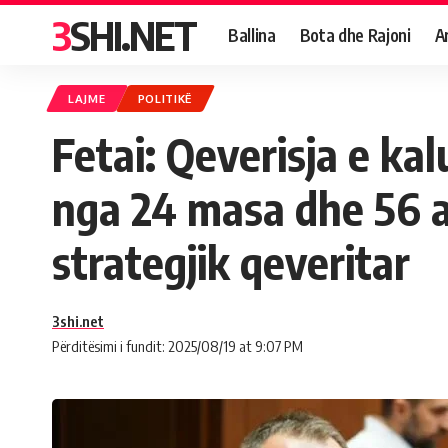
3SHI.NET
Ballina
Bota dhe Rajoni
A
LAJME
POLITIKË
Fetai: Qeverisja e ka
nga 24 masa dhe 56 ak
strategjik qeveritar
3shi.net
Përditësimi i fundit: 2025/08/19 at 9:07 PM