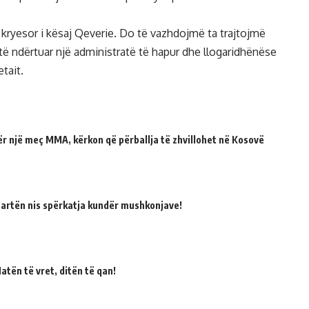
 kryesor i kësaj Qeverie. Do të vazhdojmë ta trajtojmë
të ndërtuar një administratë të hapur dhe llogaridhënëse
tait.
për një meç MMA, kërkon që përballja të zhvillohet në Kosovë
martën nis spërkatja kundër mushkonjave!
atën të vret, ditën të qan!