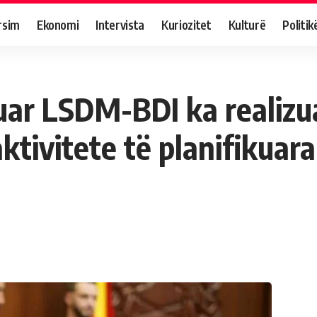
rsim
Ekonomi
Intervista
Kuriozitet
Kulturë
Politik
luar LSDM-BDI ka realizu
tivitete të planifikuara