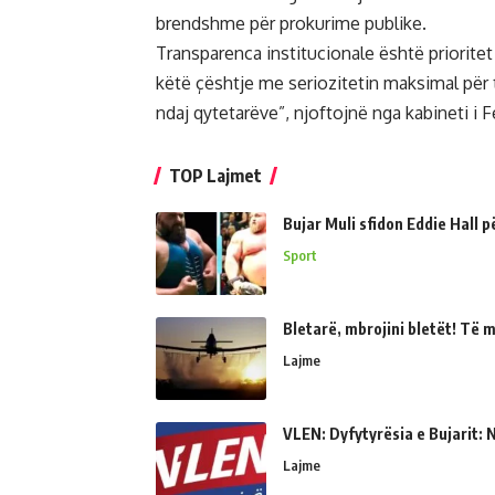
brendshme për prokurime publike.
Transparenca institucionale është prioritet
këtë çështje me seriozitetin maksimal për 
ndaj qytetarëve”, njoftojnë nga kabineti i Fe
TOP Lajmet
Bujar Muli sfidon Eddie Hall 
Sport
Bletarë, mbrojini bletët! Të 
Lajme
VLEN: Dyfytyrësia e Bujarit: N
Lajme