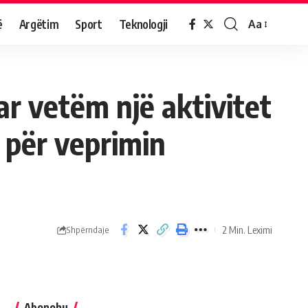
ë
Argëtim
Sport
Teknologji
Aa
ar vetëm një aktivitet
 për veprimin
2 Min. Leximi
Shpërndaje
Abonohu