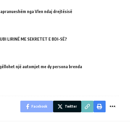
 papranueshëm nga Vlen ndaj drejtësisë
UBI LIRINË ME SEKRETET E BDI-SË?
qëllohet një automjet me dy persona brenda
Facebook
Twitter