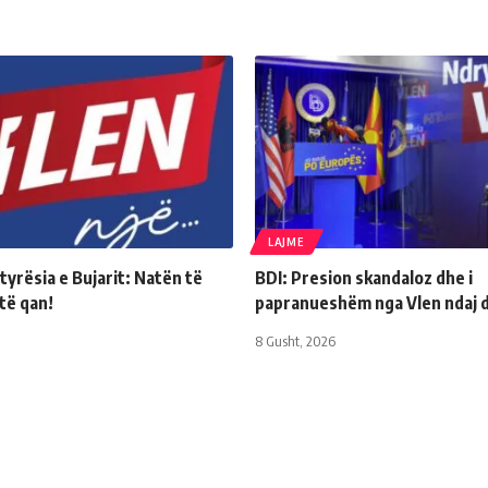
LAJME
yrësia e Bujarit: Natën të
BDI: Presion skandaloz dhe i
 të qan!
papranueshëm nga Vlen ndaj d
8 Gusht, 2026