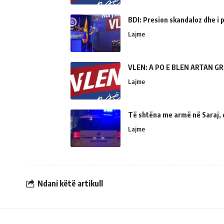
BDI: Presion skandaloz dhe i
Lajme
VLEN: A PO E BLEN ARTAN GR
Lajme
Të shtëna me armë në Saraj, 
Lajme
Ndani këtë artikull