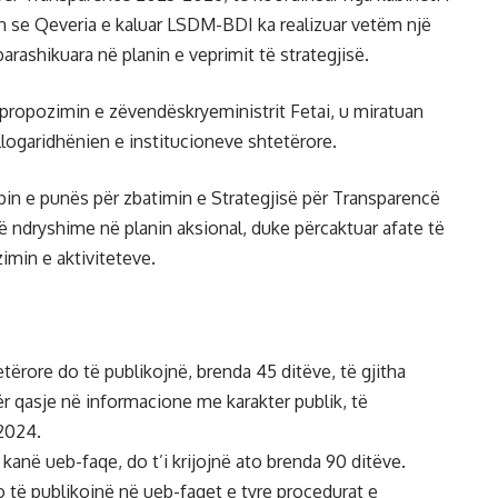
on se Qeveria e kaluar LSDM-BDI ka realizuar vetëm një
arashikuara në planin e veprimit të strategjisë.
ropozimin e zëvendëskryeministrit Fetai, u miratuan
logaridhënien e institucioneve shtetërore.
in e punës për zbatimin e Strategjisë për Transparencë
ë ndryshime në planin aksional, duke përcaktuar afate të
zimin e aktiviteteve.
tërore do të publikojnë, brenda 45 ditëve, të gjitha
ër qasje në informacione me karakter publik, të
 2024.
kanë ueb-faqe, do t’i krijojnë ato brenda 90 ditëve.
o të publikojnë në ueb-faqet e tyre procedurat e