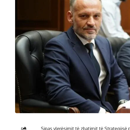
Sipas vlerësimit të zbatimit të Strategjisë