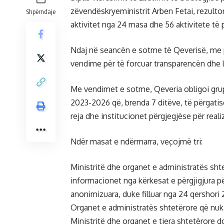
zëvendëskryeministrit Arben Fetai, rezult
Shpërndaje
aktivitet nga 24 masa dhe 56 aktivitete të p
Ndaj në seancën e sotme të Qeverisë, me p
vendime për të forcuar transparencën dhe l
Me vendimet e sotme, Qeveria obligoi grup
2023-2026 që, brenda 7 ditëve, të përgatis
reja dhe institucionet përgjegjëse për reali
Ndër masat e ndërmarra, veçojmë tri:
Ministritë dhe organet e administratës shte
informacionet nga kërkesat e përgjigjura p
anonimizuara, duke filluar nga 24 qershori
Organet e administratës shtetërore që nuk 
Ministritë dhe organet e tjera shtetërore d