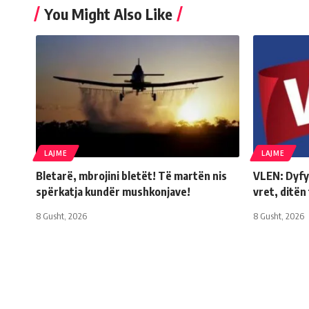
You Might Also Like
LAJME
LAJME
Bletarë, mbrojini bletët! Të martën nis
VLEN: Dyfyt
spërkatja kundër mushkonjave!
vret, ditën
8 Gusht, 2026
8 Gusht, 2026