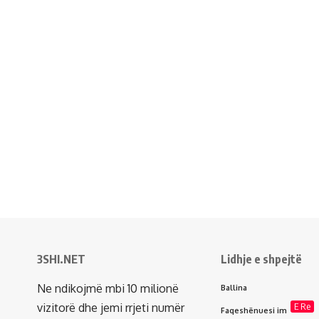
3SHI.NET
Lidhje e shpejtë
Ne ndikojmë mbi 10 milionë
Ballina
vizitorë dhe jemi rrjeti numër
E Re
Faqeshënuesi im