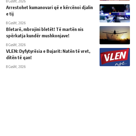
8 Gusht, 2026
Arrestohet kumanovari që e kërcënoi djalin
e tij
8 Gusht, 2026
Bletarë, mbrojini bletët! Të martën nis
spërkatja kundër mushkonjave!
8 Gusht, 2026
VLEN: Dyfytyrësia e Bujarit: Natën të vret,
ditën të qan!
8 Gusht, 2026