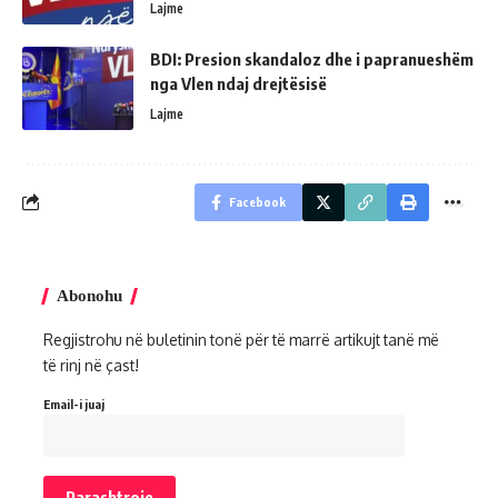
Lajme
BDI: Presion skandaloz dhe i papranueshëm
nga Vlen ndaj drejtësisë
Lajme
Facebook
Abonohu
Regjistrohu në buletinin tonë për të marrë artikujt tanë më
të rinj në çast!
Email-i juaj