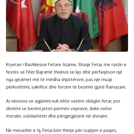
Kryetari i Bashkësisë Fetare Islame, Shaqir Fetai, me rastin e
festës së Fitër Bajramit theksoi se kjo ditë përfaqëson një
nga gëzimet më të mëdha shpirtërore, pas një muaji
përkushtimi, sakrifice dhe forcimi të besimit gjatë Ramazani.
Ai nënvizoi se agjërimi nuk ishte vetëm obligim fetar, por
dëshmi se besimi jeton përmes veprave, duke nxitur
moralin, solidaritetin dhe përgjegjësinë në shoqëri.
Në mesazhin e tij, Fetai bëri thirrje për ruajtjen e paqes,