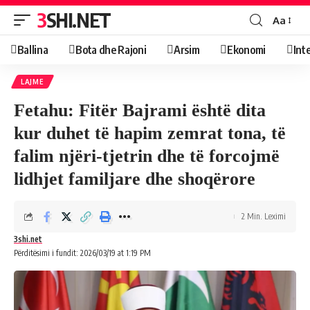
3SHI.NET
Aa
Ballina
Bota dhe Rajoni
Arsim
Ekonomi
Int
LAJME
Fetahu: Fitër Bajrami është dita
kur duhet të hapim zemrat tona, të
falim njëri-tjetrin dhe të forcojmë
lidhjet familjare dhe shoqërore
2 Min. Leximi
3shi.net
Përditësimi i fundit: 2026/03/19 at 1:19 PM