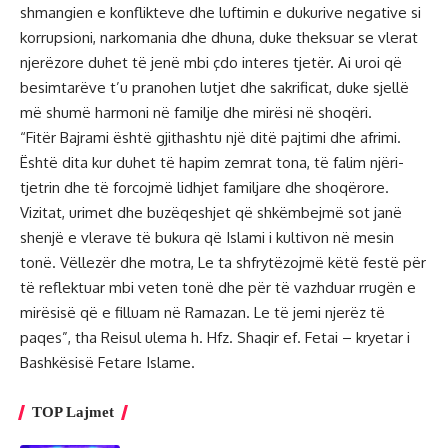
shmangien e konflikteve dhe luftimin e dukurive negative si
korrupsioni, narkomania dhe dhuna, duke theksuar se vlerat
njerëzore duhet të jenë mbi çdo interes tjetër. Ai uroi që
besimtarëve t’u pranohen lutjet dhe sakrificat, duke sjellë
më shumë harmoni në familje dhe mirësi në shoqëri.
“Fitër Bajrami është gjithashtu një ditë pajtimi dhe afrimi.
Është dita kur duhet të hapim zemrat tona, të falim njëri-
tjetrin dhe të forcojmë lidhjet familjare dhe shoqërore.
Vizitat, urimet dhe buzëqeshjet që shkëmbejmë sot janë
shenjë e vlerave të bukura që Islami i kultivon në mesin
tonë. Vëllezër dhe motra, Le ta shfrytëzojmë këtë festë për
të reflektuar mbi veten tonë dhe për të vazhduar rrugën e
mirësisë që e filluam në Ramazan. Le të jemi njerëz të
paqes”, tha Reisul ulema h. Hfz. Shaqir ef. Fetai – kryetar i
Bashkësisë Fetare Islame.
TOP Lajmet