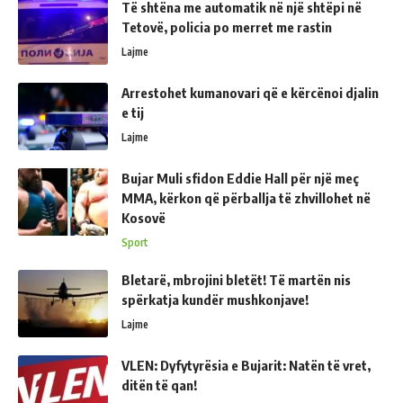
Të shtëna me automatik në një shtëpi në
Tetovë, policia po merret me rastin
Lajme
Arrestohet kumanovari që e kërcënoi djalin
e tij
Lajme
Bujar Muli sfidon Eddie Hall për një meç
MMA, kërkon që përballja të zhvillohet në
Kosovë
Sport
Bletarë, mbrojini bletët! Të martën nis
spërkatja kundër mushkonjave!
Lajme
VLEN: Dyfytyrësia e Bujarit: Natën të vret,
ditën të qan!