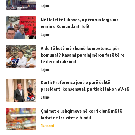
Lajme
Në Hotël të Likovës, u përurua lagja me
emrin e Komandant Telit
Lajme
A do të ketë më shumë kompetenca për
komunat? Kasami paralajmëron fazë të re
të decentralizimit
Lajme
Kurti: Preferenca jonë e parë është
presidenti konsensual, partiak i takon VV-së
Lajme
Çmimet e ushqimeve në korrik janë më të
lartat në tre vitet e fundit
Ekonomi