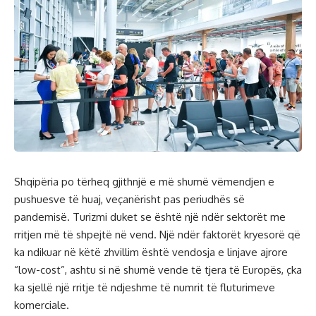
Shqipëria po tërheq gjithnjë e më shumë vëmendjen e
pushuesve të huaj, veçanërisht pas periudhës së
pandemisë. Turizmi duket se është një ndër sektorët me
rritjen më të shpejtë në vend. Një ndër faktorët kryesorë që
ka ndikuar në këtë zhvillim është vendosja e linjave ajrore
“low-cost”, ashtu si në shumë vende të tjera të Europës, çka
ka sjellë një rritje të ndjeshme të numrit të fluturimeve
komerciale.