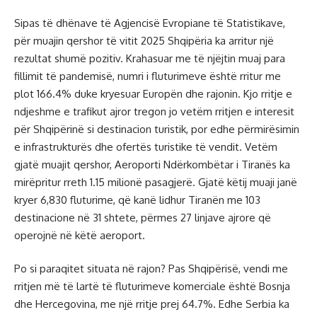
Sipas të dhënave të Agjencisë Evropiane të Statistikave,
për muajin qershor të vitit 2025 Shqipëria ka arritur një
rezultat shumë pozitiv. Krahasuar me të njëjtin muaj para
fillimit të pandemisë, numri i fluturimeve është rritur me
plot 166.4% duke kryesuar Europën dhe rajonin. Kjo rritje e
ndjeshme e trafikut ajror tregon jo vetëm rritjen e interesit
për Shqipërinë si destinacion turistik, por edhe përmirësimin
e infrastrukturës dhe ofertës turistike të vendit. Vetëm
gjatë muajit qershor, Aeroporti Ndërkombëtar i Tiranës ka
mirëpritur rreth 1.15 milionë pasagjerë. Gjatë këtij muaji janë
kryer 6,830 fluturime, që kanë lidhur Tiranën me 103
destinacione në 31 shtete, përmes 27 linjave ajrore që
operojnë në këtë aeroport.
Po si paraqitet situata në rajon? Pas Shqipërisë, vendi me
rritjen më të lartë të fluturimeve komerciale është Bosnja
dhe Hercegovina, me një rritje prej 64.7%. Edhe Serbia ka