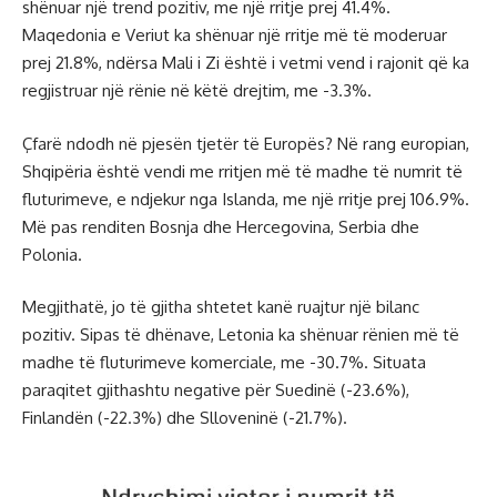
shënuar një trend pozitiv, me një rritje prej 41.4%.
Maqedonia e Veriut ka shënuar një rritje më të moderuar
prej 21.8%, ndërsa Mali i Zi është i vetmi vend i rajonit që ka
regjistruar një rënie në këtë drejtim, me -3.3%.
Çfarë ndodh në pjesën tjetër të Europës? Në rang europian,
Shqipëria është vendi me rritjen më të madhe të numrit të
fluturimeve, e ndjekur nga Islanda, me një rritje prej 106.9%.
Më pas renditen Bosnja dhe Hercegovina, Serbia dhe
Polonia.
Megjithatë, jo të gjitha shtetet kanë ruajtur një bilanc
pozitiv. Sipas të dhënave, Letonia ka shënuar rënien më të
madhe të fluturimeve komerciale, me -30.7%. Situata
paraqitet gjithashtu negative për Suedinë (-23.6%),
Finlandën (-22.3%) dhe Slloveninë (-21.7%).