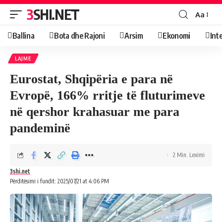
3SHI.NET
Aa
Ballina
Bota dhe Rajoni
Arsim
Ekonomi
Int
LAJME
Eurostat, Shqipëria e para në
Evropë, 166% rritje të fluturimeve
në qershor krahasuar me para
pandeminë
2 Min. Leximi
3shi.net
Përditësimi i fundit: 2025/07/21 at 4:06 PM