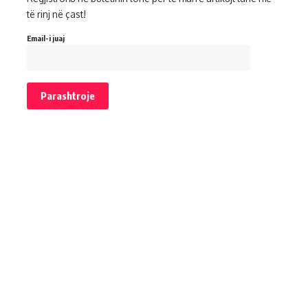
të rinj në çast!
Email-i juaj