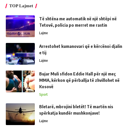
TOP Lajmet
Të shtëna me automatik në një shtëpi në
Tetovë, policia po merret me rastin
Lajme
Arrestohet kumanovari që e kërcënoi djalin
e tij
Lajme
Bujar Muli sfidon Eddie Hall për një meç
MMA, kërkon që përballja të zhvillohet në
Kosovë
Sport
Bletarë, mbrojini bletët! Të martën nis
spërkatja kundër mushkonjave!
Lajme