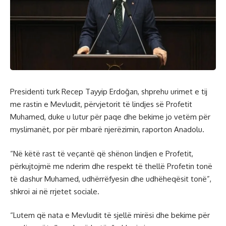
Presidenti turk Recep Tayyip Erdoğan, shprehu urimet e tij
me rastin e Mevludit, përvjetorit të lindjes së Profetit
Muhamed, duke u lutur për paqe dhe bekime jo vetëm për
myslimanët, por për mbarë njerëzimin, raporton Anadolu.
“Në këtë rast të veçantë që shënon lindjen e Profetit,
përkujtojmë me nderim dhe respekt të thellë Profetin tonë
të dashur Muhamed, udhërrëfyesin dhe udhëheqësit tonë”,
shkroi ai në rrjetet sociale.
“Lutem që nata e Mevludit të sjellë mirësi dhe bekime për