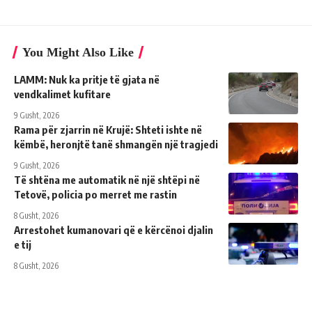
You Might Also Like
LAMM: Nuk ka pritje të gjata në
vendkalimet kufitare
9 Gusht, 2026
Rama për zjarrin në Krujë: Shteti ishte në
këmbë, heronjtë tanë shmangën një tragjedi
9 Gusht, 2026
Të shtëna me automatik në një shtëpi në
Tetovë, policia po merret me rastin
8 Gusht, 2026
Arrestohet kumanovari që e kërcënoi djalin
e tij
8 Gusht, 2026