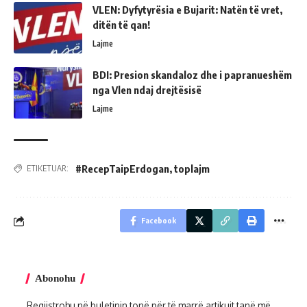
VLEN: Dyfytyrësia e Bujarit: Natën të vret,
ditën të qan!
Lajme
BDI: Presion skandaloz dhe i papranueshëm
nga Vlen ndaj drejtësisë
Lajme
#RecepTaipErdogan
,
toplajm
ETIKETUAR:
Facebook
Abonohu
Regjistrohu në buletinin tonë për të marrë artikujt tanë më