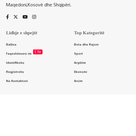
Maqedoni,Kosovë dhe Shqipëri.
Lidhje e shpejtë
Top Kategoritë
Ballina
Bota dhe Rajoni
E Re
Faqeshënuesi im
Sport
Identifikohu
Argëtim
Regjistrohu
Ekonomi
Na Kontaktoni
Arsim