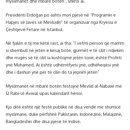
myslimanët dhe mbarë botën”, shkroi ai.
Presidenti Erdoğan po ashtu mori pjesë në “Programin e
Hapjes së Javës së Mevludit” të organizuar nga Kryesia e
Çështjeve Fetare në Istanbul.
Në fjalën e tij me këtë rast, ai tha: “I vetmi person që marrim
si shembull në jetën e kësaj bote, gjurmët e të cilit i ndjekim
dhe rrugës së të cilit ia kushtojmë jetën tonë, është Profeti
ynë Muhamed. Ai është udhërrëfyesi ynë, udhëheqësi ynë
dhe i dashuri ynë për të cilin do ta jepnim jetën”
Myslimanët në mbarë botën festojnë Mevlid al-Nabawi më
12 Rabi-ul-Avwal sipas kalendarit hënor.
Kjo ditë është një festë publike në disa vende me shumicë
myslimane, duke përfshirë Pakistanin, Indonezinë, Malajzinë,
Bangladeshin dhe disa pjesë të Indisë.