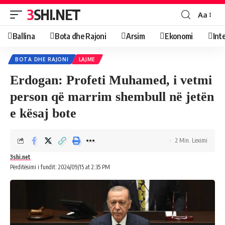
3SHI.NET
Aa
Ballina
Bota dhe Rajoni
Arsim
Ekonomi
Int
BOTA DHE RAJONI
LAJME
Erdogan: Profeti Muhamed, i vetmi
person që marrim shembull në jetën
e kësaj bote
2 Min. Leximi
3shi.net
Përditësimi i fundit: 2024/09/15 at 2:35 PM