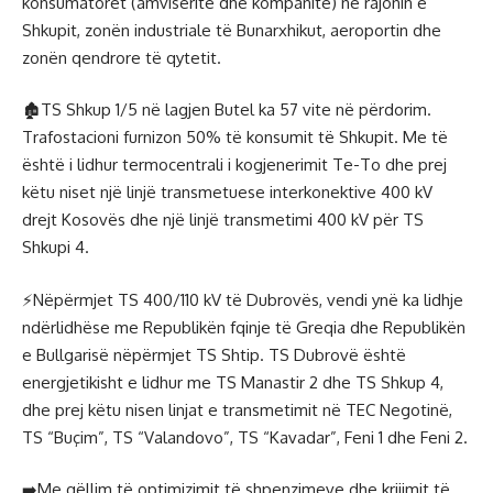
konsumatorët (amvisëritë dhe kompanitë) në rajonin e
Shkupit, zonën industriale të Bunarxhikut, aeroportin dhe
zonën qendrore të qytetit.
🏚TS Shkup 1/5 në lagjen Butel ka 57 vite në përdorim.
Trafostacioni furnizon 50% të konsumit të Shkupit. Me të
është i lidhur termocentrali i kogjenerimit Te-To dhe prej
këtu niset një linjë transmetuese interkonektive 400 kV
drejt Kosovës dhe një linjë transmetimi 400 kV për TS
Shkupi 4.
⚡️Nëpërmjet TS 400/110 kV të Dubrovës, vendi ynë ka lidhje
ndërlidhëse me Republikën fqinje të Greqia dhe Republikën
e Bullgarisë nëpërmjet TS Shtip. TS Dubrovë është
energjetikisht e lidhur me TS Manastir 2 dhe TS Shkup 4,
dhe prej këtu nisen linjat e transmetimit në TEC Negotinë,
TS “Buçim”, TS “Valandovo”, TS “Kavadar”, Feni 1 dhe Feni 2.
➡️Me qëllim të optimizimit të shpenzimeve dhe krijimit të