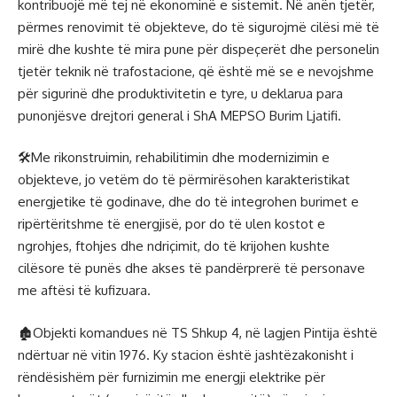
kontribuojë më tej në ekonominë e sistemit. Në anën tjetër,
përmes renovimit të objekteve, do të sigurojmë cilësi më të
mirë dhe kushte të mira pune për dispeçerët dhe personelin
tjetër teknik në trafostacione, që është më se e nevojshme
për sigurinë dhe produktivitetin e tyre, u deklarua para
punonjësve drejtori general i ShA MEPSO Burim Ljatifi.
🛠Me rikonstruimin, rehabilitimin dhe modernizimin e
objekteve, jo vetëm do të përmirësohen karakteristikat
energjetike të godinave, dhe do të integrohen burimet e
ripërtëritshme të energjisë, por do të ulen kostot e
ngrohjes, ftohjes dhe ndriçimit, do të krijohen kushte
cilësore të punës dhe akses të pandërprerë të personave
me aftësi të kufizuara.
🏚Objekti komandues në TS Shkup 4, në lagjen Pintija është
ndërtuar në vitin 1976. Ky stacion është jashtëzakonisht i
rëndësishëm për furnizimin me energji elektrike për