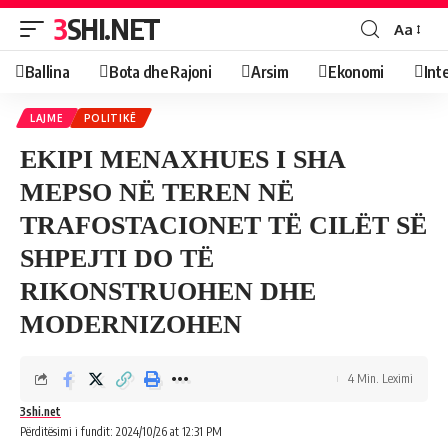
3SHI.NET
Aa
Ballina
Bota dhe Rajoni
Arsim
Ekonomi
Int
LAJME
POLITIKË
EKIPI MENAXHUES I SHA
MEPSO NË TEREN NË
TRAFOSTACIONET TË CILËT SË
SHPEJTI DO TË
RIKONSTRUOHEN DHE
MODERNIZOHEN
4 Min. Leximi
3shi.net
Përditësimi i fundit: 2024/10/26 at 12:31 PM