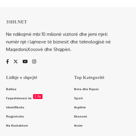
3SHI.NET
Ne ndikojmë mbi 10 milionë vizitorë dhe jemi rrjeti
numër një i lajmeve të biznesit dhe teknologjisë në
Maqedoni,Kosovë dhe Shqipëri.
Lidhje e shpejtë
Top Kategoritë
Ballina
Bota dhe Rajoni
E Re
Faqeshënuesi im
Sport
Identifikohu
Argëtim
Regjistrohu
Ekonomi
Na Kontaktoni
Arsim