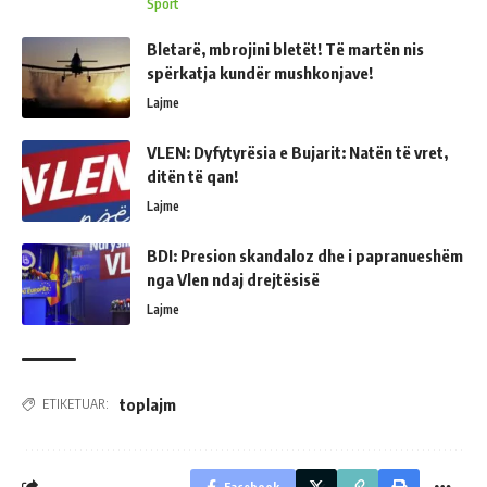
Sport
Bletarë, mbrojini bletët! Të martën nis
spërkatja kundër mushkonjave!
Lajme
VLEN: Dyfytyrësia e Bujarit: Natën të vret,
ditën të qan!
Lajme
BDI: Presion skandaloz dhe i papranueshëm
nga Vlen ndaj drejtësisë
Lajme
toplajm
ETIKETUAR:
Facebook