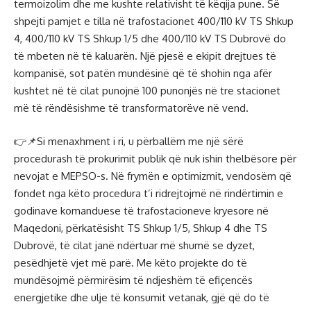
termoizolim dhe me kushte relativisht të këqija pune. Së
shpejti pamjet e tilla në trafostacionet 400/110 kV TS Shkup
4, 400/110 kV TS Shkup 1/5 dhe 400/110 kV TS Dubrovë do
të mbeten në të kaluarën. Një pjesë e ekipit drejtues të
kompanisë, sot patën mundësinë që të shohin nga afër
kushtet në të cilat punojnë 100 punonjës në tre stacionet
më të rëndësishme të transformatorëve në vend.
👉📌Si menaxhment i ri, u përballëm me një sërë
procedurash të prokurimit publik që nuk ishin thelbësore për
nevojat e MEPSO-s. Në frymën e optimizmit, vendosëm që
fondet nga këto procedura t’i ridrejtojmë në rindërtimin e
godinave komanduese të trafostacioneve kryesore në
Maqedoni, përkatësisht TS Shkup 1/5, Shkup 4 dhe TS
Dubrovë, të cilat janë ndërtuar më shumë se dyzet,
pesëdhjetë vjet më parë. Me këto projekte do të
mundësojmë përmirësim të ndjeshëm të efiçencës
energjetike dhe ulje të konsumit vetanak, gjë që do të