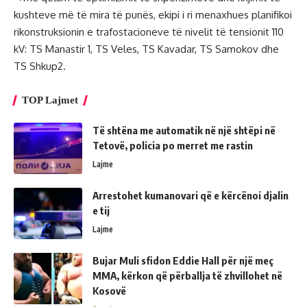
kushteve më të mira të punës, ekipi i ri menaxhues planifikoi
rikonstruksionin e trafostacioneve të nivelit të tensionit 110
kV: TS Manastir 1, TS Veles, TS Kavadar, TS Samokov dhe
TS Shkup2.
TOP Lajmet
Të shtëna me automatik në një shtëpi në
Tetovë, policia po merret me rastin
Lajme
Arrestohet kumanovari që e kërcënoi djalin
e tij
Lajme
Bujar Muli sfidon Eddie Hall për një meç
MMA, kërkon që përballja të zhvillohet në
Kosovë