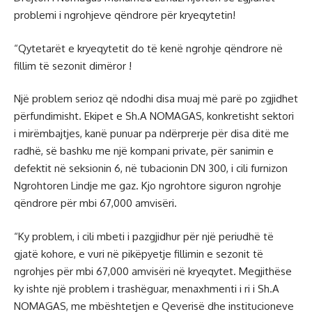
problemi i ngrohjeve qëndrore për kryeqytetin!
“Qytetarët e kryeqytetit do të kenë ngrohje qëndrore në
fillim të sezonit dimëror !
Një problem serioz që ndodhi disa muaj më parë po zgjidhet
përfundimisht. Ekipet e Sh.A NOMAGAS, konkretisht sektori
i mirëmbajtjes, kanë punuar pa ndërprerje për disa ditë me
radhë, së bashku me një kompani private, për sanimin e
defektit në seksionin 6, në tubacionin DN 300, i cili furnizon
Ngrohtoren Lindje me gaz. Kjo ngrohtore siguron ngrohje
qëndrore për mbi 67,000 amvisëri.
“Ky problem, i cili mbeti i pazgjidhur për një periudhë të
gjatë kohore, e vuri në pikëpyetje fillimin e sezonit të
ngrohjes për mbi 67,000 amvisëri në kryeqytet. Megjithëse
ky ishte një problem i trashëguar, menaxhmenti i ri i Sh.A
NOMAGAS, me mbështetjen e Qeverisë dhe institucioneve