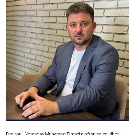
Drejtori i Nomagas Muhamed Elmazi njofton se zgjidhet