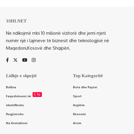
3SHI.NET
Ne ndikojmë mbi 10 milionë vizitorë dhe jemi rrjeti
numër një i lajmeve të biznesit dhe teknologjisë në
Maqedoni,Kosovë dhe Shqipëri.
Lidhje e shpejtë
Top Kategoritë
Ballina
Bota dhe Rajoni
E Re
Faqeshënuesi im
Sport
Identifikohu
Argëtim
Regjistrohu
Ekonomi
Na Kontaktoni
Arsim