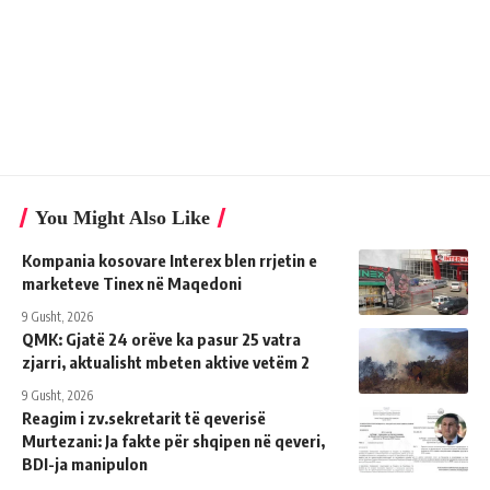
You Might Also Like
Kompania kosovare Interex blen rrjetin e
marketeve Tinex në Maqedoni
9 Gusht, 2026
QMK: Gjatë 24 orëve ka pasur 25 vatra
zjarri, aktualisht mbeten aktive vetëm 2
9 Gusht, 2026
Reagim i zv.sekretarit të qeverisë
Murtezani: Ja fakte për shqipen në qeveri,
BDI-ja manipulon