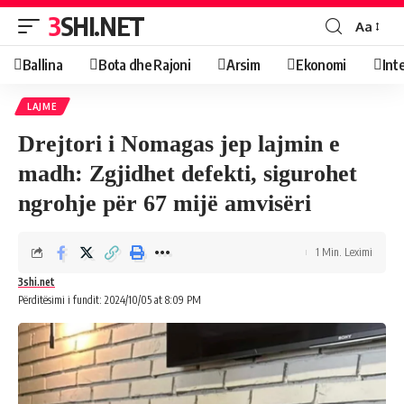
3SHI.NET
Aa
Ballina
Bota dhe Rajoni
Arsim
Ekonomi
Int
LAJME
Drejtori i Nomagas jep lajmin e
madh: Zgjidhet defekti, sigurohet
ngrohje për 67 mijë amvisëri
1 Min. Leximi
3shi.net
Përditësimi i fundit: 2024/10/05 at 8:09 PM