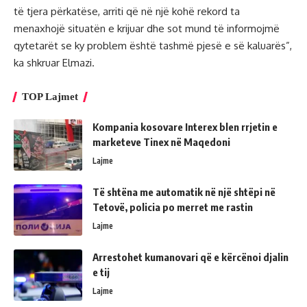
të tjera përkatëse, arriti që në një kohë rekord ta
menaxhojë situatën e krijuar dhe sot mund të informojmë
qytetarët se ky problem është tashmë pjesë e së kaluarës”,
ka shkruar Elmazi.
TOP Lajmet
Kompania kosovare Interex blen rrjetin e
marketeve Tinex në Maqedoni
Lajme
Të shtëna me automatik në një shtëpi në
Tetovë, policia po merret me rastin
Lajme
Arrestohet kumanovari që e kërcënoi djalin
e tij
Lajme