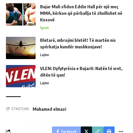
Bujar Muli sfidon Eddie Hall për një meç
MMA, kërkon që përballja të zhvillohet në
Kosovë
Sport
Bletarë, mbrojini bletët! Të martën nis
spërkatja kundër mushkonjave!
Lajme
VLEN: Dyfytyrësia e Bujarit: Natën të vret,
ditën të qan!
Lajme
Muhamed elmazi
ETIKETUAR:
Facebook