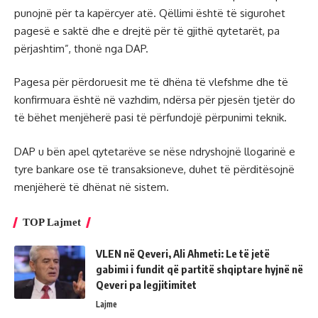
punojnë për ta kapërcyer atë. Qëllimi është të sigurohet
pagesë e saktë dhe e drejtë për të gjithë qytetarët, pa
përjashtim”, thonë nga DAP.
Pagesa për përdoruesit me të dhëna të vlefshme dhe të
konfirmuara është në vazhdim, ndërsa për pjesën tjetër do
të bëhet menjëherë pasi të përfundojë përpunimi teknik.
DAP u bën apel qytetarëve se nëse ndryshojnë llogarinë e
tyre bankare ose të transaksioneve, duhet të përditësojnë
menjëherë të dhënat në sistem.
TOP Lajmet
VLEN në Qeveri, Ali Ahmeti: Le të jetë
gabimi i fundit që partitë shqiptare hyjnë në
Qeveri pa legjitimitet
Lajme