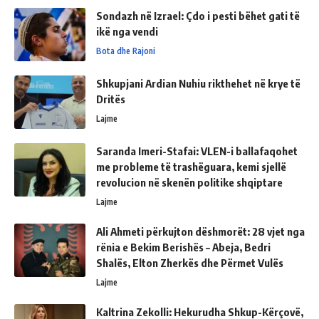
Sondazh në Izrael: Çdo i pesti bëhet gati të
ikë nga vendi
Bota dhe Rajoni
Shkupjani Ardian Nuhiu rikthehet në krye të
Dritës
Lajme
Saranda Imeri-Stafai: VLEN-i ballafaqohet
me probleme të trashëguara, kemi sjellë
revolucion në skenën politike shqiptare
Lajme
Ali Ahmeti përkujton dëshmorët: 28 vjet nga
rënia e Bekim Berishës – Abeja, Bedri
Shalës, Elton Zherkës dhe Përmet Vulës
Lajme
Kaltrina Zekolli: Hekurudha Shkup-Kërçovë,