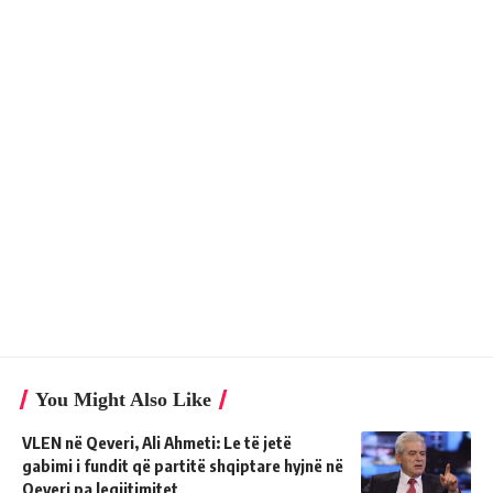
You Might Also Like
VLEN në Qeveri, Ali Ahmeti: Le të jetë
gabimi i fundit që partitë shqiptare hyjnë në
Qeveri pa legjitimitet