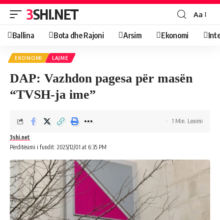
3SHI.NET
Aa
Ballina
Bota dhe Rajoni
Arsim
Ekonomi
Int
EKONOMI
LAJME
DAP: Vazhdon pagesa për masën
“TVSH-ja ime”
1 Min. Leximi
3shi.net
Përditësimi i fundit: 2025/12/01 at 6:35 PM