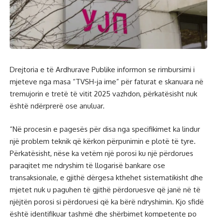
Drejtoria e të Ardhurave Publike informon se rimbursimi i
mjeteve nga masa “TVSH-ja ime” për faturat e skanuara në
tremujorin e tretë të vitit 2025 vazhdon, përkatësisht nuk
është ndërprerë ose anuluar.
“Në procesin e pagesës për disa nga specifikimet ka lindur
një problem teknik që kërkon përpunimin e plotë të tyre.
Përkatësisht, nëse ka vetëm një porosi ku një përdorues
paraqitet me ndryshim të llogarisë bankare ose
transaksionale, e gjithë dërgesa kthehet sistematikisht dhe
mjetet nuk u paguhen të gjithë përdoruesve që janë në të
njëjtën porosi si përdoruesi që ka bërë ndryshimin. Kjo sfidë
është identifikuar tashmë dhe shërbimet kompetente po