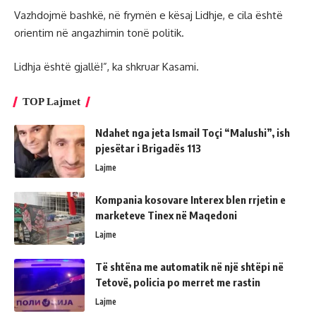
Vazhdojmë bashkë, në frymën e kësaj Lidhje, e cila është
orientim në angazhimin tonë politik.
Lidhja është gjallë!”, ka shkruar Kasami.
TOP Lajmet
Ndahet nga jeta Ismail Toçi “Malushi”, ish
pjesëtar i Brigadës 113
Lajme
Kompania kosovare Interex blen rrjetin e
marketeve Tinex në Maqedoni
Lajme
Të shtëna me automatik në një shtëpi në
Tetovë, policia po merret me rastin
Lajme