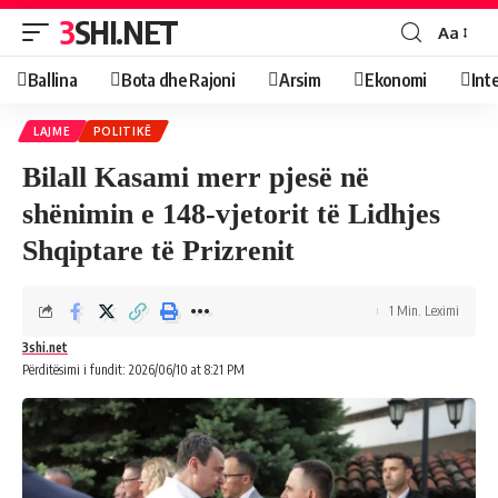
3SHI.NET
Aa
Ballina
Bota dhe Rajoni
Arsim
Ekonomi
Int
LAJME
POLITIKË
Bilall Kasami merr pjesë në
shënimin e 148-vjetorit të Lidhjes
Shqiptare të Prizrenit
1 Min. Leximi
3shi.net
Përditësimi i fundit: 2026/06/10 at 8:21 PM