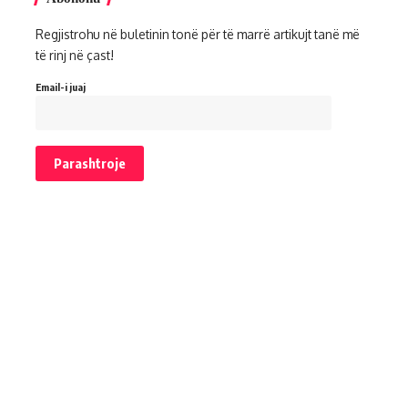
Regjistrohu në buletinin tonë për të marrë artikujt tanë më
të rinj në çast!
Email-i juaj