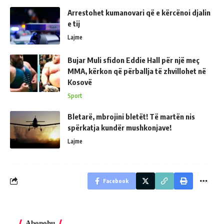
Arrestohet kumanovari që e kërcënoi djalin
e tij
Lajme
Bujar Muli sfidon Eddie Hall për një meç
MMA, kërkon që përballja të zhvillohet në
Kosovë
Sport
Bletarë, mbrojini bletët! Të martën nis
spërkatja kundër mushkonjave!
Lajme
Facebook
Abonohu