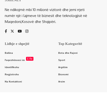
Ne ndikojmë mbi 10 milionë vizitorë dhe jemi rrjeti
numër një i lajmeve të biznesit dhe teknologjisë në
Maqedoni,Kosovë dhe Shqipëri.
Lidhje e shpejtë
Top Kategoritë
Ballina
Bota dhe Rajoni
E Re
Faqeshënuesi im
Sport
Identifikohu
Argëtim
Regjistrohu
Ekonomi
Na Kontaktoni
Arsim