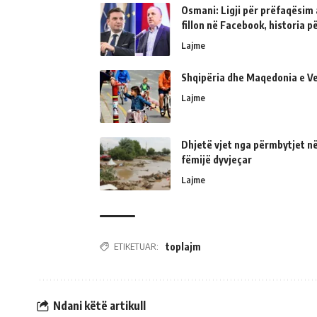
Osmani: Ligji për prëfaqësim a
fillon në Facebook, historia 
Lajme
Shqipëria dhe Maqedonia e Ve
Lajme
Dhjetë vjet nga përmbytjet në
fëmijë dyvjeçar
Lajme
ETIKETUAR:
toplajm
Ndani këtë artikull