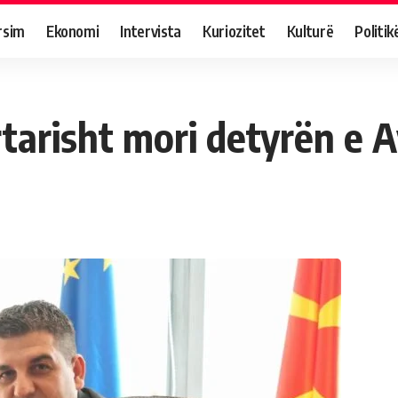
rsim
Ekonomi
Intervista
Kuriozitet
Kulturë
Politik
arisht mori detyrën e A