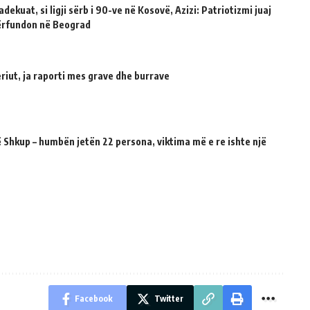
dekuat, si ligji sërb i 90-ve në Kosovë, Azizi: Patriotizmi juaj
përfundon në Beograd
riut, ja raporti mes grave dhe burrave
 Shkup – humbën jetën 22 persona, viktima më e re ishte një
Facebook
Twitter