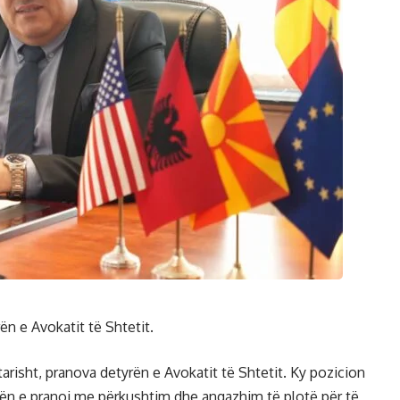
ën e Avokatit të Shtetit.
arisht, pranova detyrën e Avokatit të Shtetit. Ky pozicion
lën e pranoj me përkushtim dhe angazhim të plotë për të