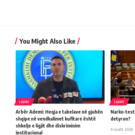
You Might Also Like
LAJME
LAJME
Arbër Ademi: Heqja e tabelave në gjuhën
Narko-testi 
shqipe në vendkalimet kufitare është
detyron?
shkelje e ligjit dhe diskriminim
6 Gusht, 2026
institucional