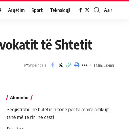
ë
Argëtim
Sport
Teknologji
Aa
vokatit të Shtetit
1 Min. Leximi
Shpërndaje
Abonohu
Regjistrohu në buletinin tonë për të marrë artikujt
tanë më të rinj në çast!
Email-i juaj