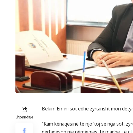
Bekim Emini sot edhe zyrtarisht mori detyr
Shpërndaje
“Kam kënaqësinë të njoftoj se nga sot, zyrt
përfaqëson një përgjegjësi të madhe, të ci