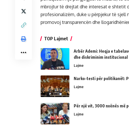
mbrojtur të drejtat dhe interesat e shteti
profesionalizëm, duke u përpjekur të sjell 
promovoj transparencën dhe llogaridhënien
TOP Lajmet
Arbër Ademi: Heqja e tabelave
dhe diskriminim institucional
Lajme
Narko-testi për politikanët: Ps
Lajme
Për një vit, 3000 nxënës më p
Lajme