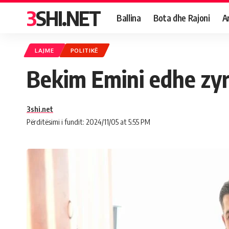
3SHI.NET
Ballina
Bota dhe Rajoni
A
LAJME
POLITIKË
Bekim Emini edhe zyrt
3shi.net
Përditësimi i fundit: 2024/11/05 at 5:55 PM