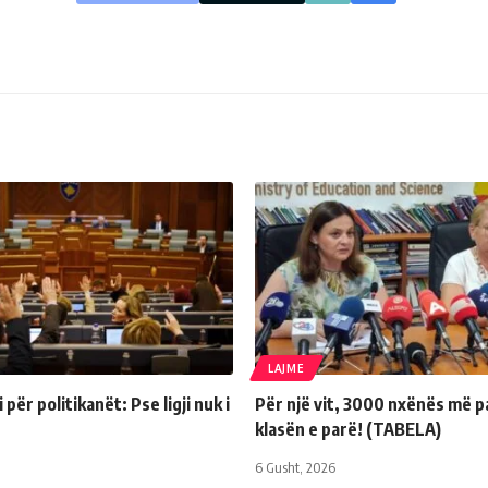
LAJME
për politikanët: Pse ligji nuk i
Për një vit, 3000 nxënës më p
klasën e parë! (TABELA)
6 Gusht, 2026