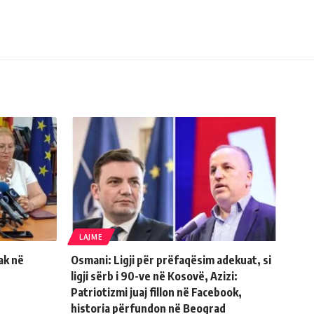
LAJME
ak në
Osmani: Ligji për prëfaqësim adekuat, si
ligji sërb i 90-ve në Kosovë, Azizi:
Patriotizmi juaj fillon në Facebook,
historia përfundon në Beograd