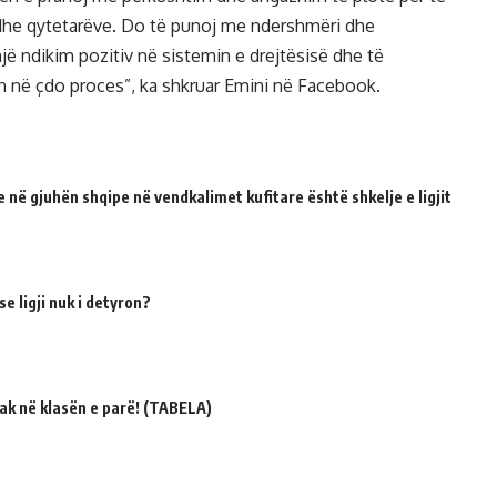
t dhe qytetarëve. Do të punoj me ndershmëri dhe
një ndikim pozitiv në sistemin e drejtësisë dhe të
 në çdo proces”, ka shkruar Emini në Facebook.
 në gjuhën shqipe në vendkalimet kufitare është shkelje e ligjit
e ligji nuk i detyron?
ak në klasën e parë! (TABELA)