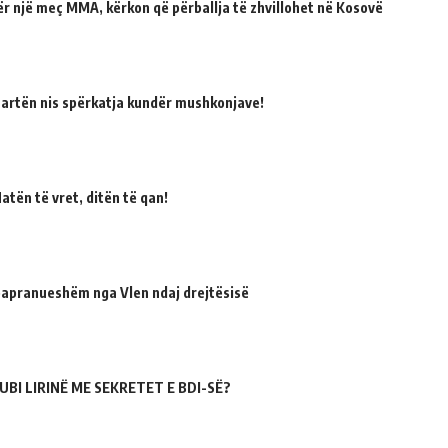
për një meç MMA, kërkon që përballja të zhvillohet në Kosovë
martën nis spërkatja kundër mushkonjave!
atën të vret, ditën të qan!
 papranueshëm nga Vlen ndaj drejtësisë
UBI LIRINË ME SEKRETET E BDI-SË?