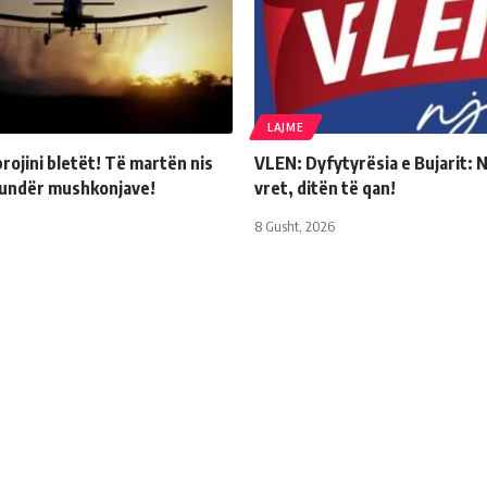
LAJME
rojini bletët! Të martën nis
VLEN: Dyfytyrësia e Bujarit: 
kundër mushkonjave!
vret, ditën të qan!
8 Gusht, 2026