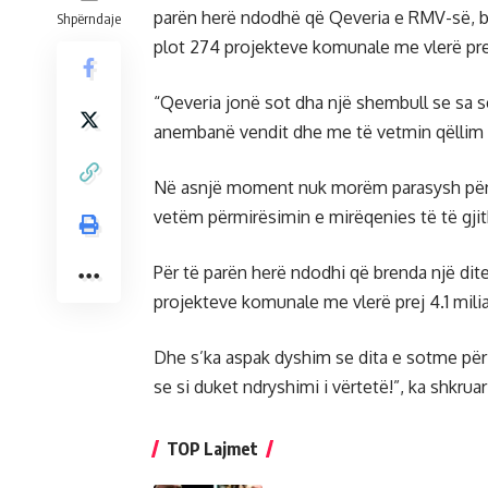
parën herë ndodhë që Qeveria e RMV-së, br
Shpërndaje
plot 274 projekteve komunale me vlerë prej
“Qeveria jonë sot dha një shembull se sa 
anembanë vendit dhe me të vetmin qëllim q
Në asnjë moment nuk morëm parasysh përka
vetëm përmirësimin e mirëqenies të të gjit
Për të parën herë ndodhi që brenda një di
projekteve komunale me vlerë prej 4.1 mili
Dhe s’ka aspak dyshim se dita e sotme për g
se si duket ndryshimi i vërtetë!”, ka shkrua
TOP Lajmet