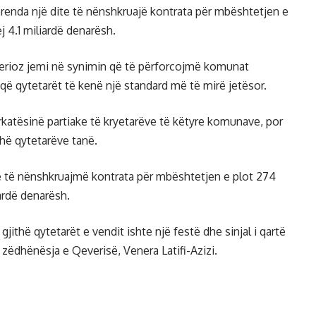
enda një dite të nënshkruajë kontrata për mbështetjen e
 4.1 miliardë denarësh.
serioz jemi në synimin që të përforcojmë komunat
ë qytetarët të kenë një standard më të mirë jetësor.
tësinë partiake të kryetarëve të këtyre komunave, por
hë qytetarëve tanë.
te të nënshkruajmë kontrata për mbështetjen e plot 274
ardë denarësh.
jithë qytetarët e vendit ishte një festë dhe sinjal i qartë
r zëdhënësja e Qeverisë, Venera Latifi-Azizi.