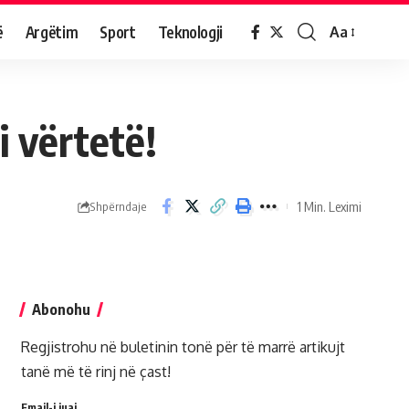
ë
Argëtim
Sport
Teknologji
Aa
i vërtetë!
1 Min. Leximi
Shpërndaje
Abonohu
Regjistrohu në buletinin tonë për të marrë artikujt
tanë më të rinj në çast!
Email-i juaj