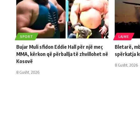
SPORT
LAJME
Bujar Muli sfidon Eddie Hall për një meç
Bletarë, mb
MMA, kërkon që përballja të zhvillohet në
spërkatja 
Kosovë
8 Gusht, 2026
8 Gusht, 2026