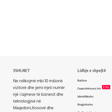
3SHI.NET
Lidhje e shpejtë
Ne ndikojmë mbi 10 milionë
Ballina
vizitorë dhe jemi rrjeti numër
E Re
Faqeshënuesi im
një i lajmeve të biznesit dhe
Identifikohu
teknologjisë në
Regjistrohu
Maqedoni,Kosovë dhe