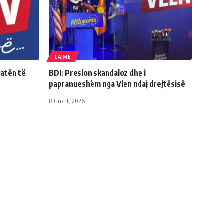
LAJME
Natën të
BDI: Presion skandaloz dhe i
papranueshëm nga Vlen ndaj drejtësisë
8 Gusht, 2026