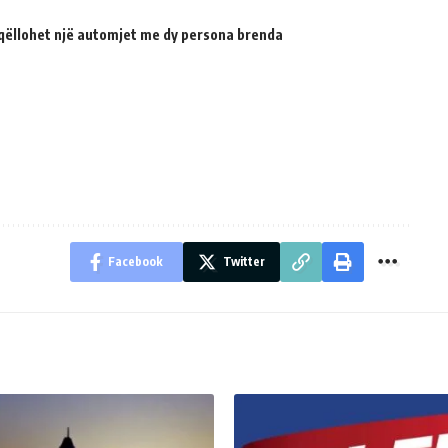
qëllohet një automjet me dy persona brenda
Facebook
Twitter