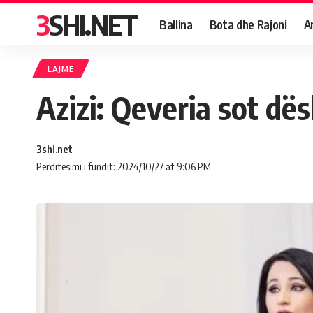
3SHI.NET
Ballina
Bota dhe Rajoni
A
LAJME
Azizi: Qeveria sot dë
3shi.net
Përditësimi i fundit: 2024/10/27 at 9:06 PM