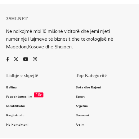
3SHI.NET
Ne ndikojmë mbi 10 milionë vizitorë dhe jemi rrjeti
numër një i lajmeve të biznesit dhe teknologjisë në
Maqedoni,Kosovë dhe Shqipëri.
Lidhje e shpejtë
Top Kategoritë
Ballina
Bota dhe Rajoni
E Re
Faqeshënuesi im
Sport
Identifikohu
Argëtim
Regjistrohu
Ekonomi
Na Kontaktoni
Arsim