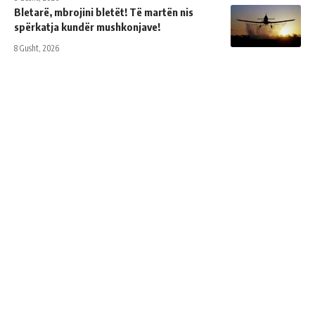
Bletarë, mbrojini bletët! Të martën nis
spërkatja kundër mushkonjave!
8 Gusht, 2026