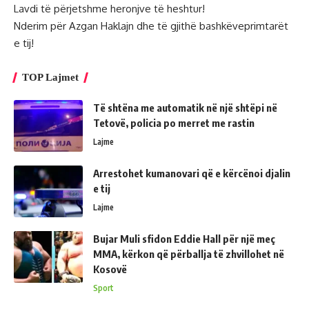
Lavdi të përjetshme heronjve të heshtur!
Nderim për Azgan Haklajn dhe të gjithë bashkëveprimtarët
e tij!
TOP Lajmet
Të shtëna me automatik në një shtëpi në
Tetovë, policia po merret me rastin
Lajme
Arrestohet kumanovari që e kërcënoi djalin
e tij
Lajme
Bujar Muli sfidon Eddie Hall për një meç
MMA, kërkon që përballja të zhvillohet në
Kosovë
Sport