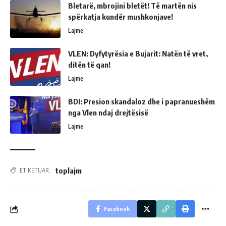
Bletarë, mbrojini bletët! Të martën nis
spërkatja kundër mushkonjave!
Lajme
VLEN: Dyfytyrësia e Bujarit: Natën të vret,
ditën të qan!
Lajme
BDI: Presion skandaloz dhe i papranueshëm
nga Vlen ndaj drejtësisë
Lajme
toplajm
ETIKETUAR:
Facebook