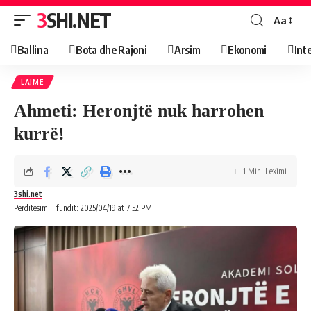
3SHI.NET
Aa
Ballina
Bota dhe Rajoni
Arsim
Ekonomi
Int
LAJME
Ahmeti: Heronjtë nuk harrohen
kurrë!
1 Min. Leximi
3shi.net
Përditësimi i fundit: 2025/04/19 at 7:52 PM