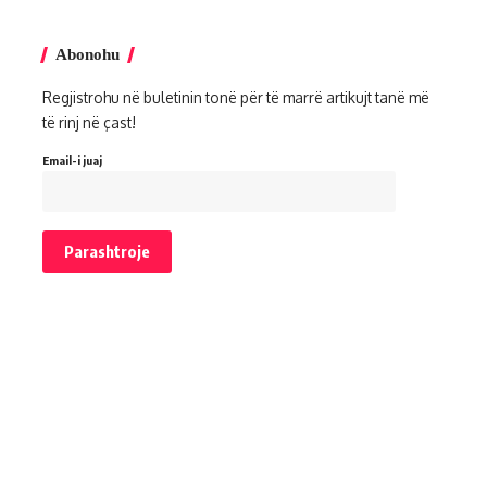
Abonohu
Regjistrohu në buletinin tonë për të marrë artikujt tanë më
të rinj në çast!
Email-i juaj