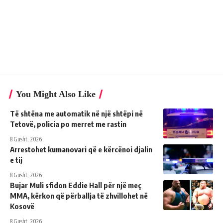
You Might Also Like
Të shtëna me automatik në një shtëpi në
Tetovë, policia po merret me rastin
8 Gusht, 2026
Arrestohet kumanovari që e kërcënoi djalin
e tij
8 Gusht, 2026
Bujar Muli sfidon Eddie Hall për një meç
MMA, kërkon që përballja të zhvillohet në
Kosovë
8 Gusht, 2026