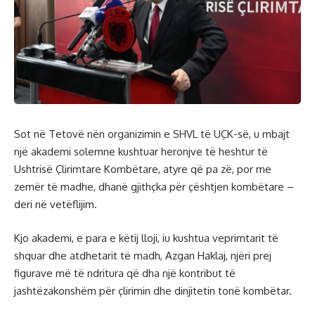
Sot në Tetovë nën organizimin e SHVL të UÇK-së, u mbajt
një akademi solemne kushtuar heronjve të heshtur të
Ushtrisë Çlirimtare Kombëtare, atyre që pa zë, por me
zemër të madhe, dhanë gjithçka për çështjen kombëtare –
deri në vetëflijim.
Kjo akademi, e para e këtij lloji, iu kushtua veprimtarit të
shquar dhe atdhetarit të madh, Azgan Haklaj, njëri prej
figurave më të ndritura që dha një kontribut të
jashtëzakonshëm për çlirimin dhe dinjitetin tonë kombëtar.