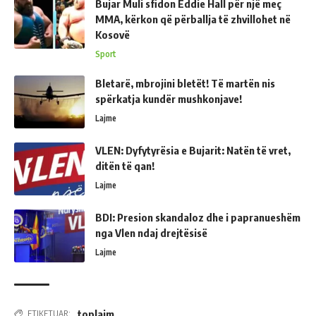
Bujar Muli sfidon Eddie Hall për një meç
MMA, kërkon që përballja të zhvillohet në
Kosovë
Sport
Bletarë, mbrojini bletët! Të martën nis
spërkatja kundër mushkonjave!
Lajme
VLEN: Dyfytyrësia e Bujarit: Natën të vret,
ditën të qan!
Lajme
BDI: Presion skandaloz dhe i papranueshëm
nga Vlen ndaj drejtësisë
Lajme
toplajm
ETIKETUAR: