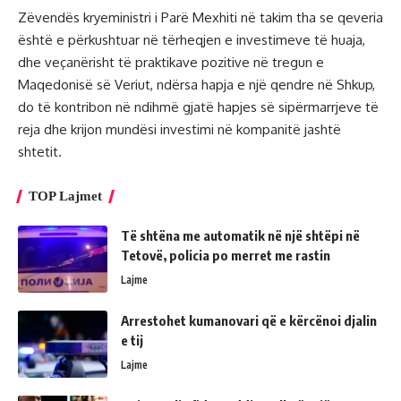
Zëvendës kryeministri i Parë Mexhiti në takim tha se qeveria
është e përkushtuar në tërheqjen e investimeve të huaja,
dhe veçanërisht të praktikave pozitive në tregun e
Maqedonisë së Veriut, ndërsa hapja e një qendre në Shkup,
do të kontribon në ndihmë gjatë hapjes së sipërmarrjeve të
reja dhe krijon mundësi investimi në kompanitë jashtë
shtetit.
TOP Lajmet
Të shtëna me automatik në një shtëpi në
Tetovë, policia po merret me rastin
Lajme
Arrestohet kumanovari që e kërcënoi djalin
e tij
Lajme