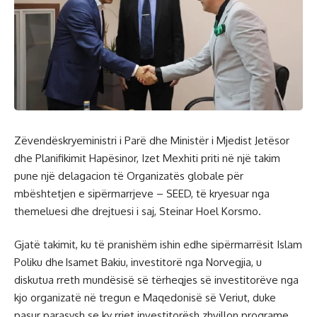
Zëvendëskryeministri i Parë dhe Ministër i Mjedist Jetësor
dhe Planifikimit Hapësinor, Izet Mexhiti priti në një takim
pune një delagacion të Organizatës globale për
mbështetjen e sipërmarrjeve – SEED, të kryesuar nga
themeluesi dhe drejtuesi i saj, Steinar Hoel Korsmo.
Gjatë takimit, ku të pranishëm ishin edhe sipërmarrësit Islam
Poliku dhe Isamet Bakiu, investitorë nga Norvegjia, u
diskutua rreth mundësisë së tërheqjes së investitorëve nga
kjo organizatë në tregun e Maqedonisë së Veriut, duke
pasur parasysh se ky rrjet investitorësh zhvillon programe