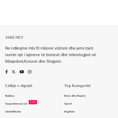
3SHI.NET
Ne ndikojmë mbi 10 milionë vizitorë dhe jemi rrjeti
numër një i lajmeve të biznesit dhe teknologjisë në
Maqedoni,Kosovë dhe Shqipëri.
Lidhje e shpejtë
Top Kategoritë
Ballina
Bota dhe Rajoni
E Re
Faqeshënuesi im
Sport
Identifikohu
Argëtim