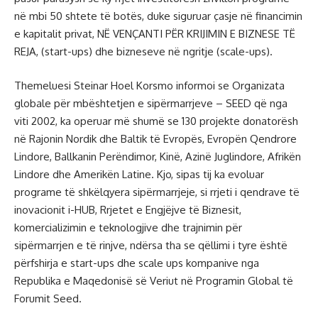
në mbi 50 shtete të botës, duke siguruar çasje në financimin
e kapitalit privat, NË VENÇANTI PËR KRIJIMIN E BIZNESE TË
REJA, (start-ups) dhe bizneseve në ngritje (scale-ups).
Themeluesi Steinar Hoel Korsmo informoi se Organizata
globale për mbështetjen e sipërmarrjeve – SEED që nga
viti 2002, ka operuar më shumë se 130 projekte donatorësh
në Rajonin Nordik dhe Baltik të Evropës, Evropën Qendrore
Lindore, Ballkanin Perëndimor, Kinë, Azinë Juglindore, Afrikën
Lindore dhe Amerikën Latine. Kjo, sipas tij ka evoluar
programe të shkëlqyera sipërmarrjeje, si rrjeti i qendrave të
inovacionit i-HUB, Rrjetet e Engjëjve të Biznesit,
komercializimin e teknologjive dhe trajnimin për
sipërmarrjen e të rinjve, ndërsa tha se qëllimi i tyre është
përfshirja e start-ups dhe scale ups kompanive nga
Republika e Maqedonisë së Veriut në Programin Global të
Forumit Seed.