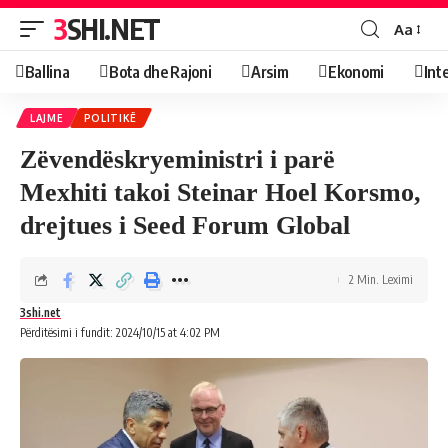
3SHI.NET
Aa
Ballina
Bota dhe Rajoni
Arsim
Ekonomi
Int
LAJME
POLITIKË
Zëvendëskryeministri i parë
Mexhiti takoi Steinar Hoel Korsmo,
drejtues i Seed Forum Global
2 Min. Leximi
3shi.net
Përditësimi i fundit: 2024/10/15 at 4:02 PM