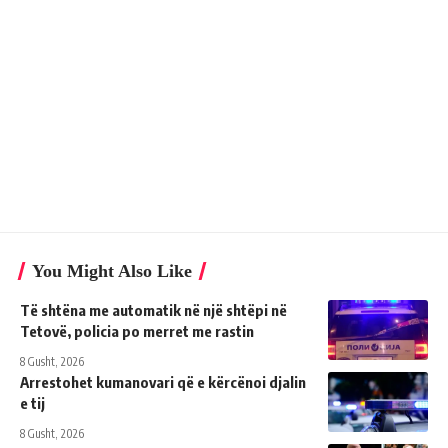
You Might Also Like
Të shtëna me automatik në një shtëpi në
Tetovë, policia po merret me rastin
8 Gusht, 2026
Arrestohet kumanovari që e kërcënoi djalin
e tij
8 Gusht, 2026