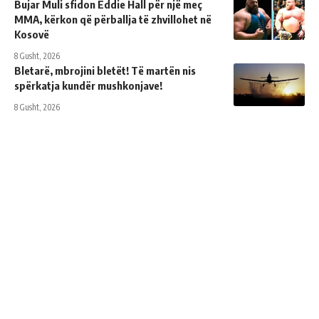
Bujar Muli sfidon Eddie Hall për një meç
MMA, kërkon që përballja të zhvillohet në
Kosovë
8 Gusht, 2026
Bletarë, mbrojini bletët! Të martën nis
spërkatja kundër mushkonjave!
8 Gusht, 2026