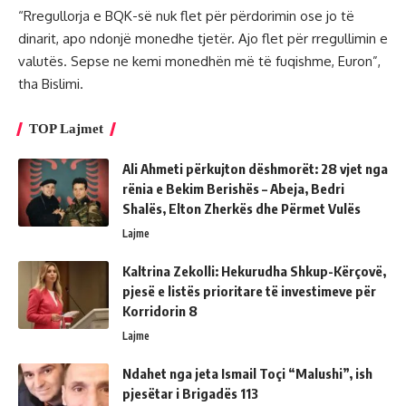
“Rregullorja e BQK-së nuk flet për përdorimin ose jo të
dinarit, apo ndonjë monedhe tjetër. Ajo flet për rregullimin e
valutës. Sepse ne kemi monedhën më të fuqishme, Euron”,
tha Bislimi.
TOP Lajmet
Ali Ahmeti përkujton dëshmorët: 28 vjet nga
rënia e Bekim Berishës – Abeja, Bedri
Shalës, Elton Zherkës dhe Përmet Vulës
Lajme
Kaltrina Zekolli: Hekurudha Shkup-Kërçovë,
pjesë e listës prioritare të investimeve për
Korridorin 8
Lajme
Ndahet nga jeta Ismail Toçi “Malushi”, ish
pjesëtar i Brigadës 113