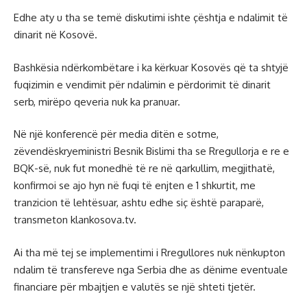
Edhe aty u tha se temë diskutimi ishte çështja e ndalimit të
dinarit në Kosovë.
Bashkësia ndërkombëtare i ka kërkuar Kosovës që ta shtyjë
fuqizimin e vendimit për ndalimin e përdorimit të dinarit
serb, mirëpo qeveria nuk ka pranuar.
Në një konferencë për media ditën e sotme,
zëvendëskryeministri Besnik Bislimi tha se Rregullorja e re e
BQK-së, nuk fut monedhë të re në qarkullim, megjithatë,
konfirmoi se ajo hyn në fuqi të enjten e 1 shkurtit, me
tranzicion të lehtësuar, ashtu edhe siç është paraparë,
transmeton klankosova.tv.
Ai tha më tej se implementimi i Rregullores nuk nënkupton
ndalim të transfereve nga Serbia dhe as dënime eventuale
financiare për mbajtjen e valutës se një shteti tjetër.