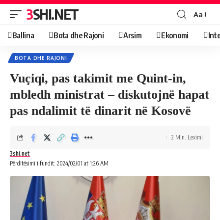
3SHI.NET
Aa
Ballina
Bota dhe Rajoni
Arsim
Ekonomi
Int
BOTA DHE RAJONI
Vuçiqi, pas takimit me Quint-in,
mbledh ministrat – diskutojnë hapat
pas ndalimit të dinarit në Kosovë
2 Min. Leximi
3shi.net
Përditësimi i fundit: 2024/02/01 at 1:26 AM