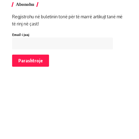
Abonohu
Regjistrohu në buletinin tonë për të marrë artikujt tanë më
të rinj në çast!
Email-i juaj