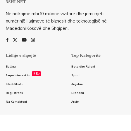
3SHI.NET
Ne ndikojmë mbi 10 milionë vizitorë dhe jemi rrjeti
numër një i lajmeve të biznesit dhe teknologjisë në
Maqedoni,Kosovë dhe Shqipëri.
Lidhje e shpejtë
Top Kategoritë
Ballina
Bota dhe Rajoni
E Re
Faqeshënuesi im
Sport
Identifikohu
Argëtim
Regjistrohu
Ekonomi
Na Kontaktoni
Arsim