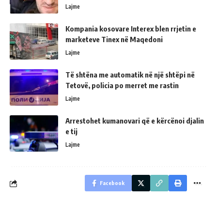
Lajme
Kompania kosovare Interex blen rrjetin e
marketeve Tinex në Maqedoni
Lajme
Të shtëna me automatik në një shtëpi në
Tetovë, policia po merret me rastin
Lajme
Arrestohet kumanovari që e kërcënoi djalin
e tij
Lajme
Facebook