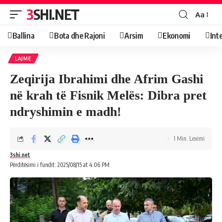
3SHI.NET
Aa
Ballina
Bota dhe Rajoni
Arsim
Ekonomi
Int
LAJME
Zeqirija Ibrahimi dhe Afrim Gashi
në krah të Fisnik Melës: Dibra pret
ndryshimin e madh!
1 Min. Leximi
3shi.net
Përditësimi i fundit: 2025/08/15 at 4:06 PM