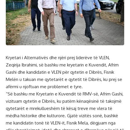
Kryetari i Alternativës dhe njëri prej liderëve të VLEN,
Zeqirija Ibrahimi, së bashku me kryetarin e Kuvendit, Afrim
Gashi dhe kandidatin e VLEN për qytetin e Dibrës, Fisnik
Melën u takuan me qytetarët e qytetit të Dibrës, ku prej se
afërmi u njoftuan me problemet e tyre.
“Së bashku me Kryetarin e Kuvendit të RMV-së, Afrim Gashi,
vizituam qytetin e Dibrës, ku patëm kënaqësinë të takojmë
qytetarët e mrekullueshëm të kësaj treve me vlera të
mëdha historike dhe kulturore. Gjatë vizitës sonë, bashkë
me kandidatin tonë të VLEN-it, Fisnik Mela, dëgjuam nga