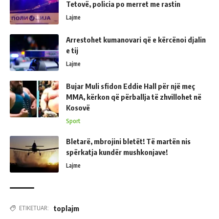
Tetovë, policia po merret me rastin
Lajme
Arrestohet kumanovari që e kërcënoi djalin
e tij
Lajme
Bujar Muli sfidon Eddie Hall për një meç
MMA, kërkon që përballja të zhvillohet në
Kosovë
Sport
Bletarë, mbrojini bletët! Të martën nis
spërkatja kundër mushkonjave!
Lajme
toplajm
ETIKETUAR: