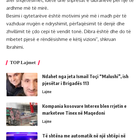
afër shqetësimet, idetë dhe shpresat e dibranëve për një të
ardhme më të mirë.
Besimi i qytetarëve është motivimi ynë më i madh për të
vazhduar rrugën e ndryshimit, përfaqësimit të denjë dhe
zhvillimit të çdo cepi të vendit tonë. Dibra është dhe do të
mbetet pjesë e rëndësishme e këtij vizioni”, shkruan
Ibrahimi.
TOP Lajmet
Ndahet nga jeta Ismail Toçi “Malushi”, ish
pjesëtar i Brigadës 113
Lajme
Kompania kosovare Interex blen rrjetin e
marketeve Tinex në Maqedoni
Lajme
Të shtëna me automatik në një shtëpi në