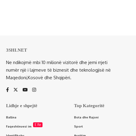
3SHI.NET
Ne ndikojmë mbi 10 milionë vizitorë dhe jemi rrjeti
numër një i lajmeve të biznesit dhe teknologjisë në
Maqedoni,Kosovë dhe Shqipëri.
Lidhje e shpejtë
Top Kategoritë
Ballina
Bota dhe Rajoni
E Re
Faqeshënuesi im
Sport
Identifikohu
Argëtim