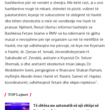
haxhilerëve për në vendet e shenjta. Me këtë rast, ai u uroi
haxhilerëve rrugë të mbarë, shëndet të plotë, vullnet të
paluhatshëm, kryerje të suksesshme të obligimit të Haxhit
dhe kthim shëndoshë e mirë në vendlindje me Haxh të
pranuar. Njëherit, Reisul Ulema i informoi haxhinjtë se
Bashkësia Fetare Islame e RMV-së ka ndërmarrë të gjitha
masat e nevojshme për një organizim sa më të mirëfilltë të
Haxhit, me një udhëheqësi me përvojë, në krye me Kryetarin
e Haxhit, dr. Qenan ef. Ismaili, zëvendëskryetarin H.
Sabahudin ef. Zendeli, anëtarin e Kryesisë Dr. Selver
Xhemaili, si dhe anëtarët ekzekutivë Irslan Jakupi, Dr.
Abdulkerim Iseini, përgjegjësin e financave Shaban Ramani,
myftinjtë Abedin Imeri, Hamit ef. Rasimi, Samet ef. Hajdari,
koordinatorët, udhëheqësit fetarë dhe ekipin mjekësor”.
TOP Lajmet
Të shtëna me automatik në një shtëpi në