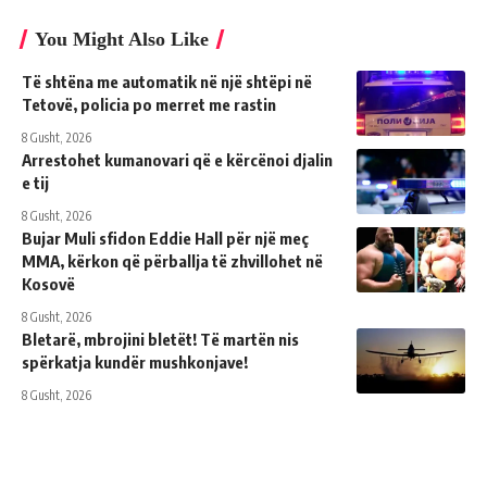
You Might Also Like
Të shtëna me automatik në një shtëpi në
Tetovë, policia po merret me rastin
8 Gusht, 2026
Arrestohet kumanovari që e kërcënoi djalin
e tij
8 Gusht, 2026
Bujar Muli sfidon Eddie Hall për një meç
MMA, kërkon që përballja të zhvillohet në
Kosovë
8 Gusht, 2026
Bletarë, mbrojini bletët! Të martën nis
spërkatja kundër mushkonjave!
8 Gusht, 2026