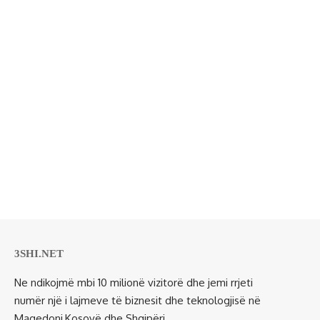
3SHI.NET
Ne ndikojmë mbi 10 milionë vizitorë dhe jemi rrjeti
numër një i lajmeve të biznesit dhe teknologjisë në
Maqedoni,Kosovë dhe Shqipëri.