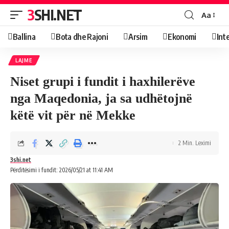
3SHI.NET
Aa
Ballina
Bota dhe Rajoni
Arsim
Ekonomi
Int
LAJME
Niset grupi i fundit i haxhilerëve
nga Maqedonia, ja sa udhëtojnë
këtë vit për në Mekke
2 Min. Leximi
3shi.net
Përditësimi i fundit: 2026/05/21 at 11:41 AM