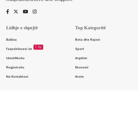
Lidhje e shpejtë
Top Kategoritë
Ballina
Bota dhe Rajoni
E Re
Faqeshënuesi im
Sport
Identifikohu
Argëtim
Regjistrohu
Ekonomi
Na Kontaktoni
Arsim