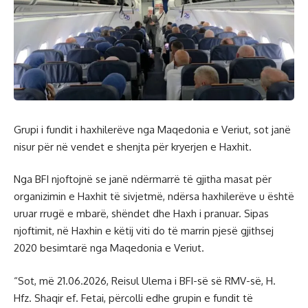
Grupi i fundit i haxhilerëve nga Maqedonia e Veriut, sot janë
nisur për në vendet e shenjta për kryerjen e Haxhit.
Nga BFI njoftojnë se janë ndërmarrë të gjitha masat për
organizimin e Haxhit të sivjetmë, ndërsa haxhilerëve u është
uruar rrugë e mbarë, shëndet dhe Haxh i pranuar. Sipas
njoftimit, në Haxhin e këtij viti do të marrin pjesë gjithsej
2020 besimtarë nga Maqedonia e Veriut.
“Sot, më 21.06.2026, Reisul Ulema i BFI-së së RMV-së, H.
Hfz. Shaqir ef. Fetai, përcolli edhe grupin e fundit të