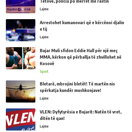
Tetovë, policia po merret me rastin
Lajme
Arrestohet kumanovari që e kërcënoi djalin
e tij
Lajme
Bujar Muli sfidon Eddie Hall për një meç
MMA, kërkon që përballja të zhvillohet në
Kosovë
Sport
Bletarë, mbrojini bletët! Të martën nis
spërkatja kundër mushkonjave!
Lajme
VLEN: Dyfytyrësia e Bujarit: Natën të vret,
ditën të qan!
Lajme