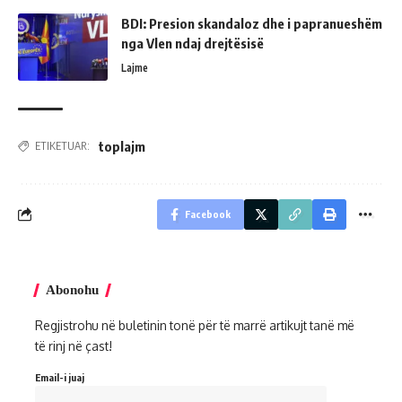
BDI: Presion skandaloz dhe i papranueshëm
nga Vlen ndaj drejtësisë
Lajme
toplajm
ETIKETUAR:
Facebook
Abonohu
Regjistrohu në buletinin tonë për të marrë artikujt tanë më
të rinj në çast!
Email-i juaj