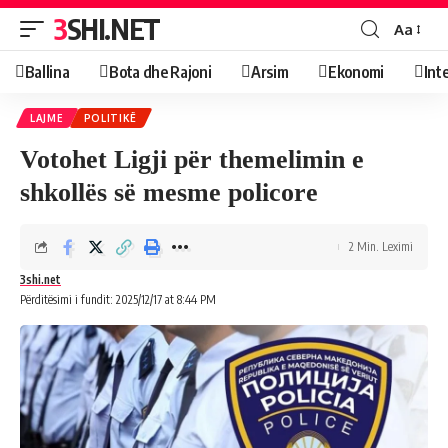
3SHI.NET
Aa
Ballina
Bota dhe Rajoni
Arsim
Ekonomi
Int
LAJME
POLITIKË
Votohet Ligji për themelimin e
shkollës së mesme policore
2 Min. Leximi
3shi.net
Përditësimi i fundit: 2025/12/17 at 8:44 PM