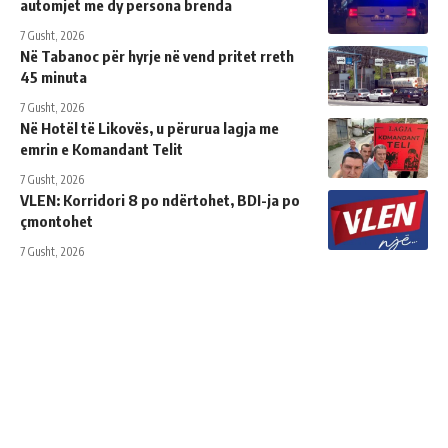
automjet me dy persona brenda
7 Gusht, 2026
Në Tabanoc për hyrje në vend pritet rreth
45 minuta
7 Gusht, 2026
Në Hotël të Likovës, u përurua lagja me
emrin e Komandant Telit
7 Gusht, 2026
VLEN: Korridori 8 po ndërtohet, BDI-ja po
çmontohet
7 Gusht, 2026