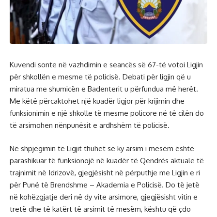
Kuvendi sonte në vazhdimin e seancës së 67-të votoi Ligjin
për shkollën e mesme të policisë. Debati për ligjin që u
miratua me shumicën e Badenterit u përfundua më herët.
Me këtë përcaktohet një kuadër ligjor për krijimin dhe
funksionimin e një shkolle të mesme policore në të cilën do
të arsimohen nënpunësit e ardhshëm të policisë.
Në shpjegimin të Ligjit thuhet se ky arsim i mesëm është
parashikuar të funksionojë në kuadër të Qendrës aktuale të
trajnimit në Idrizovë, gjegjësisht në përputhje me Ligjin e ri
për Punë të Brendshme – Akademia e Policisë. Do të jetë
në kohëzgjatje deri në dy vite arsimore, gjegjësisht vitin e
tretë dhe të katërt të arsimit të mesëm, kështu që çdo