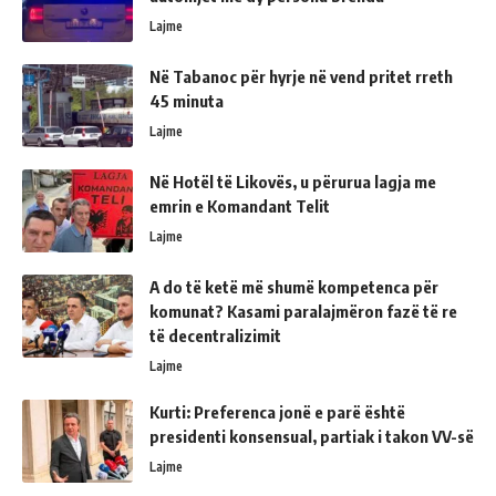
Lajme
Në Tabanoc për hyrje në vend pritet rreth
45 minuta
Lajme
Në Hotël të Likovës, u përurua lagja me
emrin e Komandant Telit
Lajme
A do të ketë më shumë kompetenca për
komunat? Kasami paralajmëron fazë të re
të decentralizimit
Lajme
Kurti: Preferenca jonë e parë është
presidenti konsensual, partiak i takon VV-së
Lajme