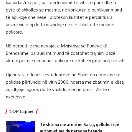
kandidat/nxënës, pas përfundimit të vitit të parë dhe të
dytë të shkollës së mesme, në konkursin e publikuar mund
të aplikojë dhe nëse i plotëson kushtet e përcaktuara,
arsimimin e tij do ta vazhdojë në një shkollë të mesme
policore.
Në përputhje me nevojat e Ministrisë së Punëve të
Brendshme, paralelisht mund të zbatohet trajnimi bazë
aktual për një nënpunës policorë në kohëzgjatje prej një viti.
Gjenerata e fundit e studentëve në Shkollën e mesme të
policisë përfundoi në vitin 2000, ndërsa me zbatimin e kësaj
zgjidhjeje ligjore, do të vazhdojë edhe brezi i 25-të i
nxënësve
TOP Lajmet
Të shtëna me armë në Saraj, qëllohet një
automjet me dy persona brenda