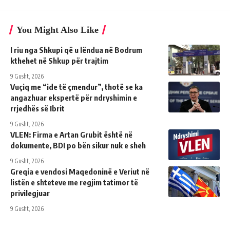
You Might Also Like
I riu nga Shkupi që u lëndua në Bodrum
kthehet në Shkup për trajtim
9 Gusht, 2026
Vuçiq me “ide të çmendur”, thotë se ka
angazhuar ekspertë për ndryshimin e
rrjedhës së Ibrit
9 Gusht, 2026
VLEN: Firma e Artan Grubit është në
dokumente, BDI po bën sikur nuk e sheh
9 Gusht, 2026
Greqia e vendosi Maqedoninë e Veriut në
listën e shteteve me regjim tatimor të
privilegjuar
9 Gusht, 2026