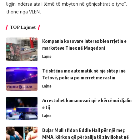
ligjin, ndërsa ata i lëmë të mbyten në gënjeshtrat e tyre”,
thonë nga VLEN.
TOP Lajmet
Kompania kosovare Interex blen rrjetin e
marketeve Tinex në Maqedoni
Lajme
Të shtëna me automatik në një shtëpi në
Tetovë, policia po merret me rastin
Lajme
Arrestohet kumanovari që e kërcënoi djalin
e tij
Lajme
Bujar Muli sfidon Eddie Hall për një meç
MMA, kërkon që përballja të zhvillohet në