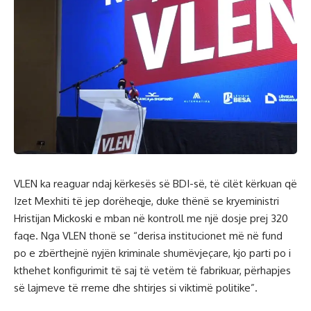
VLEN ka reaguar ndaj kërkesës së BDI-së, të cilët kërkuan që
Izet Mexhiti të jep dorëheqje, duke thënë se kryeministri
Hristijan Mickoski e mban në kontroll me një dosje prej 320
faqe. Nga VLEN thonë se “derisa institucionet më në fund
po e zbërthejnë nyjën kriminale shumëvjeçare, kjo parti po i
kthehet konfigurimit të saj të vetëm të fabrikuar, përhapjes
së lajmeve të rreme dhe shtirjes si viktimë politike”.