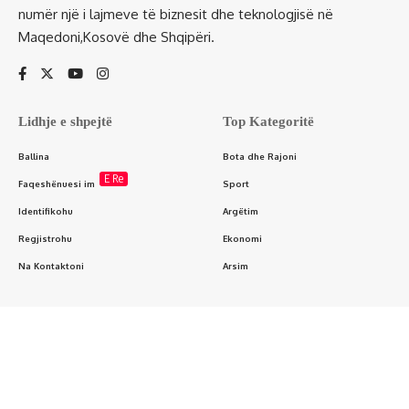
numër një i lajmeve të biznesit dhe teknologjisë në
Maqedoni,Kosovë dhe Shqipëri.
Lidhje e shpejtë
Top Kategoritë
Ballina
Bota dhe Rajoni
E Re
Faqeshënuesi im
Sport
Identifikohu
Argëtim
Regjistrohu
Ekonomi
Na Kontaktoni
Arsim