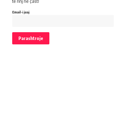
të rinj në çast!
Email-i juaj