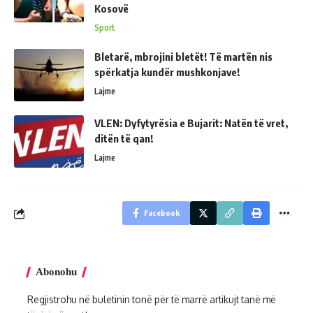
Kosovë
Sport
Bletarë, mbrojini bletët! Të martën nis
spërkatja kundër mushkonjave!
Lajme
VLEN: Dyfytyrësia e Bujarit: Natën të vret,
ditën të qan!
Lajme
Facebook
Abonohu
Regjistrohu në buletinin tonë për të marrë artikujt tanë më