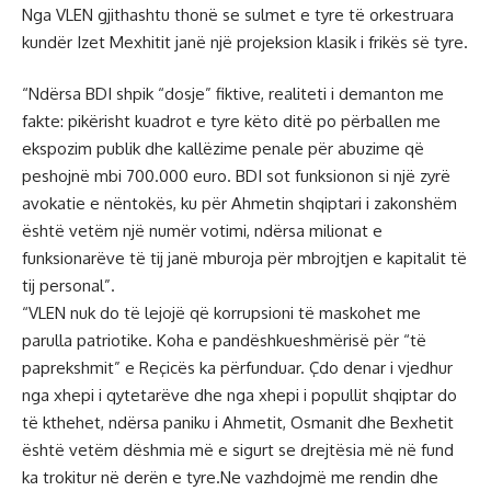
Nga VLEN gjithashtu thonë se sulmet e tyre të orkestruara
kundër Izet Mexhitit janë një projeksion klasik i frikës së tyre.
“Ndërsa BDI shpik “dosje” fiktive, realiteti i demanton me
fakte: pikërisht kuadrot e tyre këto ditë po përballen me
ekspozim publik dhe kallëzime penale për abuzime që
peshojnë mbi 700.000 euro. BDI sot funksionon si një zyrë
avokatie e nëntokës, ku për Ahmetin shqiptari i zakonshëm
është vetëm një numër votimi, ndërsa milionat e
funksionarëve të tij janë mburoja për mbrojtjen e kapitalit të
tij personal”.
“VLEN nuk do të lejojë që korrupsioni të maskohet me
parulla patriotike. Koha e pandëshkueshmërisë për “të
paprekshmit” e Reçicës ka përfunduar. Çdo denar i vjedhur
nga xhepi i qytetarëve dhe nga xhepi i popullit shqiptar do
të kthehet, ndërsa paniku i Ahmetit, Osmanit dhe Bexhetit
është vetëm dëshmia më e sigurt se drejtësia më në fund
ka trokitur në derën e tyre.Ne vazhdojmë me rendin dhe