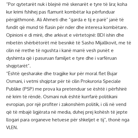
“Por qytetarët nuk i blejnë më skenarët e tyre të lira; koha
kur krimi fshihej pas flamurit kombëtar ka përfunduar
përgjithmonë. Ali Ahmeti dhe “garda e tij e parë” janë të
fundit që mund të flasin për nder dhe interesa kombëtare.
Opinioni e di mirë, dhe arkivat e vërtetojnë: BDI ishin dhe
mbetën shërbëtorët më besnikë të Sasho Mijallkovit, me të
cilin në rrethe të ngushta i kanë marrë vesh punët e
dyshimta që i pasuruan familjet e tyre dhe i varfëruan
shqiptarët”.
“Është qesharake dhe tragjike kur për moral flet Bujar
Osmani, i vetmi shqiptar për të cilin Prokuroria Speciale
Publike (PSP) me prova ka pretenduar se është i përfshirë
në krim të rëndë. Osmani nuk është kurrfarë politikani
evropian, por një profiter i zakonshëm politik, i cili në vend
që të mbajë ligjërata në media, duhej prej kohësh të jepte
llogari para organeve hetuese për shkeljet e tij”, thonë nga
VLEN.