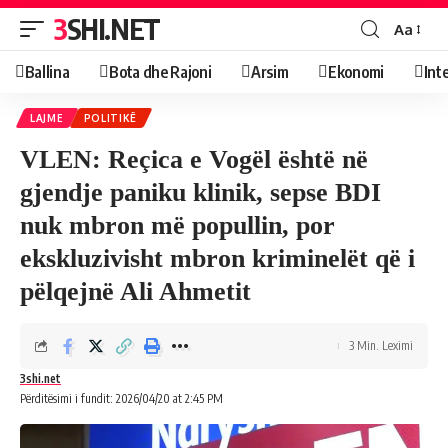
3SHI.NET
Aa
Ballina
Bota dhe Rajoni
Arsim
Ekonomi
Int
LAJME
POLITIKË
VLEN: Reçica e Vogël është në
gjendje paniku klinik, sepse BDI
nuk mbron më popullin, por
ekskluzivisht mbron kriminelët që i
pëlqejnë Ali Ahmetit
3 Min. Leximi
3shi.net
Përditësimi i fundit: 2026/04/20 at 2:45 PM