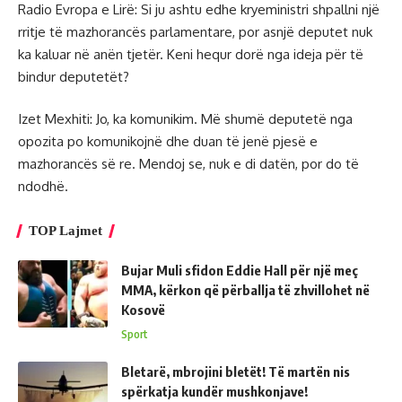
Radio Evropa e Lirë: Si ju ashtu edhe kryeministri shpallni një
rritje të mazhorancës parlamentare, por asnjë deputet nuk
ka kaluar në anën tjetër. Keni hequr dorë nga ideja për të
bindur deputetët?
Izet Mexhiti: Jo, ka komunikim. Më shumë deputetë nga
opozita po komunikojnë dhe duan të jenë pjesë e
mazhorancës së re. Mendoj se, nuk e di datën, por do të
ndodhë.
TOP Lajmet
Bujar Muli sfidon Eddie Hall për një meç
MMA, kërkon që përballja të zhvillohet në
Kosovë
Sport
Bletarë, mbrojini bletët! Të martën nis
spërkatja kundër mushkonjave!