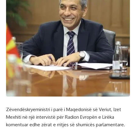
Zëvendëskryeministri i parë i Maqedonisë së Veriut, Izet
Mexhiti në një intervistë për Radion Evropën e Lirëka
komentuar edhe zërat e rritjes së shumicës parlamentare.