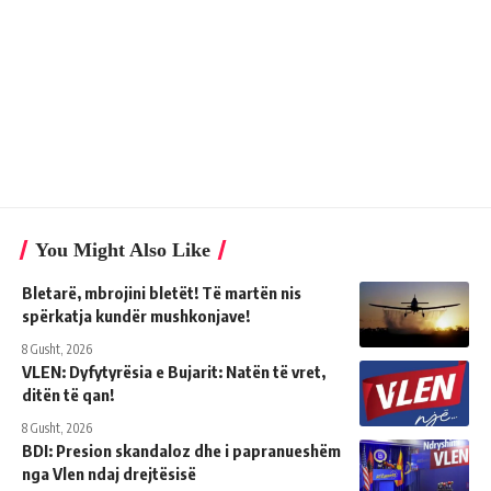
You Might Also Like
Bletarë, mbrojini bletët! Të martën nis
spërkatja kundër mushkonjave!
8 Gusht, 2026
VLEN: Dyfytyrësia e Bujarit: Natën të vret,
ditën të qan!
8 Gusht, 2026
BDI: Presion skandaloz dhe i papranueshëm
nga Vlen ndaj drejtësisë