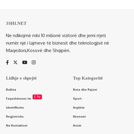
3SHI.NET
Ne ndikojmë mbi 10 milionë vizitorë dhe jemi rrjeti
numër një i lajmeve të biznesit dhe teknologjisë në
Maqedoni,Kosovë dhe Shqipëri.
Lidhje e shpejtë
Top Kategoritë
Ballina
Bota dhe Rajoni
E Re
Faqeshënuesi im
Sport
Identifikohu
Argëtim
Regjistrohu
Ekonomi
Na Kontaktoni
Arsim