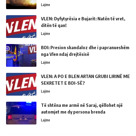
Lajme
VLEN: Dyfytyrësia e Bujarit: Natën të vret,
ditën të qan!
Lajme
BDI: Presion skandaloz dhe i papranueshëm
nga Vlen ndaj drejtësisë
Lajme
VLEN: A PO E BLEN ARTAN GRUBI LIRINË ME
SEKRETET E BDI-SË?
Lajme
Të shtëna me armë në Saraj, qëllohet një
automjet me dy persona brenda
Lajme