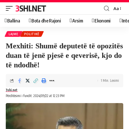
3SHI.NET
Aa
Ballina
Bota dhe Rajoni
Arsim
Ekonomi
Int
LAJME
POLITIKË
Mexhiti: Shumë deputetë të opozitës
duan të jenë pjesë e qeverisë, kjo do
të ndodhë!
1 Min. Leximi
3shi.net
Përditësimi i fundit: 2024/09/22 at 12:23 PM