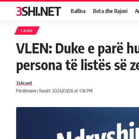
3SHI.NET
Ballina
Bota dhe Rajoni
A
LAJME
VLEN: Duke e parë h
persona të listës së 
3shi.net
Përditësimi i fundit: 2024/03/26 at 1:36 PM