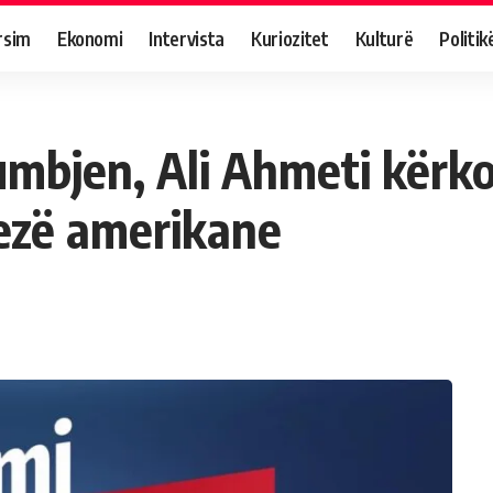
rsim
Ekonomi
Intervista
Kuriozitet
Kulturë
Politik
umbjen, Ali Ahmeti kërk
zezë amerikane