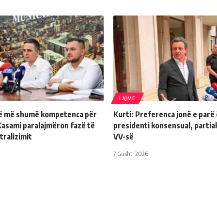
LAJME
të më shumë kompetenca për
Kurti: Preferenca jonë e parë
asami paralajmëron fazë të
presidenti konsensual, partiak
tralizimit
VV-së
7 Gusht, 2026