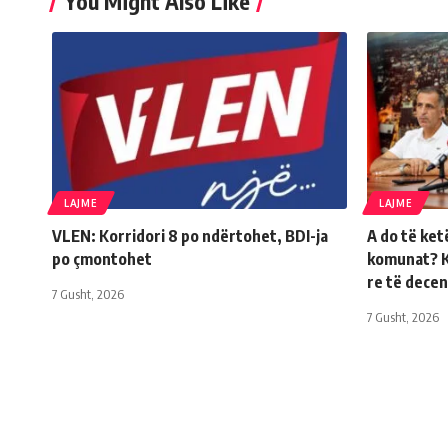
You Might Also Like
LAJME
LAJME
VLEN: Korridori 8 po ndërtohet, BDI-ja
A do të ke
po çmontohet
komunat? K
re të decen
7 Gusht, 2026
7 Gusht, 2026