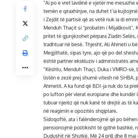
“Ai po e vret lavdinë e vjetër me mesazhe 
temën e qiraxhinjve, na duhet t’ia kujtojmë 
i Zejdit të partisë që as vetë nuk ia di emri
Menduh Thaçit si “probatim i Mijallkovit”, 
pritet të gjunjëzohet përpara Ziadin Selës,
tradhtuar në besë. Thjesht, Ali Ahmeti u bë
Megjithatë, sipas tyre, ajo që po del shesh
është partner ekskluziv i administratës am
“Kështu, Menduh Thaçi, Duka i VMRO-së, be
listën e zezë prej shumë vitesh në SHBA, pre
Ahmetit. A ka fund që BDI-ja nuk do ta pre
po lufton për vlerat europiane dhe kundër 
tubuar njerëz që nuk kanë të drejtë as të
në reagimin e opozitës shqiptare.
Sidoqoftë, ata i falënderojmë që po bëhen 
pensionojmë politikisht të gjithë bashkë, 
Dudushit në Shutkë. Më 24 prill dhe 8 maj do