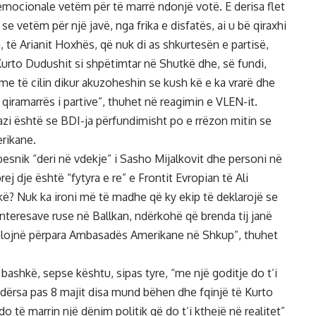
emocionale vetëm për të marrë ndonjë votë. E derisa flet
se vetëm për një javë, nga frika e disfatës, ai u bë qiraxhi
n, të Arianit Hoxhës, që nuk di as shkurtesën e partisë,
Kurto Dudushit si shpëtimtar në Shutkë dhe, së fundi,
 me të cilin dikur akuzoheshin se kush kë e ka vrarë dhe
 qiramarrës i partive”, thuhet në reagimin e VLEN-it.
azi është se BDI-ja përfundimisht po e rrëzon mitin se
erikane.
snik “deri në vdekje” i Sasho Mijalkovit dhe personi në
j dje është “fytyra e re” e Frontit Evropian të Ali
kë? Nuk ka ironi më të madhe që ky ekip të deklarojë se
interesave ruse në Ballkan, ndërkohë që brenda tij janë
 kalojnë përpara Ambasadës Amerikane në Shkup”, thuhet
bashkë, sepse kështu, sipas tyre, “me një goditje do t’i
ndërsa pas 8 majit disa mund bëhen dhe fqinjë të Kurto
 të marrin një dënim politik që do t’i kthejë në realitet”