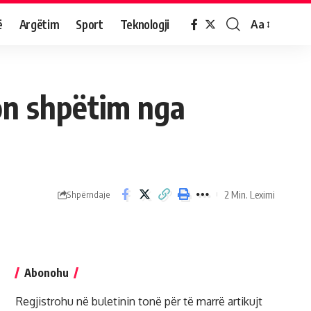
ë
Argëtim
Sport
Teknologji
Aa
on shpëtim nga
2 Min. Leximi
Shpërndaje
Abonohu
Regjistrohu në buletinin tonë për të marrë artikujt