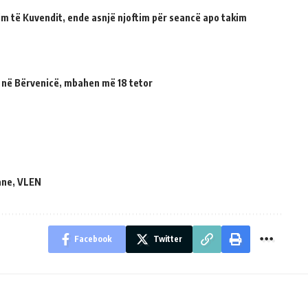
tuim të Kuvendit, ende asnjë njoftim për seancë apo takim
 në Bërvenicë, mbahen më 18 tetor
ane
,
VLEN
Facebook
Twitter