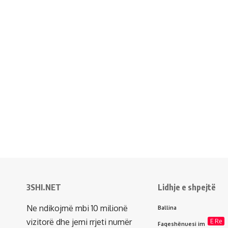
3SHI.NET
Lidhje e shpejtë
Ne ndikojmë mbi 10 milionë
Ballina
vizitorë dhe jemi rrjeti numër
E Re
Faqeshënuesi im