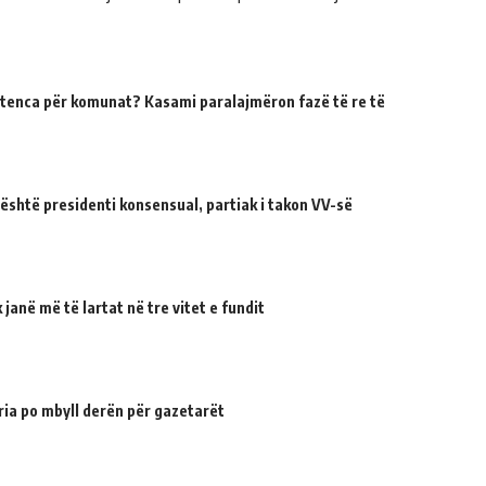
tenca për komunat? Kasami paralajmëron fazë të re të
 është presidenti konsensual, partiak i takon VV-së
janë më të lartat në tre vitet e fundit
ria po mbyll derën për gazetarët