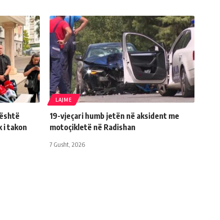
LAJME
 është
19-vjeçari humb jetën në aksident me
 i takon
motoçikletë në Radishan
7 Gusht, 2026