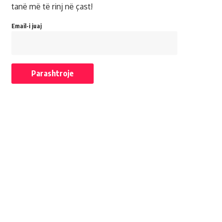
tanë më të rinj në çast!
Email-i juaj