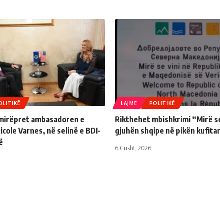
OLITIKË
LAJME
POLITIKË
 mirëpret ambasadoren e
Rikthehet mbishkrimi “Mirë se
cole Varnes, në selinë e BDI-
gjuhën shqipe në pikën kufita
ë
6 Gusht, 2026