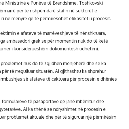
 në Ministrinë e Punëve të Brendshme. Toshkovski
ërmarrë për të rishpërndarë stafin në sektorët e
ri në mënyrë që të përmirësohet efikasiteti i procesit.
pektimin e afateve të marrëveshjeve të nënshkruara,
r nga ambasadori grek se për momentin nuk do të ketë
ë numër i konsiderueshëm dokumentesh udhëtimi.
e problemet nuk do të zgjidhen menjëherë dhe se ka
ër të rregulluar situatën. Ai gjithashtu ka shprehur
ërmbushjes së afateve të caktuara për procesin e dhënies
 e formularëve të pasaportave që janë mbërritur dhe
qytetarëve. Ai ka thënë se ndryshimet në procesin e
suar problemet aktuale dhe për të siguruar një përmirësim