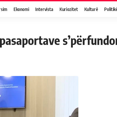
rsim
Ekonomi
Intervista
Kuriozitet
Kulturë
Politik
 pasaportave s’përfundo