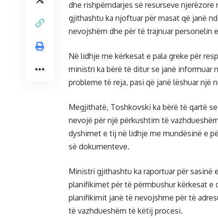
dhe rishpërndarjes së resurseve njerëzore
gjithashtu ka njoftuar për masat që janë nd
nevojshëm dhe për të trajnuar personelin e 
Në lidhje me kërkesat e pala greke për res
ministri ka bërë të ditur se janë informua
probleme të reja, pasi që janë lëshuar nj
Megjithatë, Toshkovski ka bërë të qartë s
nevojë për një përkushtim të vazhdueshëm p
dyshimet e tij në lidhje me mundësinë e p
së dokumenteve.
Ministri gjithashtu ka raportuar për sasinë
planifikimet për të përmbushur kërkesat e 
planifikimit janë të nevojshme për të adre
të vazhdueshëm të këtij procesi.