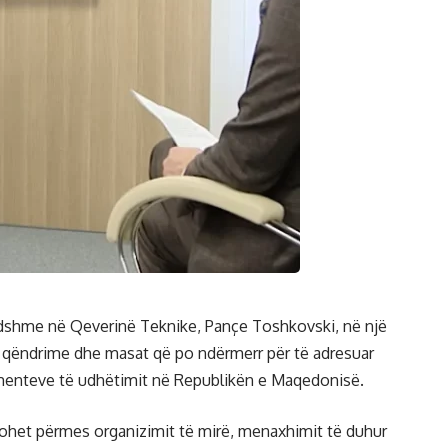
endshme në Qeverinë Teknike, Pançe Toshkovski, në një
isa qëndrime dhe masat që po ndërmerr për të adresuar
menteve të udhëtimit në Republikën e Maqedonisë.
sohet përmes organizimit të mirë, menaxhimit të duhur