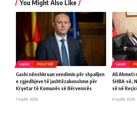
You Might Also Like
LAJME
POLITIKË
LAJME
P
Gashi nënshkruan vendimin për shpalljen
Ali Ahmeti
e zgjedhjeve të jashtëzakonshme për
SHBA-së, Ni
Kryetar të Komunës së Bërvenicës
së në Reçic
7 Gusht, 2026
6 Gusht, 2026