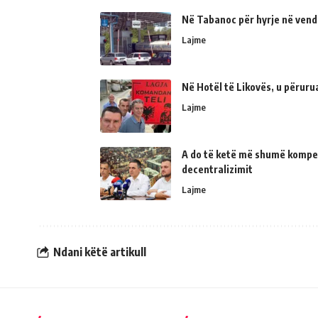
Në Tabanoc për hyrje në vend
Lajme
Në Hotël të Likovës, u përur
Lajme
A do të ketë më shumë kompe
decentralizimit
Lajme
Ndani këtë artikull