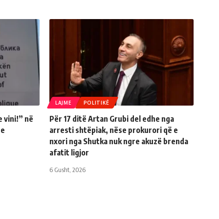
LAJME
POLITIKË
 vini!” në
Për 17 ditë Artan Grubi del edhe nga
re
arresti shtëpiak, nëse prokurori që e
nxori nga Shutka nuk ngre akuzë brenda
afatit ligjor
6 Gusht, 2026