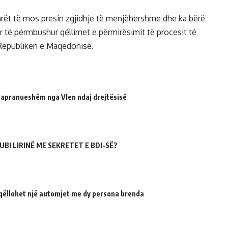
rët të mos presin zgjidhje të menjëhershme dhe ka bërë
 të përmbushur qëllimet e përmirësimit të procesit të
Republikën e Maqedonisë.
 papranueshëm nga Vlen ndaj drejtësisë
UBI LIRINË ME SEKRETET E BDI-SË?
qëllohet një automjet me dy persona brenda