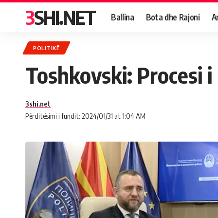
3SHI.NET
Ballina
Bota dhe Rajoni
A
POLITIKË
Toshkovski: Procesi i
3shi.net
Përditësimi i fundit: 2024/01/31 at 1:04 AM