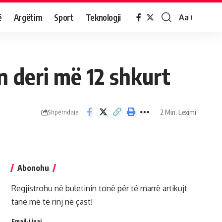
ë
Argëtim
Sport
Teknologji
Aa
n deri më 12 shkurt
2 Min. Leximi
Shpërndaje
Abonohu
Regjistrohu në buletinin tonë për të marrë artikujt
tanë më të rinj në çast!
Email-i juaj