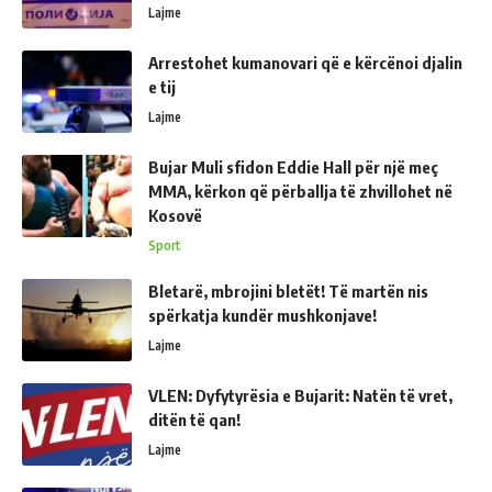
Lajme
Arrestohet kumanovari që e kërcënoi djalin
e tij
Lajme
Bujar Muli sfidon Eddie Hall për një meç
MMA, kërkon që përballja të zhvillohet në
Kosovë
Sport
Bletarë, mbrojini bletët! Të martën nis
spërkatja kundër mushkonjave!
Lajme
VLEN: Dyfytyrësia e Bujarit: Natën të vret,
ditën të qan!
Lajme