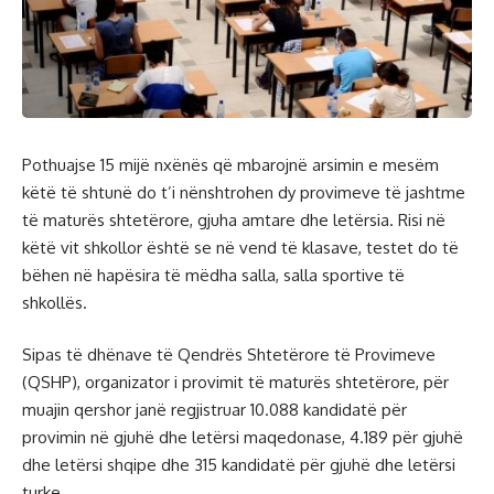
Pothuajse 15 mijë nxënës që mbarojnë arsimin e mesëm
këtë të shtunë do t’i nënshtrohen dy provimeve të jashtme
të maturës shtetërore, gjuha amtare dhe letërsia. Risi në
këtë vit shkollor është se në vend të klasave, testet do të
bëhen në hapësira të mëdha salla, salla sportive të
shkollës.
Sipas të dhënave të Qendrës Shtetërore të Provimeve
(QSHP), organizator i provimit të maturës shtetërore, për
muajin qershor janë regjistruar 10.088 kandidatë për
provimin në gjuhë dhe letërsi maqedonase, 4.189 për gjuhë
dhe letërsi shqipe dhe 315 kandidatë për gjuhë dhe letërsi
turke.