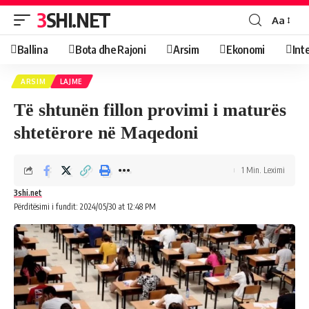
3SHI.NET
Aa
Ballina
Bota dhe Rajoni
Arsim
Ekonomi
Int
ARSIM
LAJME
Të shtunën fillon provimi i maturës
shtetërore në Maqedoni
1 Min. Leximi
3shi.net
Përditësimi i fundit: 2024/05/30 at 12:48 PM