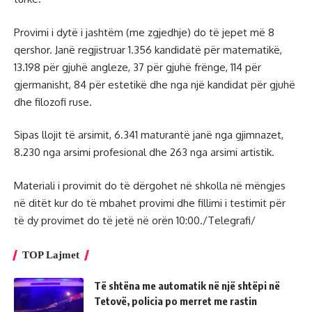
Provimi i dytë i jashtëm (me zgjedhje) do të jepet më 8
qershor. Janë regjistruar 1.356 kandidatë për matematikë,
13.198 për gjuhë angleze, 37 për gjuhë frënge, 114 për
gjermanisht, 84 për estetikë dhe nga një kandidat për gjuhë
dhe filozofi ruse.
Sipas llojit të arsimit, 6.341 maturantë janë nga gjimnazet,
8.230 nga arsimi profesional dhe 263 nga arsimi artistik.
Materiali i provimit do të dërgohet në shkolla në mëngjes
në ditët kur do të mbahet provimi dhe fillimi i testimit për
të dy provimet do të jetë në orën 10:00./Telegrafi/
TOP Lajmet
Të shtëna me automatik në një shtëpi në
Tetovë, policia po merret me rastin