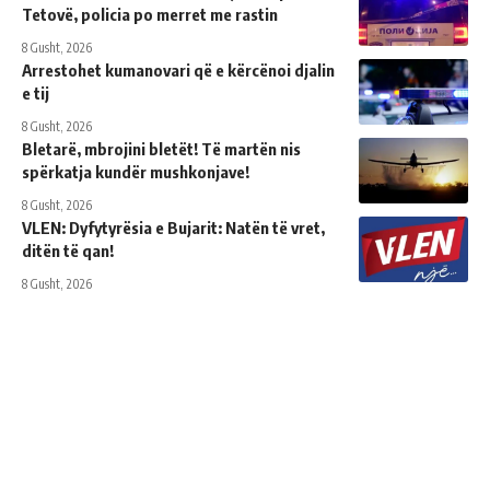
Tetovë, policia po merret me rastin
8 Gusht, 2026
Arrestohet kumanovari që e kërcënoi djalin
e tij
8 Gusht, 2026
Bletarë, mbrojini bletët! Të martën nis
spërkatja kundër mushkonjave!
8 Gusht, 2026
VLEN: Dyfytyrësia e Bujarit: Natën të vret,
ditën të qan!
8 Gusht, 2026