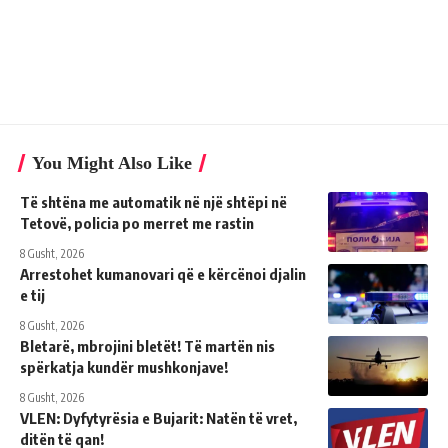
You Might Also Like
Të shtëna me automatik në një shtëpi në
Tetovë, policia po merret me rastin
8 Gusht, 2026
Arrestohet kumanovari që e kërcënoi djalin
e tij
8 Gusht, 2026
Bletarë, mbrojini bletët! Të martën nis
spërkatja kundër mushkonjave!
8 Gusht, 2026
VLEN: Dyfytyrësia e Bujarit: Natën të vret,
ditën të qan!