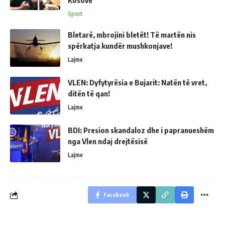
Kosovë
Sport
Bletarë, mbrojini bletët! Të martën nis
spërkatja kundër mushkonjave!
Lajme
VLEN: Dyfytyrësia e Bujarit: Natën të vret,
ditën të qan!
Lajme
BDI: Presion skandaloz dhe i papranueshëm
nga Vlen ndaj drejtësisë
Lajme
Facebook