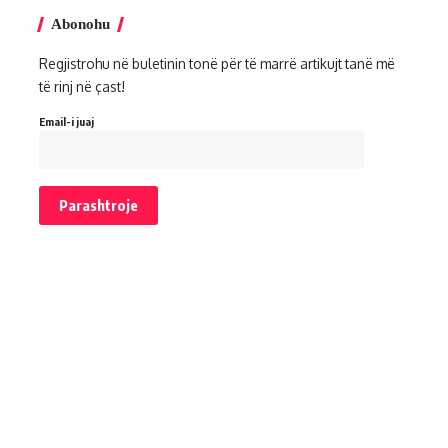
Abonohu
Regjistrohu në buletinin tonë për të marrë artikujt tanë më
të rinj në çast!
Email-i juaj