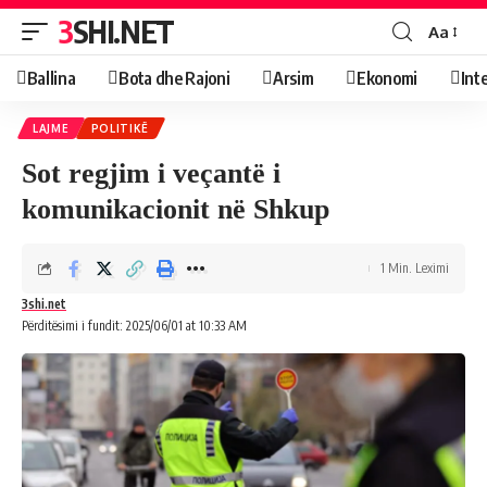
3SHI.NET
Aa
Ballina
Bota dhe Rajoni
Arsim
Ekonomi
Int
LAJME
POLITIKË
Sot regjim i veçantë i
komunikacionit në Shkup
1 Min. Leximi
3shi.net
Përditësimi i fundit: 2025/06/01 at 10:33 AM