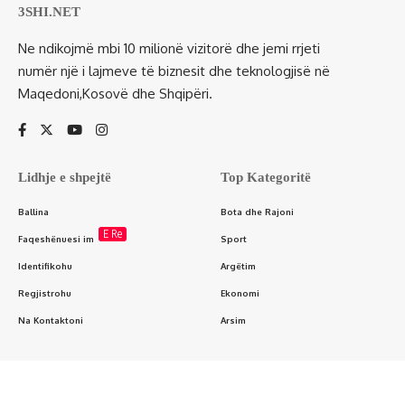
3SHI.NET
Ne ndikojmë mbi 10 milionë vizitorë dhe jemi rrjeti
numër një i lajmeve të biznesit dhe teknologjisë në
Maqedoni,Kosovë dhe Shqipëri.
Lidhje e shpejtë
Top Kategoritë
Ballina
Bota dhe Rajoni
E Re
Faqeshënuesi im
Sport
Identifikohu
Argëtim
Regjistrohu
Ekonomi
Na Kontaktoni
Arsim