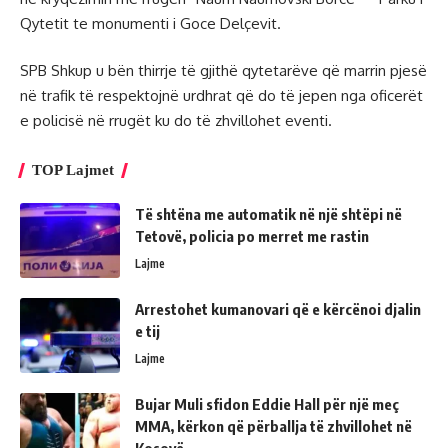
Qytetit te monumenti i Goce Delçevit.
SPB Shkup u bën thirrje të gjithë qytetarëve që marrin pjesë
në trafik të respektojnë urdhrat që do të jepen nga oficerët
e policisë në rrugët ku do të zhvillohet eventi.
TOP Lajmet
Të shtëna me automatik në një shtëpi në
Tetovë, policia po merret me rastin
Lajme
Arrestohet kumanovari që e kërcënoi djalin
e tij
Lajme
Bujar Muli sfidon Eddie Hall për një meç
MMA, kërkon që përballja të zhvillohet në