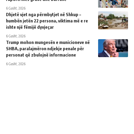
6 Gusht, 2026
Dhjetë vjet nga përmbytjet në Shkup –
humbën jetën 22 persona, viktima më e re
ishte një fëmijë dyvjeçar
6 Gusht, 2026
Trump mohon mungesën e municioneve në
SHBA, paralajmëron ndjekje penale për
personat që zbulojnë informacione
6 Gusht, 2026