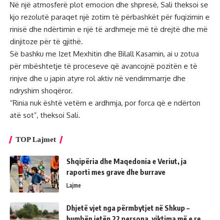
Në një atmosferë plot emocion dhe shpresë, Sali theksoi se
kjo rezolutë paraqet një zotim të përbashkët për fuqizimin e
rinisë dhe ndërtimin e një të ardhmeje më të drejtë dhe më
dinjitoze për të gjithë.
Së bashku me Izet Mexhitin dhe Bilall Kasamin, ai u zotua
për mbështetje të proceseve që avancojnë pozitën e të
rinjve dhe u japin atyre rol aktiv në vendimmarrje dhe
ndryshim shoqëror.
“Rinia nuk është vetëm e ardhmja, por forca që e ndërton
atë sot”, theksoi Sali.
TOP Lajmet
Shqipëria dhe Maqedonia e Veriut, ja
raporti mes grave dhe burrave
Lajme
Dhjetë vjet nga përmbytjet në Shkup –
humbën jetën 22 persona, viktima më e re