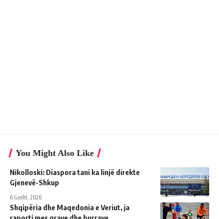
You Might Also Like
Nikolloski: Diaspora tani ka linjë direkte
Gjenevë-Shkup
6 Gusht, 2026
Shqipëria dhe Maqedonia e Veriut, ja
raporti mes grave dhe burrave