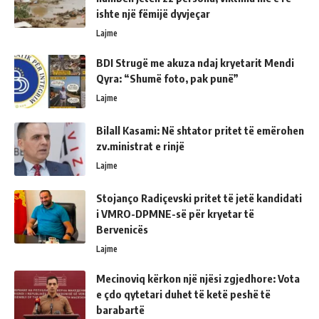
ishte një fëmijë dyvjeçar
Lajme
BDI Strugë me akuza ndaj kryetarit Mendi
Qyra: “Shumë foto, pak punë”
Lajme
Bilall Kasami: Në shtator pritet të emërohen
zv.ministrat e rinjë
Lajme
Stojanço Radiçevski pritet të jetë kandidati
i VMRO-DPMNE-së për kryetar të
Bervenicës
Lajme
Mecinoviq kërkon një njësi zgjedhore: Vota
e çdo qytetari duhet të ketë peshë të
barabartë