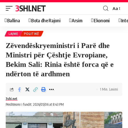
3SHI.NET
Aa
Ballina
Bota dhe Rajoni
Arsim
Ekonomi
Int
LAJME
POLITIKË
Zëvendëskryeministri i Parë dhe
Ministri për Çështje Evropiane,
Bekim Sali: Rinia është forca që e
ndërton të ardhmen
1 Min. Leximi
3shi.net
Përditësimi i fundit: 2026/05/06 at 8:43 PM