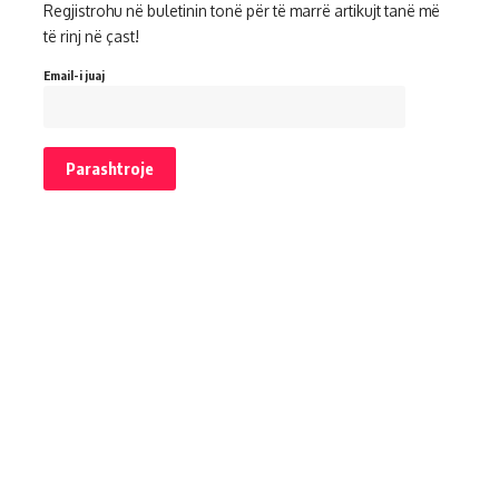
Regjistrohu në buletinin tonë për të marrë artikujt tanë më
të rinj në çast!
Email-i juaj