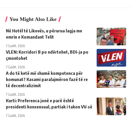
You Might Also Like
Në Hotël të Likovës, u përurua lagja me
emrin e Komandant Telit
7 Gusht, 2026
VLEN: Korridori 8 po ndërtohet, BDI-ja po
çmontohet
7 Gusht, 2026
A do të ketë më shumë kompetenca për
komunat? Kasami paralajmëron fazë të re
të decentralizimit
7 Gusht, 2026
Kurti: Preferenca jonë e parë është
presidenti konsensual, partiak i takon VV-së
7 Gusht, 2026