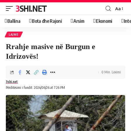
3SHI.NET
Aa
Ballina
Bota dhe Rajoni
Arsim
Ekonomi
Int
LAJME
Rrahje masive në Burgun e
Idrizovës!
0 Min. Leximi
3shi.net
Përditësimi i fundit: 2024/06/26 at 7:26 PM