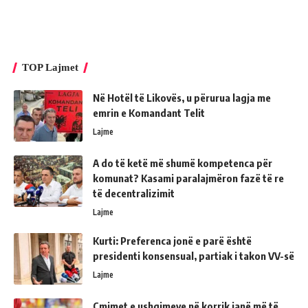
TOP Lajmet
Në Hotël të Likovës, u përurua lagja me
emrin e Komandant Telit
Lajme
A do të ketë më shumë kompetenca për
komunat? Kasami paralajmëron fazë të re
të decentralizimit
Lajme
Kurti: Preferenca jonë e parë është
presidenti konsensual, partiak i takon VV-së
Lajme
Çmimet e ushqimeve në korrik janë më të