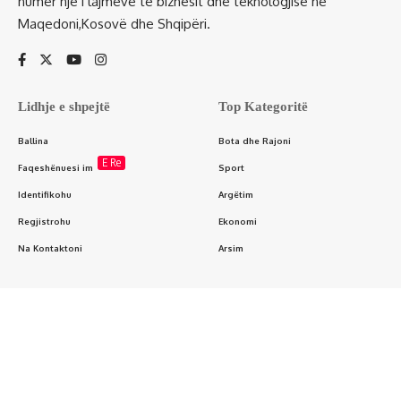
numër një i lajmeve të biznesit dhe teknologjisë në
Maqedoni,Kosovë dhe Shqipëri.
Lidhje e shpejtë
Top Kategoritë
Ballina
Bota dhe Rajoni
E Re
Faqeshënuesi im
Sport
Identifikohu
Argëtim
Regjistrohu
Ekonomi
Na Kontaktoni
Arsim