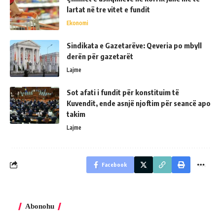
lartat në tre vitet e fundit
Ekonomi
Sindikata e Gazetarëve: Qeveria po mbyll
derën për gazetarët
Lajme
Sot afati i fundit për konstituim të
Kuvendit, ende asnjë njoftim për seancë apo
takim
Lajme
Facebook
Abonohu