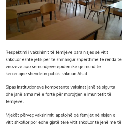
Respektimi i vaksinimit të fëmijëve para nisjes së vitit
shkollor është jetik për të shmangur shpërthime të rënda të
virozëve apo sëmundjeve epidemike që mund të
kërcënojnë shëndetin publik, shkruan Alsat.
Sipas institucioneve kompetente vaksinat janë të sigurta
dhe janë arma më e fortë për mbrojtjen e imunitetit të
fëmijëve.
Mjekët përveç vaksinimit, apelojnë që fëmijët në nisjen e
vitit shkollor por edhe gjatë tërë vitit shkollor të jenë më të