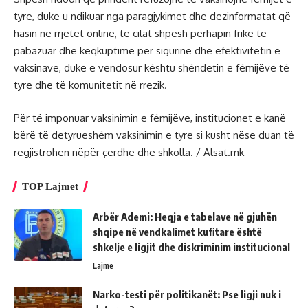
tyre, duke u ndikuar nga paragjykimet dhe dezinformatat që
hasin në rrjetet online, të cilat shpesh përhapin frikë të
pabazuar dhe keqkuptime për sigurinë dhe efektivitetin e
vaksinave, duke e vendosur kështu shëndetin e fëmijëve të
tyre dhe të komunitetit në rrezik.
Për të imponuar vaksinimin e fëmijëve, institucionet e kanë
bërë të detyrueshëm vaksinimin e tyre si kusht nëse duan të
regjistrohen nëpër çerdhe dhe shkolla. / Alsat.mk
TOP Lajmet
Arbër Ademi: Heqja e tabelave në gjuhën
shqipe në vendkalimet kufitare është
shkelje e ligjit dhe diskriminim institucional
Lajme
Narko-testi për politikanët: Pse ligji nuk i