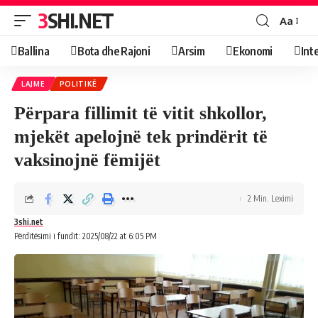
3SHI.NET
Aa
Ballina
Bota dhe Rajoni
Arsim
Ekonomi
Int
LAJME
POLITIKË
Përpara fillimit të vitit shkollor,
mjekët apelojnë tek prindërit të
vaksinojnë fëmijët
2 Min. Leximi
3shi.net
Përditësimi i fundit: 2025/08/22 at 6:05 PM