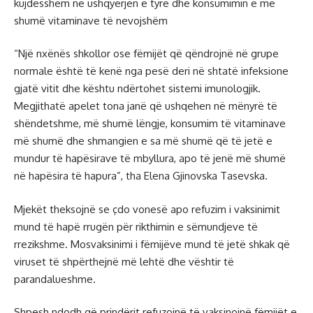
kujdesshëm në ushqyerjen e tyre dhe konsumimin e më
shumë vitaminave të nevojshëm
“Një nxënës shkollor ose fëmijët që qëndrojnë në grupe
normale është të kenë nga pesë deri në shtatë infeksione
gjatë vitit dhe kështu ndërtohet sistemi imunologjik.
Megjithatë apelet tona janë që ushqehen në mënyrë të
shëndetshme, më shumë lëngje, konsumim të vitaminave
më shumë dhe shmangien e sa më shumë që të jetë e
mundur të hapësirave të mbyllura, apo të jenë më shumë
në hapësira të hapura”, tha Elena Gjinovska Tasevska.
Mjekët theksojnë se çdo vonesë apo refuzim i vaksinimit
mund të hapë rrugën për rikthimin e sëmundjeve të
rrezikshme. Mosvaksinimi i fëmijëve mund të jetë shkak që
viruset të shpërthejnë më lehtë dhe vështir të
parandalueshme.
Shpesh ndodh që prindërit refuzojnë të vaksinojnë fëmijët e