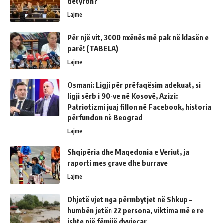
detyron?
Lajme
Për një vit, 3000 nxënës më pak në klasën e
parë! (TABELA)
Lajme
Osmani: Ligji për prëfaqësim adekuat, si
ligji sërb i 90-ve në Kosovë, Azizi:
Patriotizmi juaj fillon në Facebook, historia
përfundon në Beograd
Lajme
Shqipëria dhe Maqedonia e Veriut, ja
raporti mes grave dhe burrave
Lajme
Dhjetë vjet nga përmbytjet në Shkup –
humbën jetën 22 persona, viktima më e re
ishte një fëmijë dyvjeçar