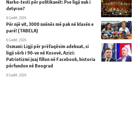
Narko-testi për politikanët: Pse ligji nuk i
detyron?
6 Gusht, 2026
Për një vit, 3000 nxënës më pak në klasën e
parë! (TABELA)
6 Gusht, 2026
Osmani: Ligji për prëfaqësim adekuat, si
ligji sërb i 90-ve në Kosovë, Azizi:
Patriotizmi juaj fillon në Facebook, historia
përfundon në Beograd
6 Gusht, 2026