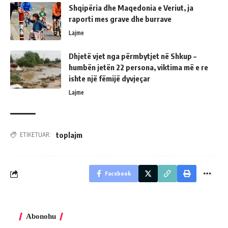
Shqipëria dhe Maqedonia e Veriut, ja
raporti mes grave dhe burrave
Lajme
Dhjetë vjet nga përmbytjet në Shkup –
humbën jetën 22 persona, viktima më e re
ishte një fëmijë dyvjeçar
Lajme
toplajm
ETIKETUAR:
Facebook
Abonohu