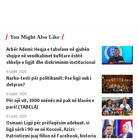
You Might Also Like
Arbër Ademi: Heqja e tabelave në gjuhën
shqipe në vendkalimet kufitare është
shkelje e ligjit dhe diskriminim institucional
6 Gusht, 2026
Narko-testi për politikanët: Pse ligji nuk i
detyron?
6 Gusht, 2026
Për një vit, 3000 nxënës më pak në klasën e
parë! (TABELA)
6 Gusht, 2026
Osmani: Ligji për prëfaqësim adekuat, si
ligji sërb i 90-ve në Kosovë, Azizi:
Patriotizmi juaj fillon në Facebook, historia