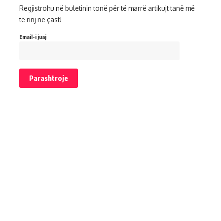
Regjistrohu në buletinin tonë për të marrë artikujt tanë më
të rinj në çast!
Email-i juaj