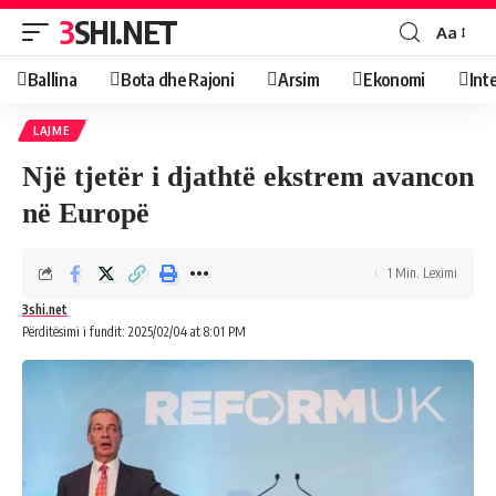
3SHI.NET
Aa
Ballina
Bota dhe Rajoni
Arsim
Ekonomi
Int
LAJME
Një tjetër i djathtë ekstrem avancon
në Europë
1 Min. Leximi
3shi.net
Përditësimi i fundit: 2025/02/04 at 8:01 PM