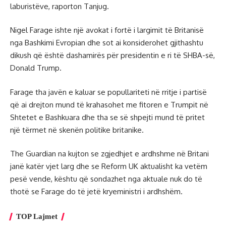
laburistëve, raporton Tanjug.
Nigel Farage ishte një avokat i fortë i largimit të Britanisë
nga Bashkimi Evropian dhe sot ai konsiderohet gjithashtu
dikush që është dashamirës për presidentin e ri të SHBA-së,
Donald Trump.
Farage tha javën e kaluar se popullariteti në rritje i partisë
që ai drejton mund të krahasohet me fitoren e Trumpit në
Shtetet e Bashkuara dhe tha se së shpejti mund të pritet
një tërmet në skenën politike britanike.
The Guardian na kujton se zgjedhjet e ardhshme në Britani
janë katër vjet larg dhe se Reform UK aktualisht ka vetëm
pesë vende, kështu që sondazhet nga aktuale nuk do të
thotë se Farage do të jetë kryeministri i ardhshëm.
TOP Lajmet