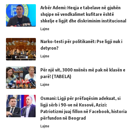
Arbër Ademi: Heqja e tabelave në gjuhën
shqipe në vendkalimet kufitare është
shkelje e ligjit dhe diskriminim institucional
Lajme
Narko-testi për politikanët: Pse ligji nuk i
detyron?
Lajme
Për një vit, 3000 nxënës më pak në klasën e
parë! (TABELA)
Lajme
Osmani: Ligji për prëfaqësim adekuat, si
ligji sërb i 90-ve në Kosovë, Azizi:
Patriotizmi juaj fillon në Facebook, historia
përfundon në Beograd
Lajme