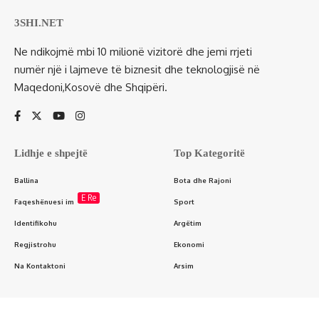
3SHI.NET
Ne ndikojmë mbi 10 milionë vizitorë dhe jemi rrjeti
numër një i lajmeve të biznesit dhe teknologjisë në
Maqedoni,Kosovë dhe Shqipëri.
Lidhje e shpejtë
Top Kategoritë
Ballina
Bota dhe Rajoni
E Re
Faqeshënuesi im
Sport
Identifikohu
Argëtim
Regjistrohu
Ekonomi
Na Kontaktoni
Arsim