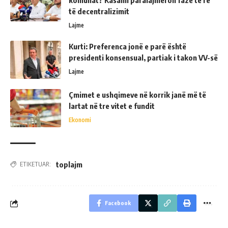
komunat? Kasami paralajmëron fazë të re
të decentralizimit
Lajme
Kurti: Preferenca jonë e parë është
presidenti konsensual, partiak i takon VV-së
Lajme
Çmimet e ushqimeve në korrik janë më të
lartat në tre vitet e fundit
Ekonomi
toplajm
ETIKETUAR:
Facebook