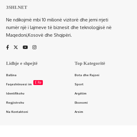
3SHI.NET
Ne ndikojmë mbi 10 milionë vizitorë dhe jemi rrjeti
numër një i lajmeve të biznesit dhe teknologjisë në
Maqedoni,Kosovë dhe Shqipëri.
Lidhje e shpejtë
Top Kategoritë
Ballina
Bota dhe Rajoni
E Re
Faqeshënuesi im
Sport
Identifikohu
Argëtim
Regjistrohu
Ekonomi
Na Kontaktoni
Arsim