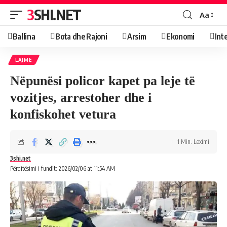
3SHI.NET
Aa
Ballina
Bota dhe Rajoni
Arsim
Ekonomi
Int
LAJME
Nëpunësi policor kapet pa leje të
vozitjes, arrestoher dhe i
konfiskohet vetura
1 Min. Leximi
3shi.net
Përditësimi i fundit: 2026/02/06 at 11:54 AM