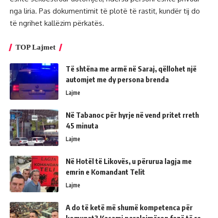
nga liria. Pas dokumentimit të plotë të rastit, kundër tij do
të ngrihet kallëzim përkatës.
TOP Lajmet
Të shtëna me armë në Saraj, qëllohet një
automjet me dy persona brenda
Lajme
Në Tabanoc për hyrje në vend pritet rreth
45 minuta
Lajme
Në Hotël të Likovës, u përurua lagja me
emrin e Komandant Telit
Lajme
A do të ketë më shumë kompetenca për