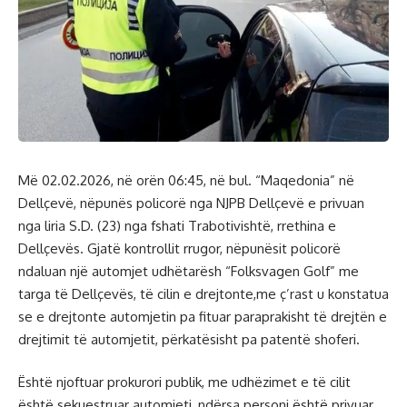
Më 02.02.2026, në orën 06:45, në bul. “Maqedonia” në
Dellçevë, nëpunës policorë nga NJPB Dellçevë e privuan
nga liria S.D. (23) nga fshati Trabotivishtë, rrethina e
Dellçevës. Gjatë kontrollit rrugor, nëpunësit policorë
ndaluan një automjet udhëtarësh “Folksvagen Golf” me
targa të Dellçevës, të cilin e drejtonte,me ç’rast u konstatua
se e drejtonte automjetin pa fituar paraprakisht të drejtën e
drejtimit të automjetit, përkatësisht pa patentë shoferi.
Është njoftuar prokurori publik, me udhëzimet e të cilit
është sekuestruar automjeti, ndërsa personi është privuar