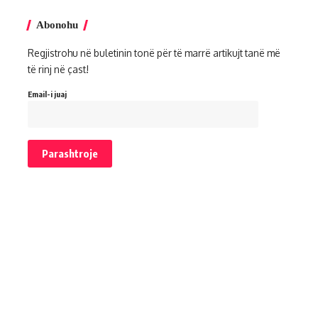
Abonohu
Regjistrohu në buletinin tonë për të marrë artikujt tanë më
të rinj në çast!
Email-i juaj