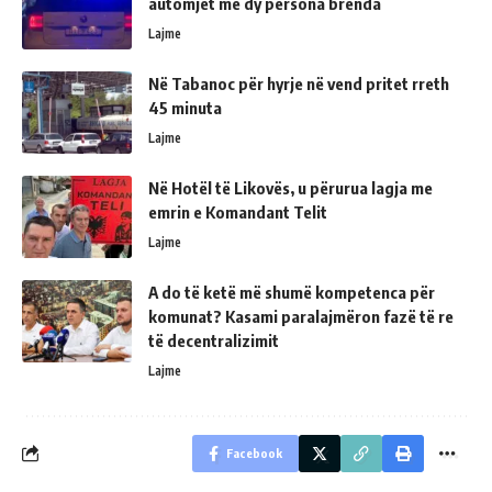
automjet me dy persona brenda
Lajme
Në Tabanoc për hyrje në vend pritet rreth
45 minuta
Lajme
Në Hotël të Likovës, u përurua lagja me
emrin e Komandant Telit
Lajme
A do të ketë më shumë kompetenca për
komunat? Kasami paralajmëron fazë të re
të decentralizimit
Lajme
Facebook