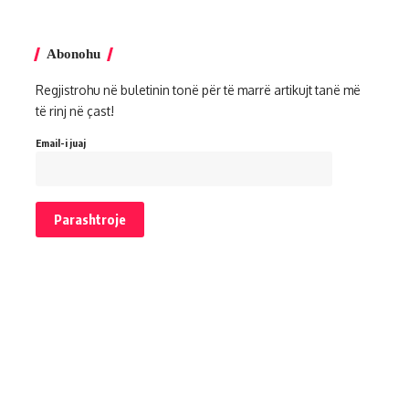
Abonohu
Regjistrohu në buletinin tonë për të marrë artikujt tanë më
të rinj në çast!
Email-i juaj