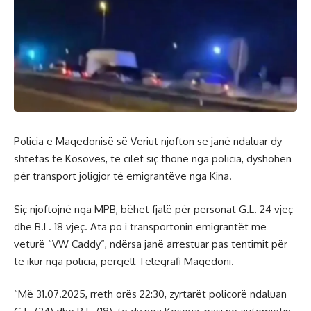
Policia e Maqedonisë së Veriut njofton se janë ndaluar dy
shtetas të Kosovës, të cilët siç thonë nga policia, dyshohen
për transport joligjor të emigrantëve nga Kina.
Siç njoftojnë nga MPB, bëhet fjalë për personat G.L. 24 vjeç
dhe B.L. 18 vjeç. Ata po i transportonin emigrantët me
veturë “VW Caddy”, ndërsa janë arrestuar pas tentimit për
të ikur nga policia, përcjell Telegrafi Maqedoni.
“Më 31.07.2025, rreth orës 22:30, zyrtarët policorë ndaluan