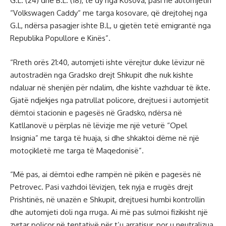
G.L. (24) dhe B.L. (18), të dy nga Kosova, pasi në automjetin
“Volkswagen Caddy“ me targa kosovare, që drejtohej nga
G.L, ndërsa pasagjer ishte B.L, u gjetën tetë emigrantë nga
Republika Popullore e Kinës”.
“Rreth orës 21:40, automjeti ishte vërejtur duke lëvizur në
autostradën nga Gradsko drejt Shkupit dhe nuk kishte
ndaluar në shenjën për ndalim, dhe kishte vazhduar të ikte.
Gjatë ndjekjes nga patrullat policore, drejtuesi i automjetit
dëmtoi stacionin e pagesës në Gradsko, ndërsa në
Katllanovë u përplas në lëvizje me një veturë “Opel
Insignia” me targa të huaja, si dhe shkaktoi dëme në një
motoçikletë me targa të Maqedonisë”.
“Më pas, ai dëmtoi edhe rampën në pikën e pagesës në
Petrovec. Pasi vazhdoi lëvizjen, tek nyja e rrugës drejt
Prishtinës, në unazën e Shkupit, drejtuesi humbi kontrollin
dhe automjeti doli nga rruga. Ai më pas sulmoi fizikisht një
zyrtar policor në tentativë për t’u arratisur, por u neutralizua