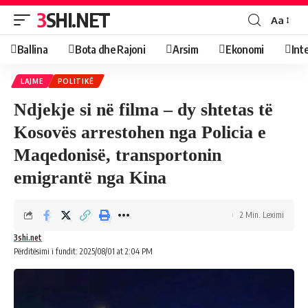
3SHI.NET
Aa
Ballina
Bota dhe Rajoni
Arsim
Ekonomi
Int
LAJME
POLITIKË
Ndjekje si në filma – dy shtetas të
Kosovës arrestohen nga Policia e
Maqedonisë, transportonin
emigrantë nga Kina
2 Min. Leximi
3shi.net
Përditësimi i fundit: 2025/08/01 at 2:04 PM