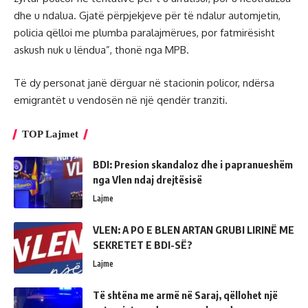
dhe u ndalua. Gjatë përpjekjeve për të ndalur automjetin,
policia qëlloi me plumba paralajmërues, por fatmirësisht
askush nuk u lëndua”, thonë nga MPB.
Të dy personat janë dërguar në stacionin policor, ndërsa
emigrantët u vendosën në një qendër tranziti.
TOP Lajmet
BDI: Presion skandaloz dhe i papranueshëm
nga Vlen ndaj drejtësisë
Lajme
VLEN: A PO E BLEN ARTAN GRUBI LIRINË ME
SEKRETET E BDI-SË?
Lajme
Të shtëna me armë në Saraj, qëllohet një