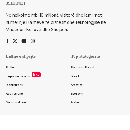
3SHI.NET
Ne ndikojmë mbi 10 milionë vizitorë dhe jemi rrjeti
numër një i lajmeve të biznesit dhe teknologjisë në
Maqedoni,Kosovë dhe Shqipëri.
Lidhje e shpejtë
Top Kategoritë
Ballina
Bota dhe Rajoni
E Re
Faqeshënuesi im
Sport
Identifikohu
Argëtim
Regjistrohu
Ekonomi
Na Kontaktoni
Arsim