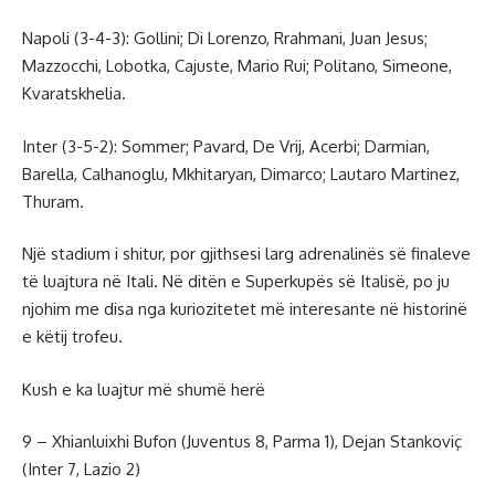
Napoli (3-4-3): Gollini; Di Lorenzo, Rrahmani, Juan Jesus;
Mazzocchi, Lobotka, Cajuste, Mario Rui; Politano, Simeone,
Kvaratskhelia.
Inter (3-5-2): Sommer; Pavard, De Vrij, Acerbi; Darmian,
Barella, Calhanoglu, Mkhitaryan, Dimarco; Lautaro Martinez,
Thuram.
Një stadium i shitur, por gjithsesi larg adrenalinës së finaleve
të luajtura në Itali. Në ditën e Superkupës së Italisë, po ju
njohim me disa nga kuriozitetet më interesante në historinë
e këtij trofeu.
Kush e ka luajtur më shumë herë
9 – Xhianluixhi Bufon (Juventus 8, Parma 1), Dejan Stankoviç
(Inter 7, Lazio 2)