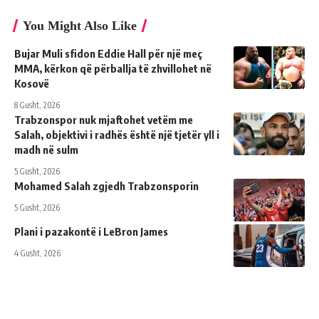
You Might Also Like
Bujar Muli sfidon Eddie Hall për një meç
MMA, kërkon që përballja të zhvillohet në
Kosovë
8 Gusht, 2026
Trabzonspor nuk mjaftohet vetëm me
Salah, objektivi i radhës është një tjetër yll i
madh në sulm
5 Gusht, 2026
Mohamed Salah zgjedh Trabzonsporin
5 Gusht, 2026
Plani i pazakontë i LeBron James
4 Gusht, 2026