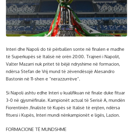
Interi dhe Napoli do të përballen sonte në finalen e madhe
të Superkupës së Italisë në orën 20:00. Trajneri i Napolit,
Valter Mazarri nuk pritet të bëjë ndryshime në formacion,
ndërsa Stefan de Vrij mund të zëvendësojë Alesandro
Bastonin në 11-shen e “nerazzurrëve”.
Si Napoli ashtu edhe Interi u kualifikuan në finale duke fituar
3-0 në gjysmëfinale. Kampionët actual të Serisë A, mundën
Fiorentinën ,finaliste të Kupës së Italisë të enjten, ndërsa
fituesi i Kupës, Interi mundi nënkampionët e ligës, Lazion.
FORMACIONE TË MUNDSHME