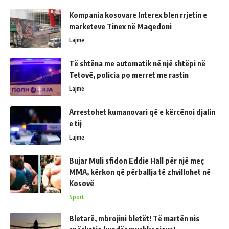
Kompania kosovare Interex blen rrjetin e
marketeve Tinex në Maqedoni
Lajme
Të shtëna me automatik në një shtëpi në
Tetovë, policia po merret me rastin
Lajme
Arrestohet kumanovari që e kërcënoi djalin
e tij
Lajme
Bujar Muli sfidon Eddie Hall për një meç
MMA, kërkon që përballja të zhvillohet në
Kosovë
Sport
Bletarë, mbrojini bletët! Të martën nis