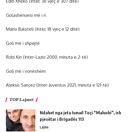
Edin Xheko (Inter, 36 vjeç e 307 ditë)
Golashënuesi më i ri
Mario Baloteli (Inter, 18 vjeç e 12 ditë)
Goli më i shpejtë
Robi Kin (Inter-Lazio 2000, minuta e 2-të)
Goli më i vonëshëm
Aleksis Sançez (Inter-Juventus 2021, minuta e 121-të)
TOP Lajmet
Ndahet nga jeta Ismail Toçi “Malushi”, ish
pjesëtar i Brigadës 113
Lajme