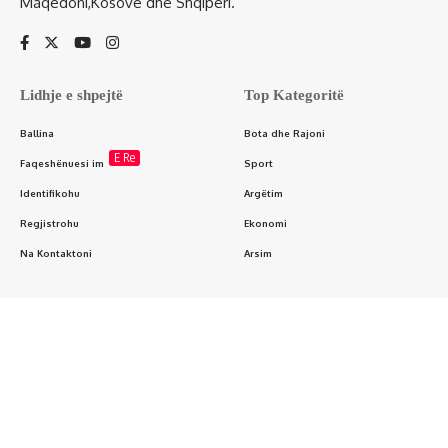
Maqedoni,Kosovë dhe Shqipëri.
Lidhje e shpejtë
Top Kategoritë
Ballina
Bota dhe Rajoni
E Re
Faqeshënuesi im
Sport
Identifikohu
Argëtim
Regjistrohu
Ekonomi
Na Kontaktoni
Arsim