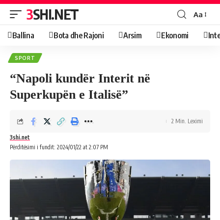
3SHI.NET
Aa
Ballina
Bota dhe Rajoni
Arsim
Ekonomi
Int
SPORT
“Napoli kundër Interit në
Superkupën e Italisë”
2 Min. Leximi
3shi.net
Përditësimi i fundit: 2024/01/22 at 2:07 PM