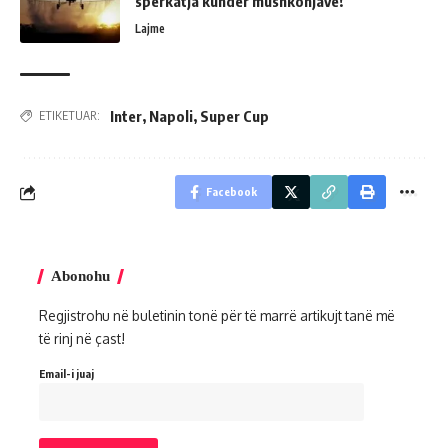
spërkatja kundër mushkonjave!
Lajme
Inter
,
Napoli
,
Super Cup
ETIKETUAR:
Facebook
Abonohu
Regjistrohu në buletinin tonë për të marrë artikujt tanë më
të rinj në çast!
Email-i juaj