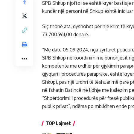
SPB Shkup njoftoi se është kryer bastisje n
kundër një personi në Shkup është iniciuar
Siç thonë ata, dyshohet për një krim të kry
73.700.961,00 denarë.
“Më datë 05.09.2024, nga zyrtarët policor
SPB Shkup në koordinim me punonjësit nga 
kompetente me urdhër për gjykimin paraprak
gjyqtari i procedurës paraprake, është krye
Shkupi, pas një urdhri të lëshuar më parë për
në fshatin Batincë në lidhje me kallëzim pe
“Shpërdorimi i procedurës për ftesë publik
publik privat”, ndërsa po mblidhen ende pro
TOP Lajmet