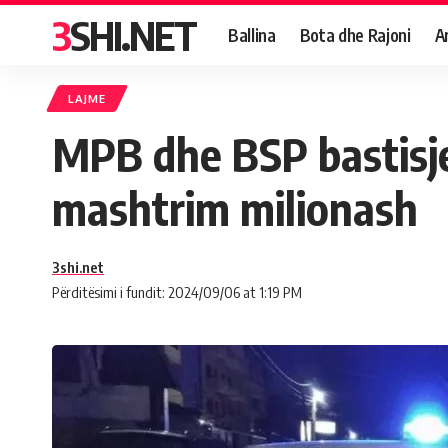
3SHI.NET
Ballina
Bota dhe Rajoni
A
LAJME
MPB dhe BSP bastisje
mashtrim milionash
3shi.net
Përditësimi i fundit: 2024/09/06 at 1:19 PM