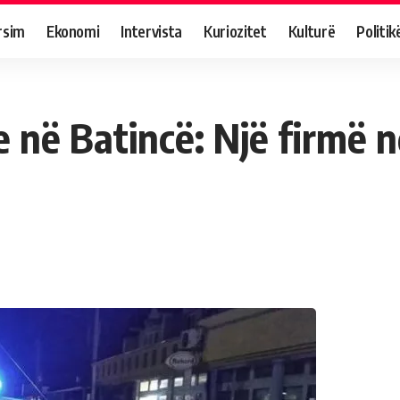
rsim
Ekonomi
Intervista
Kuriozitet
Kulturë
Politik
 në Batincë: Një firmë 