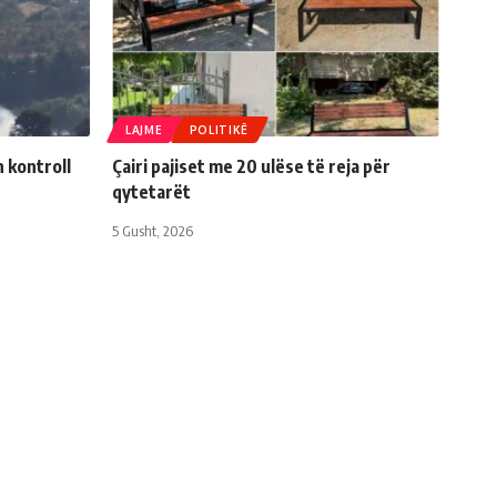
LAJME
POLITIKË
n kontroll
Çairi pajiset me 20 ulëse të reja për
qytetarët
5 Gusht, 2026