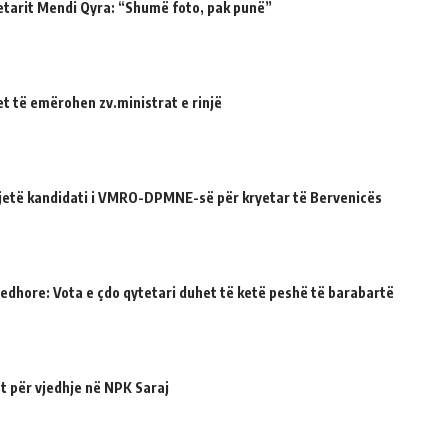
etarit Mendi Qyra: “Shumë foto, pak punë”
et të emërohen zv.ministrat e rinjë
ë jetë kandidati i VMRO-DPMNE-së për kryetar të Bervenicës
jedhore: Vota e çdo qytetari duhet të ketë peshë të barabartë
t për vjedhje në NPK Saraj