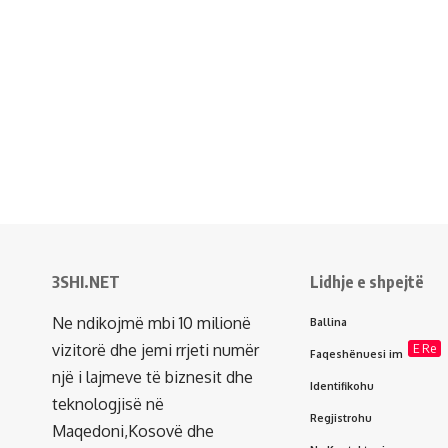
3SHI.NET
Lidhje e shpejtë
Ne ndikojmë mbi 10 milionë
Ballina
vizitorë dhe jemi rrjeti numër
E Re
Faqeshënuesi im
një i lajmeve të biznesit dhe
Identifikohu
teknologjisë në
Regjistrohu
Maqedoni,Kosovë dhe