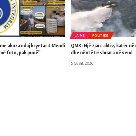
LAJME
POLITIKË
 me akuza ndaj kryetarit Mendi
QMK: Një zjarr aktiv, katër në
më foto, pak punë”
dhe nëntë të shuara në vend
5 Gusht, 2026