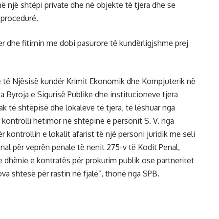
ë një shtëpi private dhe në objekte të tjera dhe se
 procedurë.
er dhe fitimin me dobi pasurore të kundërligjshme prej
ë të Njësisë kundër Krimit Ekonomik dhe Kompjuterik në
Byroja e Sigurisë Publike dhe institucioneve tjera
 të shtëpisë dhe lokaleve të tjera, të lëshuar nga
r kontrolli hetimor në shtëpinë e personit S. V. nga
 kontrollin e lokalit afarist të një personi juridik me seli
nal për veprën penale të nenit 275-v të Kodit Penal,
e dhënie e kontratës për prokurim publik ose partneritet
va shtesë për rastin në fjalë”, thonë nga SPB.