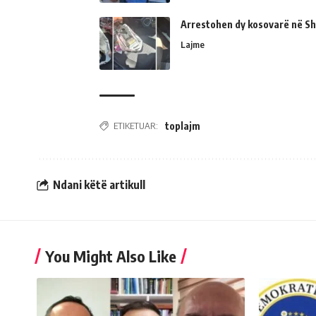
Arrestohen dy kosovarë në Shk
Lajme
ETIKETUAR:
toplajm
Ndani këtë artikull
You Might Also Like