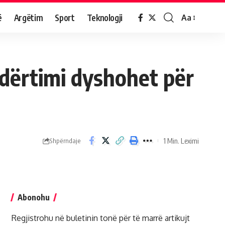
ë
Argëtim
Sport
Teknologji
Aa
ndërtimi dyshohet për
1 Min. Leximi
Shpërndaje
Abonohu
Regjistrohu në buletinin tonë për të marrë artikujt