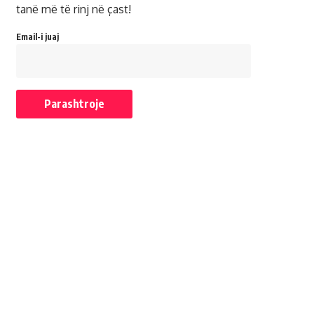
tanë më të rinj në çast!
Email-i juaj