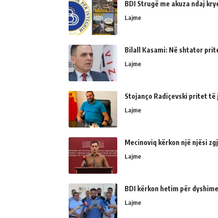
BDI Strugë me akuza ndaj kry
Lajme
Bilall Kasami: Në shtator prit
Lajme
Stojanço Radiçevski pritet t
Lajme
Mecinoviq kërkon një njësi zg
Lajme
BDI kërkon hetim për dyshime
Lajme