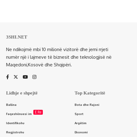
3SHI.NET
Ne ndikojmë mbi 10 milionë vizitorë dhe jemi rrjeti
numër një i lajmeve të biznesit dhe teknologjisë në
Maqedoni,Kosovë dhe Shqipëri.
Lidhje e shpejtë
Top Kategoritë
Ballina
Bota dhe Rajoni
E Re
Faqeshënuesi im
Sport
Identifikohu
Argëtim
Regjistrohu
Ekonomi