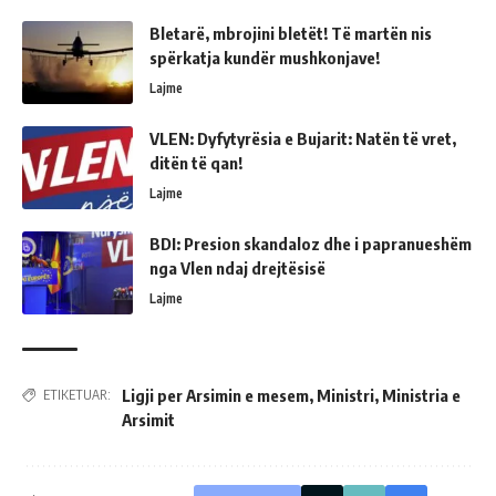
Bletarë, mbrojini bletët! Të martën nis
spërkatja kundër mushkonjave!
Lajme
VLEN: Dyfytyrësia e Bujarit: Natën të vret,
ditën të qan!
Lajme
BDI: Presion skandaloz dhe i papranueshëm
nga Vlen ndaj drejtësisë
Lajme
Ligji per Arsimin e mesem
,
Ministri
,
Ministria e
ETIKETUAR:
Arsimit