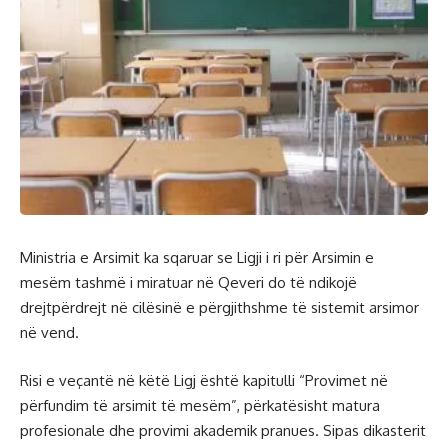
Ministria e Arsimit ka sqaruar se Ligji i ri për Arsimin e
mesëm tashmë i miratuar në Qeveri do të ndikojë
drejtpërdrejt në cilësinë e përgjithshme të sistemit arsimor
në vend.
Risi e veçantë në këtë Ligj është kapitulli “Provimet në
përfundim të arsimit të mesëm”, përkatësisht matura
profesionale dhe provimi akademik pranues. Sipas dikasterit