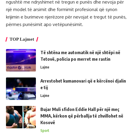
ngushtë me ndryshimet në tregun e punës dhe nevoja për
një model të arsimit dhe formimit profesional që synon
krijimin e burimeve njerëzore për nevojat e tregut të punës,
përmes punësimit apo vetëpunësimit.
TOP Lajmet
Të shtëna me automatik në një shtëpi në
Tetovë, policia po merret me rastin
Lajme
Arrestohet kumanovari që e kërcënoi djalin
e tij
Lajme
Bujar Muli sfidon Eddie Hall për një meç
MMA, kërkon që përballja të zhvillohet në
Kosovë
Sport