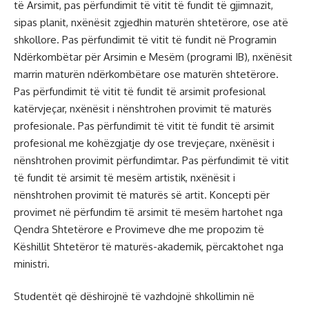
të Arsimit, pas përfundimit të vitit të fundit të gjimnazit,
sipas planit, nxënësit zgjedhin maturën shtetërore, ose atë
shkollore. Pas përfundimit të vitit të fundit në Programin
Ndërkombëtar për Arsimin e Mesëm (programi IB), nxënësit
marrin maturën ndërkombëtare ose maturën shtetërore.
Pas përfundimit të vitit të fundit të arsimit profesional
katërvjeçar, nxënësit i nënshtrohen provimit të maturës
profesionale. Pas përfundimit të vitit të fundit të arsimit
profesional me kohëzgjatje dy ose trevjeçare, nxënësit i
nënshtrohen provimit përfundimtar. Pas përfundimit të vitit
të fundit të arsimit të mesëm artistik, nxënësit i
nënshtrohen provimit të maturës së artit. Koncepti për
provimet në përfundim të arsimit të mesëm hartohet nga
Qendra Shtetërore e Provimeve dhe me propozim të
Këshillit Shtetëror të maturës-akademik, përcaktohet nga
ministri.
Studentët që dëshirojnë të vazhdojnë shkollimin në