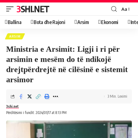
3SHI.NET
Aa
Ballina
Bota dhe Rajoni
Arsim
Ekonomi
Int
ARSIM
Ministria e Arsimit: Ligji i ri për
arsimin e mesëm do të ndikojë
drejtpërdrejtë në cilësinë e sistemit
arsimor
3 Min. Leximi
3shi.net
Përditësimi i fundit: 2024/01/17 at 8:13 PM