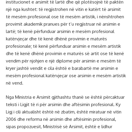
institucionet e arsimit të lartë dhe që plotësojnë të paktën
një nga kushtet: të regjistrohen në vitin e katërt të arsimit
të mesëm profesional ose të mesëm artistik, i nënshtrohen
provimit akademik pranues për t’u regjistruar në arsimin e
lartë; të kenë përfunduar arsimin e mesëm profesional
katërvjeçar dhe të kenë dhënë provimin e maturës
profesionale; të kenë përfunduar arsimin e mesëm artistik
dhe të kenë dhënë provimin e maturës së artit ose të kenë
vendim për njohjen e një diplome për arsimin e mesëm të
kryer jashtë vendit e cila është e barabartë me arsimin e
mesëm profesional katërvjeçar ose arsimin e mesëm artistik
në vend.
Nga Ministria e Arsimit gjithashtu thanë se është përcaktuar
teksti i Ligjit të ri për arsimin dhe aftësimin profesional. Ky
Ligj i cili aktualisht është në zbatim, është miratuar në vitin
2006 dhe reforma në arsimin dhe aftësimin profesional,
sipas propozuesit, Ministrisë së Arsimit, është e lidhur