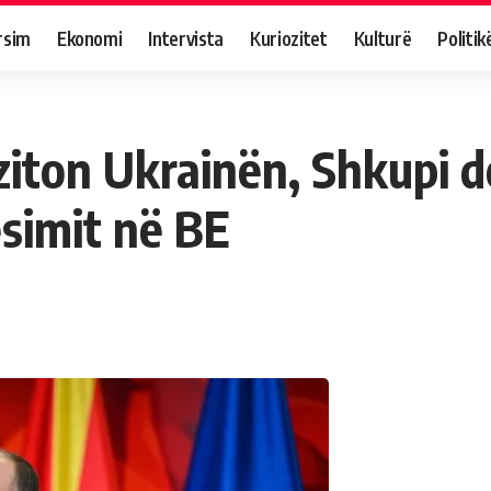
rsim
Ekonomi
Intervista
Kuriozitet
Kulturë
Politik
iziton Ukrainën, Shkupi 
ësimit në BE