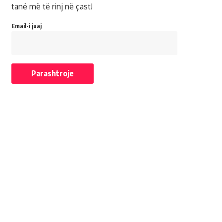
tanë më të rinj në çast!
Email-i juaj