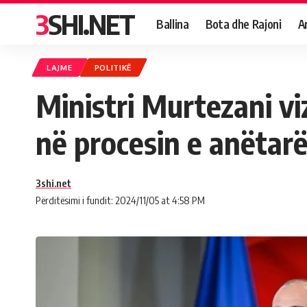
3SHI.NET
Ballina
Bota dhe Rajoni
A
LAJME
POLITIKË
Ministri Murtezani v
në procesin e anëtar
3shi.net
Përditësimi i fundit: 2024/11/05 at 4:58 PM