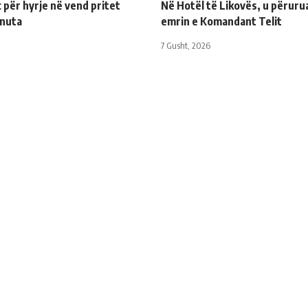
për hyrje në vend pritet
Në Hotël të Likovës, u përuru
inuta
emrin e Komandant Telit
7 Gusht, 2026