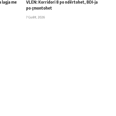
a lagja me
VLEN: Korridori 8 po ndërtohet, BDI-ja
po çmontohet
7 Gusht, 2026