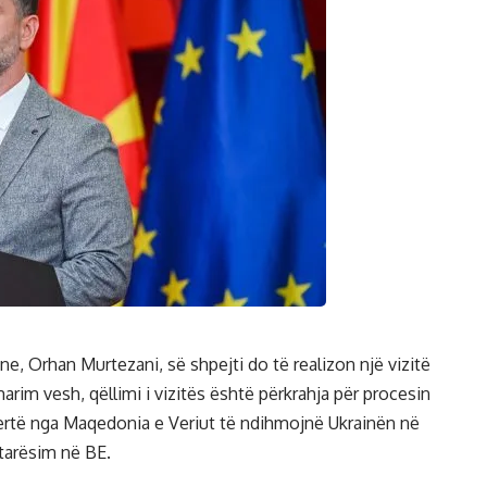
ne, Orhan Murtezani, së shpejti do të realizon një vizitë
arim vesh, qëllimi i vizitës është përkrahja për procesin
pertë nga Maqedonia e Veriut të ndihmojnë Ukrainën në
tarësim në BE.