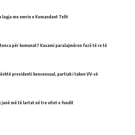
ua lagja me emrin e Komandant Telit
tenca për komunat? Kasami paralajmëron fazë të re të
 është presidenti konsensual, partiak i takon VV-së
janë më të lartat në tre vitet e fundit