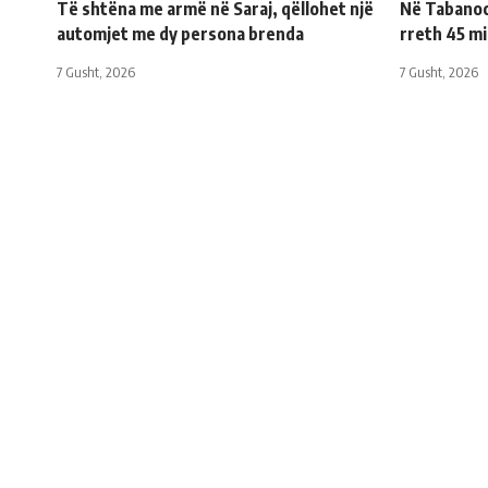
Të shtëna me armë në Saraj, qëllohet një
Në Tabanoc 
automjet me dy persona brenda
rreth 45 m
7 Gusht, 2026
7 Gusht, 2026