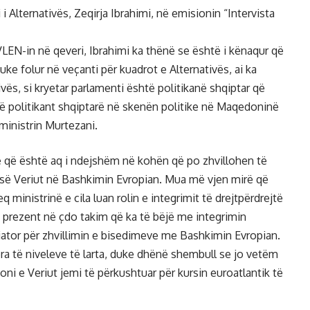
 Alternativës, Zeqirja Ibrahimi, në emisionin “Intervista
LEN-in në qeveri, Ibrahimi ka thënë se është i kënaqur që
duke folur në veçanti për kuadrot e Alternativës, ai ka
tivës, si kryetar parlamenti është politikanë shqiptar që
hë politikant shqiptarë në skenën politike në Maqedoninë
ministrin Murtezani.
 që është aq i ndejshëm në kohën që po zhvillohen të
ë së Veriut në Bashkimin Evropian. Mua më vjen mirë që
 ministrinë e cila luan rolin e integrimit të drejtpërdrejtë
 prezent në çdo takim që ka të bëjë me integrimin
iator për zhvillimin e bisedimeve me Bashkimin Evropian.
a të niveleve të larta, duke dhënë shembull se jo vetëm
oni e Veriut jemi të përkushtuar për kursin euroatlantik të