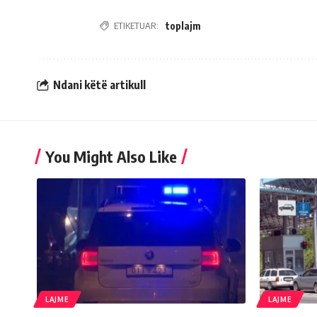
ETIKETUAR:
toplajm
Ndani këtë artikull
You Might Also Like
LAJME
LAJME