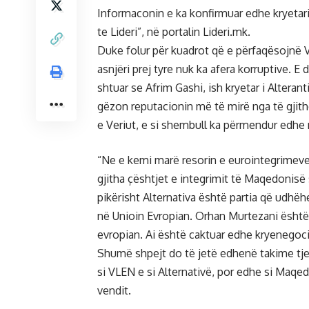
Informaconin e ka konfirmuar edhe kryetari i
te Lideri”, në portalin Lideri.mk.
Duke folur për kuadrot që e përfaqësojnë V
asnjëri prej tyre nuk ka afera korruptive. E 
shtuar se Afrim Gashi, ish kryetar i Alteran
gëzon reputacionin më të mirë nga të gjit
e Veriut, e si shembull ka përmendur edhe 
“Ne e kemi marë resorin e eurointegrimeve
gjitha çështjet e integrimit të Maqedonis
pikërisht Alternativa është partia që udhëheq
në Unioin Evropian. Orhan Murtezani është
evropian. Ai është caktuar edhe kryenegoc
Shumë shpejt do të jetë edhenë takime tjer
si VLEN e si Alternativë, por edhe si Maqed
vendit.