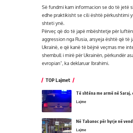
Së fundmi kam informacion se do të jetë s
edhe praktikisht se cili është përkushtimi
shteti ynë.
Përveç që do të japë mbështetje për luftën 
aggression nga Rusia, arsyeja është që të
Ukrainë, e që kanë të bëjnë veçmas me int
shembull i mirë për Ukrainën, përkundër asa
evropian”, ka deklaruar Ibrahimi.
TOP Lajmet
Të shtëna me armë në Saraj, 
Lajme
Në Tabanoc për hyrje në vend
Lajme