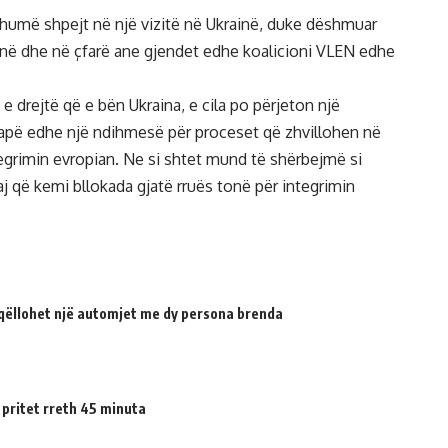
humë shpejt në një vizitë në Ukrainë, duke dëshmuar
 ynë dhe në çfarë ane gjendet edhe koalicioni VLEN edhe
e drejtë që e bën Ukraina, e cila po përjeton një
 japë edhe një ndihmesë për proceset që zhvillohen në
egrimin evropian. Ne si shtet mund të shërbejmë si
j që kemi bllokada gjatë rruës tonë për integrimin
qëllohet një automjet me dy persona brenda
 pritet rreth 45 minuta