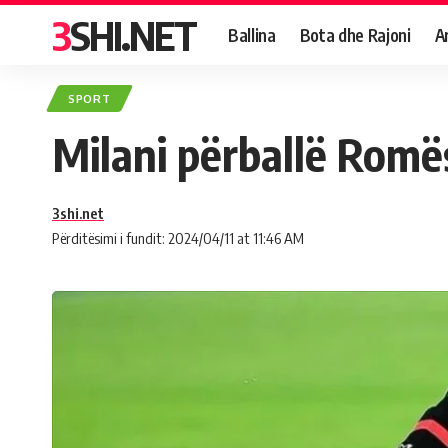
3SHI.NET
Ballina
Bota dhe Rajoni
A
SPORT
Milani përballë Romë
3shi.net
Përditësimi i fundit: 2024/04/11 at 11:46 AM