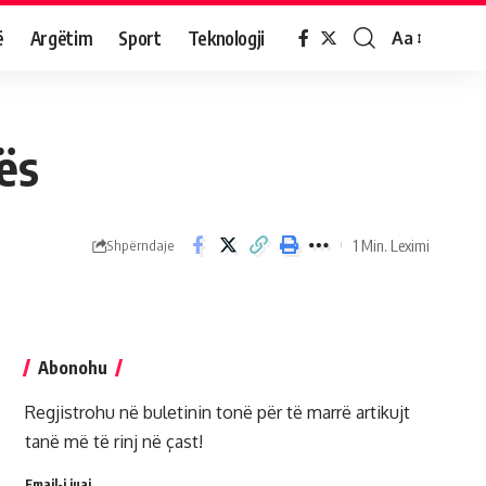
ë
Argëtim
Sport
Teknologji
Aa
ës
1 Min. Leximi
Shpërndaje
Abonohu
Regjistrohu në buletinin tonë për të marrë artikujt
tanë më të rinj në çast!
Email-i juaj