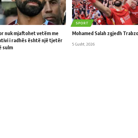
SPORT
r nuk mjaftohet vetëm me
Mohamed Salah zgjedh Trabz
ktivi i radhës është një tjetër
5 Gusht, 2026
në sulm