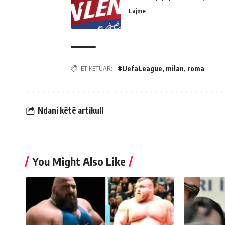
Lajme
ETIKETUAR:
#UefaLeague
,
milan
,
roma
Ndani këtë artikull
You Might Also Like