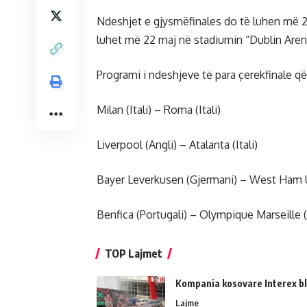
Ndeshjet e gjysmëfinales do të luhen më 2 
luhet më 22 maj në stadiumin “Dublin Arena
Programi i ndeshjeve të para çerekfinale që
Milan (Itali) – Roma (Itali)
Liverpool (Angli) – Atalanta (Itali)
Bayer Leverkusen (Gjermani) – West Ham U
Benfica (Portugali) – Olympique Marseille 
TOP Lajmet
Kompania kosovare Interex bl
Lajme