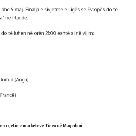
dhe 9 maj. Finalja e sivjetme e Ligës së Evropës do të
” në Irlandë.
 do të luhen në orën 21:00 është si në vijim:
nited (Angli)
(Francë)
en rrjetin e marketeve Tinex në Maqedoni