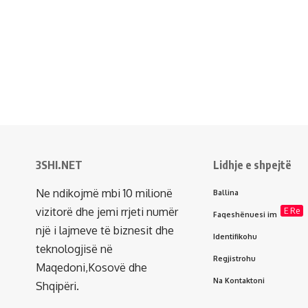
3SHI.NET
Lidhje e shpejtë
Ne ndikojmë mbi 10 milionë
Ballina
vizitorë dhe jemi rrjeti numër
E Re
Faqeshënuesi im
një i lajmeve të biznesit dhe
Identifikohu
teknologjisë në
Regjistrohu
Maqedoni,Kosovë dhe
Na Kontaktoni
Shqipëri.