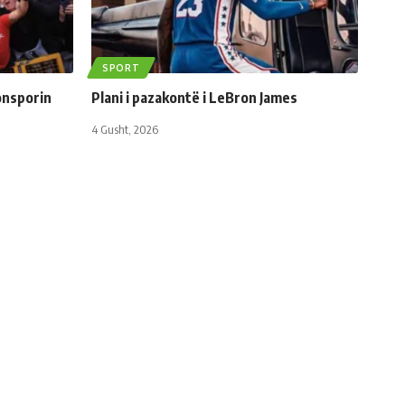
SPORT
onsporin
Plani i pazakontë i LeBron James
4 Gusht, 2026