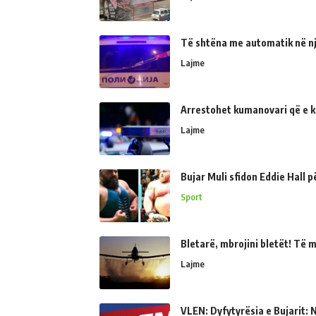
Të shtëna me automatik në një
Lajme
Arrestohet kumanovari që e kër
Lajme
Bujar Muli sfidon Eddie Hall 
Sport
Bletarë, mbrojini bletët! Të 
Lajme
VLEN: Dyfytyrësia e Bujarit: N