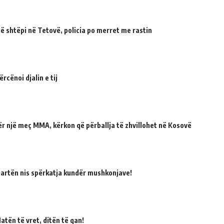
 shtëpi në Tetovë, policia po merret me rastin
cënoi djalin e tij
për një meç MMA, kërkon që përballja të zhvillohet në Kosovë
martën nis spërkatja kundër mushkonjave!
atën të vret, ditën të qan!