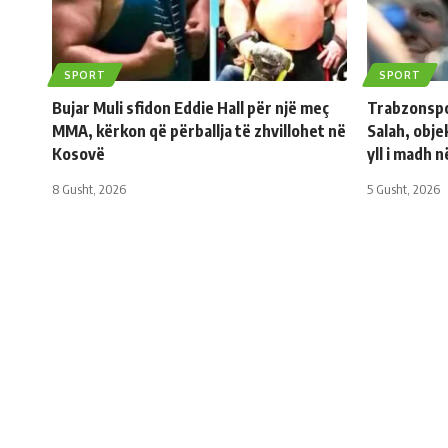
SPORT
SPORT
Bujar Muli sfidon Eddie Hall për një meç
Trabzonspo
MMA, kërkon që përballja të zhvillohet në
Salah, obje
Kosovë
yll i madh 
8 Gusht, 2026
5 Gusht, 2026