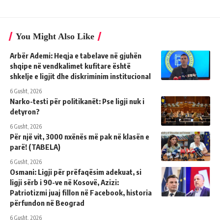
You Might Also Like
Arbër Ademi: Heqja e tabelave në gjuhën
shqipe në vendkalimet kufitare është
shkelje e ligjit dhe diskriminim institucional
6 Gusht, 2026
Narko-testi për politikanët: Pse ligji nuk i
detyron?
6 Gusht, 2026
Për një vit, 3000 nxënës më pak në klasën e
parë! (TABELA)
6 Gusht, 2026
Osmani: Ligji për prëfaqësim adekuat, si
ligji sërb i 90-ve në Kosovë, Azizi:
Patriotizmi juaj fillon në Facebook, historia
përfundon në Beograd
6 Gusht, 2026