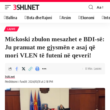
3SHI.NET
Aa
Ballina
Bota dhe Rajoni
Arsim
Ekonomi
Int
LAJME
Mickoski zbulon mesazhet e BDI-së:
Ju pranuat me gjysmën e asaj që
mori VLEN të futeni në qeveri!
0 Min. Leximi
3shi.net
Përditësimi i fundit: 2024/10/31 at 2:18 PM