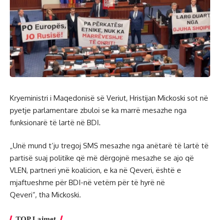
Kryeministri i Maqedonisë së Veriut, Hristijan Mickoski sot në
pyetje parlamentare zbuloi se ka marrë mesazhe nga
funksionarë të lartë në BDI.
„Unë mund t’ju tregoj SMS mesazhe nga anëtarë të lartë të
partisë suaj politike që më dërgojnë mesazhe se ajo që
VLEN, partneri ynë koalicion, e ka në Qeveri, është e
mjaftueshme për BDI-në vetëm për të hyrë në
Qeveri“, tha Mickoski.
TOP Lajmet