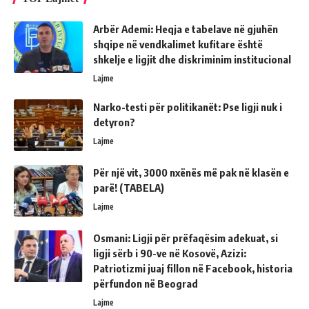
Arbër Ademi: Heqja e tabelave në gjuhën
shqipe në vendkalimet kufitare është
shkelje e ligjit dhe diskriminim institucional
Lajme
Narko-testi për politikanët: Pse ligji nuk i
detyron?
Lajme
Për një vit, 3000 nxënës më pak në klasën e
parë! (TABELA)
Lajme
Osmani: Ligji për prëfaqësim adekuat, si
ligji sërb i 90-ve në Kosovë, Azizi:
Patriotizmi juaj fillon në Facebook, historia
përfundon në Beograd
Lajme