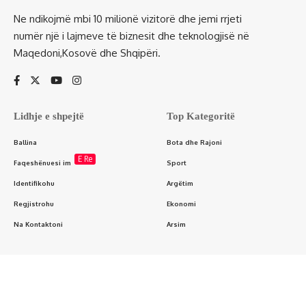
Ne ndikojmë mbi 10 milionë vizitorë dhe jemi rrjeti
numër një i lajmeve të biznesit dhe teknologjisë në
Maqedoni,Kosovë dhe Shqipëri.
Lidhje e shpejtë
Top Kategoritë
Ballina
Bota dhe Rajoni
E Re
Faqeshënuesi im
Sport
Identifikohu
Argëtim
Regjistrohu
Ekonomi
Na Kontaktoni
Arsim