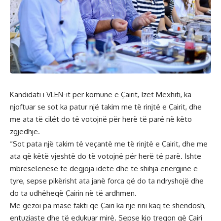
Kandidati i VLEN-it për komunë e Çairit, Izet Mexhiti, ka
njoftuar se sot ka patur një takim me të rinjtë e Çairit, dhe
me ata të cilët do të votojnë për herë të parë në këto
zgjedhje.
“Sot pata një takim të veçantë me të rinjtë e Çairit, dhe me
ata që këtë vjeshtë do të votojnë për herë të parë. Ishte
mbresëlënëse të dëgjoja idetë dhe të shihja energjinë e
tyre, sepse pikërisht ata janë forca që do ta ndryshojë dhe
do ta udhëheqë Çairin në të ardhmen.
Më gëzoi pa masë fakti që Çairi ka një rini kaq të shëndosh,
entuziaste dhe të edukuar mirë. Sepse kjo tregon që Çairi