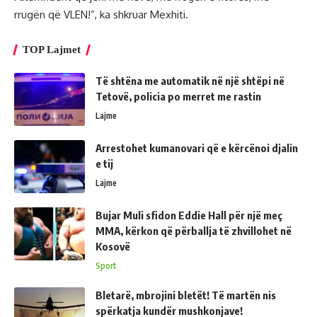
rrugën që VLEN!”, ka shkruar Mexhiti.
TOP Lajmet
Të shtëna me automatik në një shtëpi në
Tetovë, policia po merret me rastin
Lajme
Arrestohet kumanovari që e kërcënoi djalin
e tij
Lajme
Bujar Muli sfidon Eddie Hall për një meç
MMA, kërkon që përballja të zhvillohet në
Kosovë
Sport
Bletarë, mbrojini bletët! Të martën nis
spërkatja kundër mushkonjave!