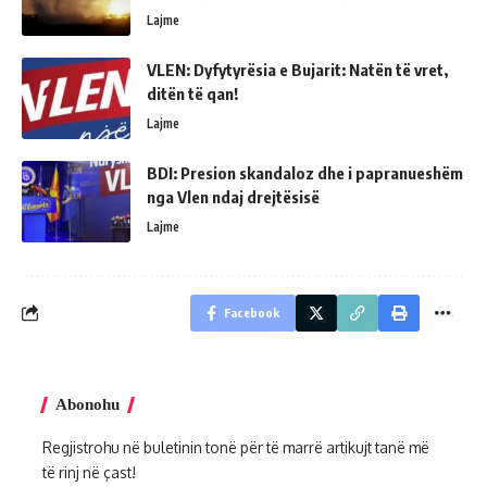
Lajme
VLEN: Dyfytyrësia e Bujarit: Natën të vret,
ditën të qan!
Lajme
BDI: Presion skandaloz dhe i papranueshëm
nga Vlen ndaj drejtësisë
Lajme
Facebook
Abonohu
Regjistrohu në buletinin tonë për të marrë artikujt tanë më
të rinj në çast!