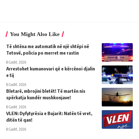
You Might Also Like
Të shtëna me automatik në një shtëpi në
Tetovë, policia po merret me rastin
8 Gusht, 2026
Arrestohet kumanovari që e kërcënoi djalin
e tij
8 Gusht, 2026
Bletarë, mbrojini bletët! Të martën nis
spërkatja kundër mushkonjave!
8 Gusht, 2026
VLEN: Dyfytyrësia e Bujarit: Natën të vret,
ditën të qan!
8 Gusht, 2026