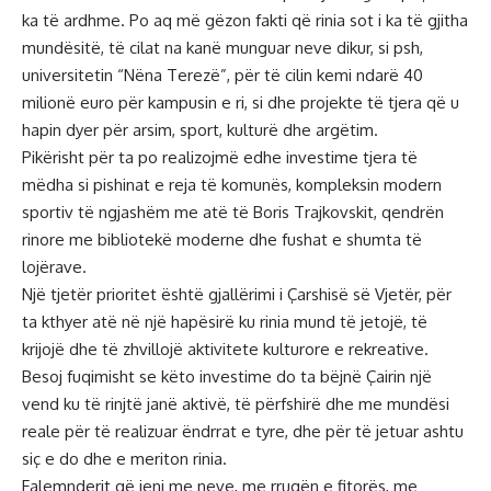
ka të ardhme. Po aq më gëzon fakti që rinia sot i ka të gjitha
mundësitë, të cilat na kanë munguar neve dikur, si psh,
universitetin “Nëna Terezë”, për të cilin kemi ndarë 40
milionë euro për kampusin e ri, si dhe projekte të tjera që u
hapin dyer për arsim, sport, kulturë dhe argëtim.
Pikërisht për ta po realizojmë edhe investime tjera të
mëdha si pishinat e reja të komunës, kompleksin modern
sportiv të ngjashëm me atë të Boris Trajkovskit, qendrën
rinore me bibliotekë moderne dhe fushat e shumta të
lojërave.
Një tjetër prioritet është gjallërimi i Çarshisë së Vjetër, për
ta kthyer atë në një hapësirë ku rinia mund të jetojë, të
krijojë dhe të zhvillojë aktivitete kulturore e rekreative.
Besoj fuqimisht se këto investime do ta bëjnë Çairin një
vend ku të rinjtë janë aktivë, të përfshirë dhe me mundësi
reale për të realizuar ëndrrat e tyre, dhe për të jetuar ashtu
siç e do dhe e meriton rinia.
Falemnderit që jeni me neve, me rrugën e fitorës, me