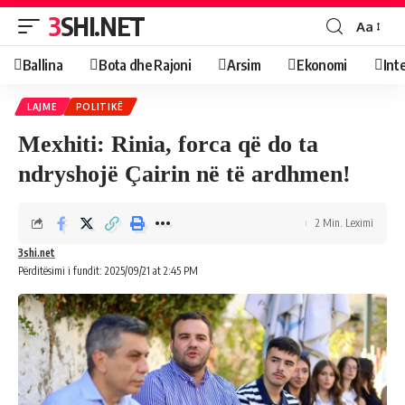
3SHI.NET
Aa
Ballina
Bota dhe Rajoni
Arsim
Ekonomi
Int
LAJME
POLITIKË
Mexhiti: Rinia, forca që do ta
ndryshojë Çairin në të ardhmen!
2 Min. Leximi
3shi.net
Përditësimi i fundit: 2025/09/21 at 2:45 PM