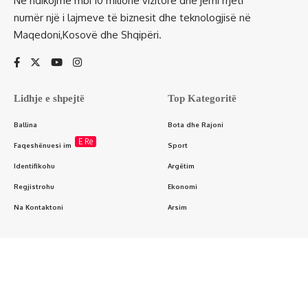
Ne ndikojmë mbi 10 milionë vizitorë dhe jemi rrjeti
numër një i lajmeve të biznesit dhe teknologjisë në
Maqedoni,Kosovë dhe Shqipëri.
Lidhje e shpejtë
Top Kategoritë
Ballina
Bota dhe Rajoni
E Re
Faqeshënuesi im
Sport
Identifikohu
Argëtim
Regjistrohu
Ekonomi
Na Kontaktoni
Arsim