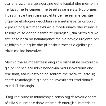
ata janë vizionarë që sigurojnë edhe kapital dhe mentorim
në fazat më të cenueshme të jetës së një start-up biznesi.
Investimet e tyre nxisin projekte që merren me çështje
urgjente ekologjike-reduktimin e emetimeve të karbonit,
kujdesin ndaj ujit, menaxhimin e mbeturinave dhe krijimin e
zgjidhjeve të qëndrueshme të energjisë”, tha Mexhiti duke
shtuar se bota po ballafaqohet me një nevojë urgjente për
zgjidhjen ekologjike dhe pikërisht bizneset e gjelbra po
rriten me ide inovative.
Mexhiti tha se mbështesin engjujt e biznesit në sektorët e
gjelbër sepse ato lidhin hendekun midis inovacionit dhe
realizimit, ata investojnë në sektorë me rrezik të lartë siç
është teknologjia e gjelbër, që investitorët tradicionalë
mund t’i shmangin.
“Engjujt e biznesit mundësojnë teknologjitë revolucionare,
të tilla si burimet e rinovueshme të energjisë, materialet