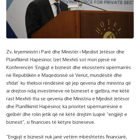
Zv. kryeministri i Parë dhe Ministër i Mjedisit Jetësor dhe
Planifikimit Hapësinor, Izet Mexhiti sot mori pjesë në
Konferencën ‘Engjujt e biznesit dhe ekosistemi sipërmarrës
në Republikën e Maqedonisë së Veriut, mundësitë dhe
sfidat’ ku theksoi rëndësinë që jep qeveria dhe ministria që
ai drejton ndaj investimeve në bizneset e gjelbra, me këtë
rast Mexhiti tha se qeveria dhe Ministria e Mjedisit Jetësor
dhe Planifikimit Hapësinor, ka prioritet sipërmarrësinë e
gjelbër dhe rolin јetik që në këtë drejtim luajnë “engjëjt e
biznesit”, si financues të këtyre bizneseve.
“Engjujt e biznesit nuk janë vetëm mbështetës financiarë,