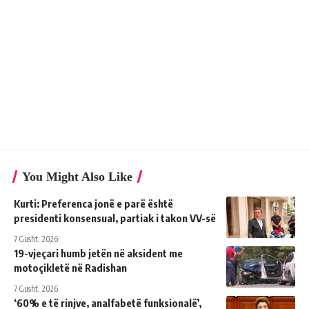
You Might Also Like
Kurti: Preferenca jonë e parë është
presidenti konsensual, partiak i takon VV-së
7 Gusht, 2026
19-vjeçari humb jetën në aksident me
motoçikletë në Radishan
7 Gusht, 2026
‘60% e të rinjve, analfabetë funksionalë’,