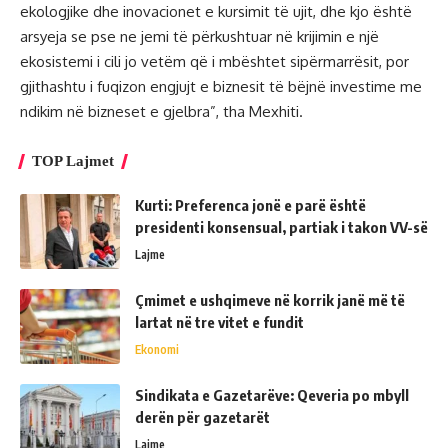
ekologjike dhe inovacionet e kursimit të ujit, dhe kjo është
arsyeja se pse ne jemi të përkushtuar në krijimin e një
ekosistemi i cili jo vetëm që i mbështet sipërmarrësit, por
gjithashtu i fuqizon engjujt e biznesit të bëjnë investime me
ndikim në bizneset e gjelbra”, tha Mexhiti.
TOP Lajmet
Kurti: Preferenca jonë e parë është
presidenti konsensual, partiak i takon VV-së
Lajme
Çmimet e ushqimeve në korrik janë më të
lartat në tre vitet e fundit
Ekonomi
Sindikata e Gazetarëve: Qeveria po mbyll
derën për gazetarët
Lajme