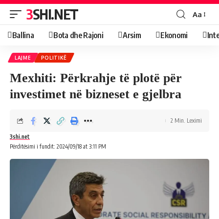
3SHI.NET
Aa
Ballina
Bota dhe Rajoni
Arsim
Ekonomi
Int
LAJME
POLITIKË
Mexhiti: Përkrahje të plotë për
investimet në bizneset e gjelbra
2 Min. Leximi
3shi.net
Përditësimi i fundit: 2024/09/18 at 3:11 PM