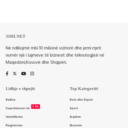
3SHI.NET
Ne ndikojmë mbi 10 milionë vizitorë dhe jemi rrjeti
numër një i lajmeve të biznesit dhe teknologjisë në
Maqedoni,Kosovë dhe Shqipëri.
Lidhje e shpejtë
Top Kategoritë
Ballina
Bota dhe Rajoni
E Re
Faqeshënuesi im
Sport
Identifikohu
Argëtim
Regjistrohu
Ekonomi