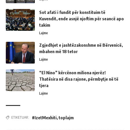
Sot afati i fundit për konstituim të
Kuvendit, ende asnjë njoftim për seancë apo
takim
Lajme
Zgjedhjet e jashtëzakonshme në Bërvenicë,
mbahen më 18 tetor
Lajme
“El Nino” kërcënon miliona njerëz!
Thatësira në disa rajone, përmbytje në të
tjera
Lajme
#IzetMexhiti
,
toplajm
ETIKETUAR: