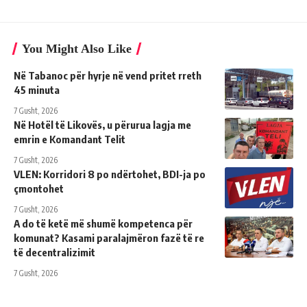
You Might Also Like
Në Tabanoc për hyrje në vend pritet rreth
45 minuta
7 Gusht, 2026
Në Hotël të Likovës, u përurua lagja me
emrin e Komandant Telit
7 Gusht, 2026
VLEN: Korridori 8 po ndërtohet, BDI-ja po
çmontohet
7 Gusht, 2026
A do të ketë më shumë kompetenca për
komunat? Kasami paralajmëron fazë të re
të decentralizimit
7 Gusht, 2026