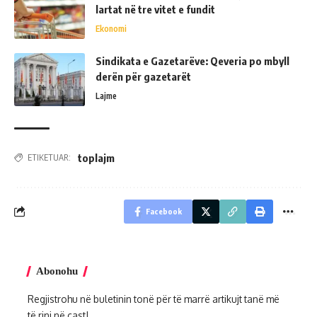
lartat në tre vitet e fundit
Ekonomi
Sindikata e Gazetarëve: Qeveria po mbyll
derën për gazetarët
Lajme
toplajm
ETIKETUAR:
Facebook
Abonohu
Regjistrohu në buletinin tonë për të marrë artikujt tanë më
të rinj në çast!