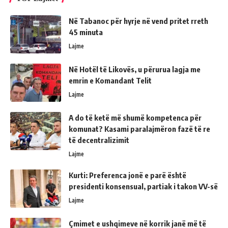
Në Tabanoc për hyrje në vend pritet rreth
45 minuta
Lajme
Në Hotël të Likovës, u përurua lagja me
emrin e Komandant Telit
Lajme
A do të ketë më shumë kompetenca për
komunat? Kasami paralajmëron fazë të re
të decentralizimit
Lajme
Kurti: Preferenca jonë e parë është
presidenti konsensual, partiak i takon VV-së
Lajme
Çmimet e ushqimeve në korrik janë më të