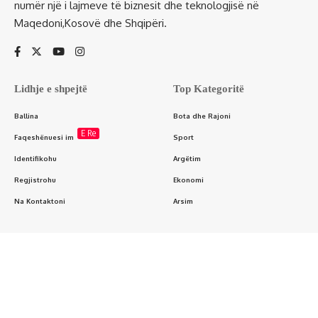
numër një i lajmeve të biznesit dhe teknologjisë në
Maqedoni,Kosovë dhe Shqipëri.
Lidhje e shpejtë
Top Kategoritë
Ballina
Bota dhe Rajoni
E Re
Faqeshënuesi im
Sport
Identifikohu
Argëtim
Regjistrohu
Ekonomi
Na Kontaktoni
Arsim