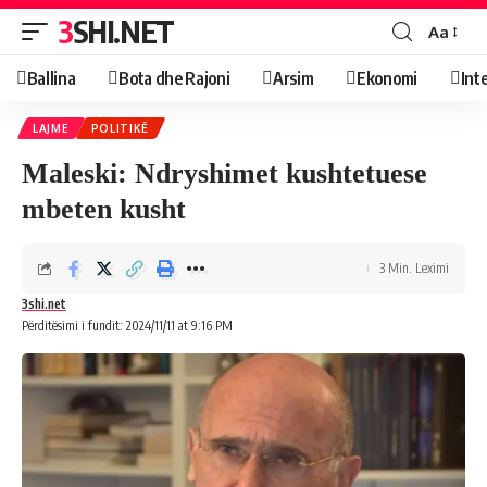
3SHI.NET
Aa
Ballina
Bota dhe Rajoni
Arsim
Ekonomi
Int
LAJME
POLITIKË
Maleski: Ndryshimet kushtetuese
mbeten kusht
3 Min. Leximi
3shi.net
Përditësimi i fundit: 2024/11/11 at 9:16 PM