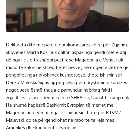
Deklarata ditë më parë e eurokomesares së re për Zgjerim,
sllovenes Marta Kos, nuk dallon aspak nga qëndrimet e atij
që nga i cili e trashëgoi postin, se Maqedonia e Veriut nuk
mund të kalon në shteg tjetër përveç në rrugën e vetme që
pengohet nga ndryshimet kushtetuese, thotë ish-ministri,
Denko Maleski. Sipas tij, përpjekja për ndryshimin e kornizës
negociuese është thuaja e pamundur, ndërkaq fakti i
zgjedhjes së presidentit të ri të SHBA-së, Donald Tramp nuk
i le shumë hapësirë Bashkimit Evropian të merret me
Maqedoninë e Veriut, ngase Unioni, siç thotë për RTVM2
Malevski, do të përqendrohet në raporte te reja mes
Amerikës dhe kontinentit evropian.