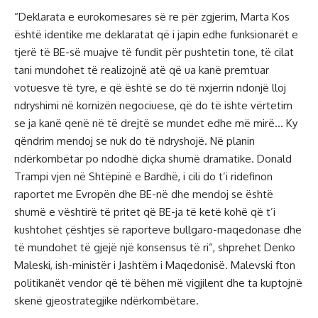
“Deklarata e eurokomesares së re për zgjerim, Marta Kos
është identike me deklaratat që i japin edhe funksionarët e
tjerë të BE-së muajve të fundit për pushtetin tone, të cilat
tani mundohet të realizojnë atë që ua kanë premtuar
votuesve të tyre, e që është se do të nxjerrin ndonjë lloj
ndryshimi në kornizën negociuese, që do të ishte vërtetim
se ja kanë qenë në të drejtë se mundet edhe më mirë… Ky
qëndrim mendoj se nuk do të ndryshojë. Në planin
ndërkombëtar po ndodhë diçka shumë dramatike. Donald
Trampi vjen në Shtëpinë e Bardhë, i cili do t’i ridefinon
raportet me Evropën dhe BE-në dhe mendoj se është
shumë e vështirë të pritet që BE-ja të ketë kohë që t’i
kushtohet çështjes së raporteve bullgaro-maqedonase dhe
të mundohet të gjejë një konsensus të ri”, shprehet Denko
Maleski, ish-ministër i Jashtëm i Maqedonisë. Malevski fton
politikanët vendor që të bëhen më vigjilent dhe ta kuptojnë
skenë gjeostrategjike ndërkombëtare.