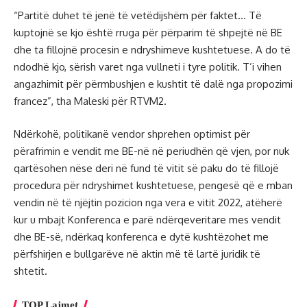
“Partitë duhet të jenë të vetëdijshëm për faktet… Të
kuptojnë se kjo është rruga për përparim të shpejtë në BE
dhe ta fillojnë procesin e ndryshimeve kushtetuese. A do të
ndodhë kjo, sërish varet nga vullneti i tyre politik. T’i vihen
angazhimit për përmbushjen e kushtit të dalë nga propozimi
francez”, tha Maleski për RTVM2.
Ndërkohë, politikanë vendor shprehen optimist për
përafrimin e vendit me BE-në në periudhën që vjen, por nuk
qartësohen nëse deri në fund të vitit së paku do të fillojë
procedura për ndryshimet kushtetuese, pengesë që e mban
vendin në të njëjtin pozicion nga vera e vitit 2022, atëherë
kur u mbajt Konferenca e parë ndërqeveritare mes vendit
dhe BE-së, ndërkaq konferenca e dytë kushtëzohet me
përfshirjen e bullgarëve në aktin më të lartë juridik të
shtetit.
TOP Lajmet