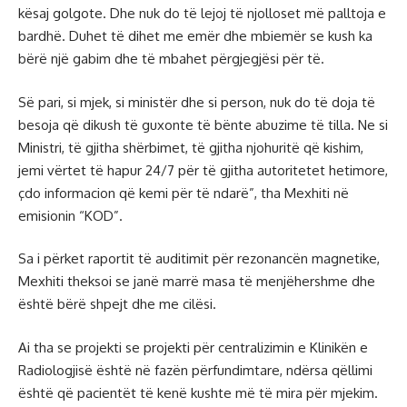
kësaj golgote. Dhe nuk do të lejoj të njolloset më palltoja e
bardhë. Duhet të dihet me emër dhe mbiemër se kush ka
bërë një gabim dhe të mbahet përgjegjësi për të.
Së pari, si mjek, si ministër dhe si person, nuk do të doja të
besoja që dikush të guxonte të bënte abuzime të tilla. Ne si
Ministri, të gjitha shërbimet, të gjitha njohuritë që kishim,
jemi vërtet të hapur 24/7 për të gjitha autoritetet hetimore,
çdo informacion që kemi për të ndarë”, tha Mexhiti në
emisionin “KOD”.
Sa i përket raportit të auditimit për rezonancën magnetike,
Mexhiti theksoi se janë marrë masa të menjëhershme dhe
është bërë shpejt dhe me cilësi.
Ai tha se projekti se projekti për centralizimin e Klinikën e
Radiologjisë është në fazën përfundimtare, ndërsa qëllimi
është që pacientët të kenë kushte më të mira për mjekim.