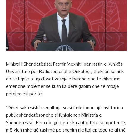
Ministri i Shëndetësisë, Fatmir Mexhiti, për rastin e Klinikës
Universitare për Radioterapi dhe Onkologji, thekson se nuk
do të lejojë të njolloset veshja e bardhë dhe të dihet me
emër dhe mbiemër se kush ka bërë gabim dhe të mbajë
përgjegjësi për të.
“Dihet saktësisht rregullorja se si funksionon një institucion
publik shëndetësor dhe si funksionon Ministria e
Shëndetësisë. Për çdo gjë tjetër ka autoritete kompetente,
më vjen mirë që tashmë po shohim një lloj epilogu të gjithë