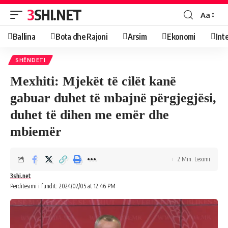
3SHI.NET
Aa
Ballina
Bota dhe Rajoni
Arsim
Ekonomi
Int
SHËNDETI
Mexhiti: Mjekët të cilët kanë
gabuar duhet të mbajnë përgjegjësi,
duhet të dihen me emër dhe
mbiemër
2 Min. Leximi
3shi.net
Përditësimi i fundit: 2024/02/05 at 12:46 PM