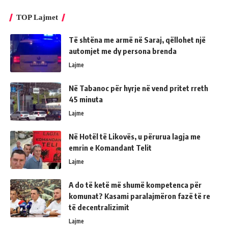
TOP Lajmet
Të shtëna me armë në Saraj, qëllohet një
automjet me dy persona brenda
Lajme
Në Tabanoc për hyrje në vend pritet rreth
45 minuta
Lajme
Në Hotël të Likovës, u përurua lagja me
emrin e Komandant Telit
Lajme
A do të ketë më shumë kompetenca për
komunat? Kasami paralajmëron fazë të re
të decentralizimit
Lajme