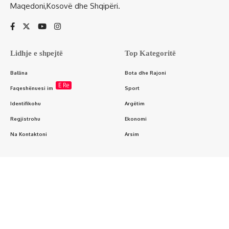
Maqedoni,Kosovë dhe Shqipëri.
Lidhje e shpejtë
Top Kategoritë
Ballina
Bota dhe Rajoni
E Re
Faqeshënuesi im
Sport
Identifikohu
Argëtim
Regjistrohu
Ekonomi
Na Kontaktoni
Arsim