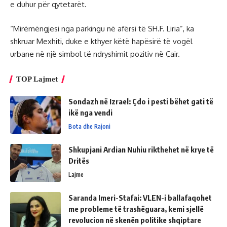
e duhur për qytetarët.
“Mirëmëngjesi nga parkingu në afërsi të SH.F. Liria”, ka
shkruar Mexhiti, duke e kthyer këtë hapësirë të vogël
urbane në një simbol të ndryshimit pozitiv në Çair.
TOP Lajmet
Sondazh në Izrael: Çdo i pesti bëhet gati të
ikë nga vendi
Bota dhe Rajoni
Shkupjani Ardian Nuhiu rikthehet në krye të
Dritës
Lajme
Saranda Imeri-Stafai: VLEN-i ballafaqohet
me probleme të trashëguara, kemi sjellë
revolucion në skenën politike shqiptare