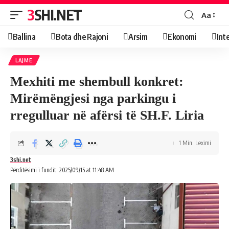
3SHI.NET
Aa
Ballina
Bota dhe Rajoni
Arsim
Ekonomi
Int
LAJME
Mexhiti me shembull konkret:
Mirëmëngjesi nga parkingu i
rregulluar në afërsi të SH.F. Liria
1 Min. Leximi
3shi.net
Përditësimi i fundit: 2025/09/15 at 11:48 AM