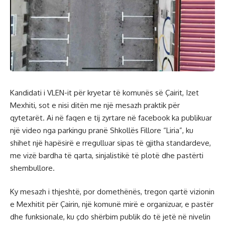
Kandidati i VLEN-it për kryetar të komunës së Çairit, Izet
Mexhiti, sot e nisi ditën me një mesazh praktik për
qytetarët. Ai në faqen e tij zyrtare në facebook ka publikuar
një video nga parkingu pranë Shkollës Fillore “Liria”, ku
shihet një hapësirë e rregulluar sipas të gjitha standardeve,
me vizë bardha të qarta, sinjalistikë të plotë dhe pastërti
shembullore.
Ky mesazh i thjeshtë, por domethënës, tregon qartë vizionin
e Mexhitit për Çairin, një komunë mirë e organizuar, e pastër
dhe funksionale, ku çdo shërbim publik do të jetë në nivelin