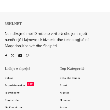
3SHI.NET
Ne ndikojmë mbi 10 milionë vizitorë dhe jemi rrjeti
numër një i lajmeve të biznesit dhe teknologjisë në
Maqedoni,Kosovë dhe Shqipëri.
Lidhje e shpejtë
Top Kategoritë
Ballina
Bota dhe Rajoni
E Re
Faqeshënuesi im
Sport
Identifikohu
Argëtim
Regjistrohu
Ekonomi
Na Kontaktoni
Arsim