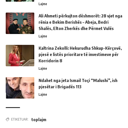
Lajme
Ali Ahmeti përkujton dëshmorët: 28 vjet nga
rënia e Bekim Berishës – Abeja, Bedri
Shalës, Elton Zherkës dhe Përmet Vulës
Lajme
Kaltrina Zekolli: Hekurudha Shkup-Kërçovë,
pjesë e listës prioritare të investimeve për
Korridorin 8
Lajme
Ndahet nga jeta Ismail Toçi “Malushi”, ish
pjesëtar i Brigadës 113
Lajme
toplajm
ETIKETUAR: