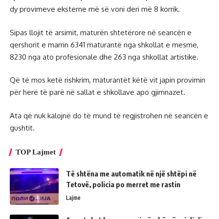
dy provimeve eksterne më së voni deri më 8 korrik.
Sipas llojit të arsimit, maturën shtetërore në seancën e
qershorit e marrin 6341 maturantë nga shkollat ​​e mesme,
8230 nga ato profesionale dhe 263 nga shkollat ​​artistike.
Që të mos ketë rishkrim, maturantët këtë vit japin provimin
për herë të parë në sallat e shkollave apo gjimnazet.
Ata që nuk kalojnë do të mund të regjistrohen në seancën e
gushtit.
TOP Lajmet
Të shtëna me automatik në një shtëpi në
Tetovë, policia po merret me rastin
Lajme