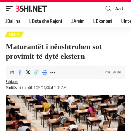
3SHI.NET
Aa
Ballina
Bota dhe Rajoni
Arsim
Ekonomi
Int
ARSIM
Maturantët i nënshtrohen sot
provimit të dytë ekstern
1 Min. Leximi
3shi.net
Përditësimi i fundit: 2024/06/08 at 11:34 AM