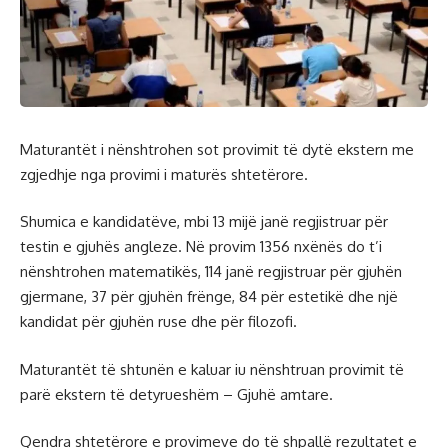
Maturantët i nënshtrohen sot provimit të dytë ekstern me
zgjedhje nga provimi i maturës shtetërore.
Shumica e kandidatëve, mbi 13 mijë janë regjistruar për
testin e gjuhës angleze. Në provim 1356 nxënës do t’i
nënshtrohen matematikës, 114 janë regjistruar për gjuhën
gjermane, 37 për gjuhën frënge, 84 për estetikë dhe një
kandidat për gjuhën ruse dhe për filozofi.
Maturantët të shtunën e kaluar iu nënshtruan provimit të
parë ekstern të detyrueshëm – Gjuhë amtare.
Qendra shtetërore e provimeve do të shpallë rezultatet e