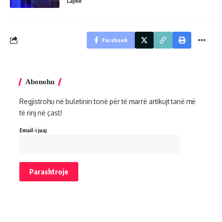
Lajme
Facebook
Abonohu
Regjistrohu në buletinin tonë për të marrë artikujt tanë më
të rinj në çast!
Email-i juaj