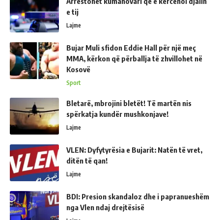
Arrestohet kumanovari që e kërcënoi djalin
e tij
Lajme
Bujar Muli sfidon Eddie Hall për një meç
MMA, kërkon që përballja të zhvillohet në
Kosovë
Sport
Bletarë, mbrojini bletët! Të martën nis
spërkatja kundër mushkonjave!
Lajme
VLEN: Dyfytyrësia e Bujarit: Natën të vret,
ditën të qan!
Lajme
BDI: Presion skandaloz dhe i papranueshëm
nga Vlen ndaj drejtësisë