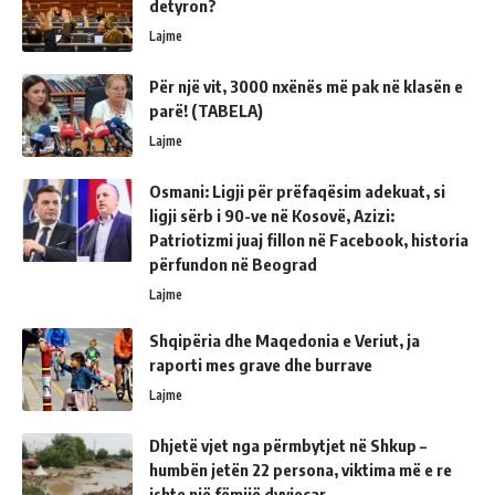
detyron?
Lajme
Për një vit, 3000 nxënës më pak në klasën e
parë! (TABELA)
Lajme
Osmani: Ligji për prëfaqësim adekuat, si
ligji sërb i 90-ve në Kosovë, Azizi:
Patriotizmi juaj fillon në Facebook, historia
përfundon në Beograd
Lajme
Shqipëria dhe Maqedonia e Veriut, ja
raporti mes grave dhe burrave
Lajme
Dhjetë vjet nga përmbytjet në Shkup –
humbën jetën 22 persona, viktima më e re
ishte një fëmijë dyvjeçar