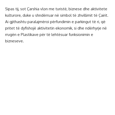
Sipas tij, sot Çarshia vlon me turistë, biznese dhe aktivitete
kulturore, duke u shndërruar në simbol të zhvillimit të Çairit.
Ai gjithashtu paralajmëroi përfundimin e parkingut të ri, që
pritet të dyfishojë aktivitetin ekonomik, si dhe ndërhyrje në
rrugën e Plastikave për të lehtësuar funksionimin e
bizneseve.