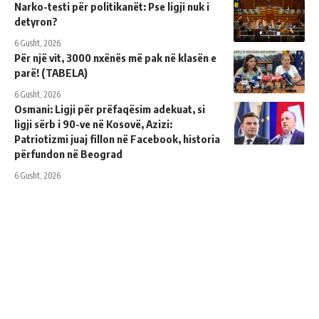
Narko-testi për politikanët: Pse ligji nuk i
detyron?
6 Gusht, 2026
Për një vit, 3000 nxënës më pak në klasën e
parë! (TABELA)
6 Gusht, 2026
Osmani: Ligji për prëfaqësim adekuat, si
ligji sërb i 90-ve në Kosovë, Azizi:
Patriotizmi juaj fillon në Facebook, historia
përfundon në Beograd
6 Gusht, 2026