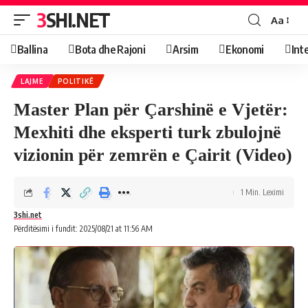
3SHI.NET
Aa
Ballina
Bota dhe Rajoni
Arsim
Ekonomi
Int
LAJME
POLITIKË
Master Plan për Çarshinë e Vjetër:
Mexhiti dhe eksperti turk zbulojnë
vizionin për zemrën e Çairit (Video)
1 Min. Leximi
3shi.net
Përditësimi i fundit: 2025/08/21 at 11:56 AM