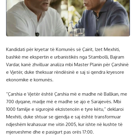
Kandidati për kryetar të Komunës së Çairit, Izet Mexhiti,
bashkë me ekspertin e urbanistikës nga Stambolli, Bajram
Vardar, kanë zhvilluar analiza mbi Master Planin për Çarshinë
e Vjetër, duke theksuar rëndësinë e saj si qendra kryesore
ekonomike e komunës.
“Çarshia e Vjetër është Çarshia më e madhe në Ballkan, me
700 dyqane, madje më e madhe se ajo e Sarajevës. Mbi
1000 familje e sigurojnë ekzistencën e tyre këtu,” deklaroi
Mexhiti, duke shtuar se gjendja e saj është transformuar
ndjeshëm krahasuar me vitin 2005, kur ishte në kushte të
mjerueshme dhe e pasigurt pas orës 17:00.