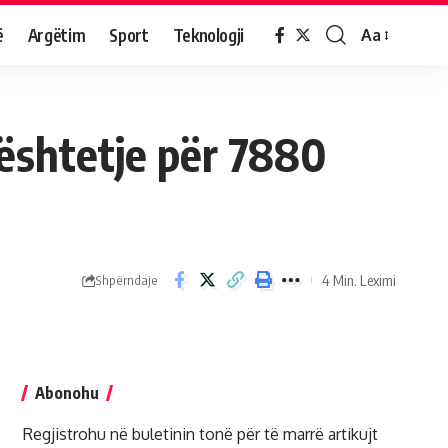
ë
Argëtim
Sport
Teknologji
Aa
ështetje për 7880
4 Min. Leximi
Shpërndaje
Abonohu
Regjistrohu në buletinin tonë për të marrë artikujt