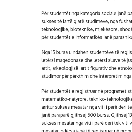
Për studentët nga kategoria sociale janë pa
sukses të lartë gjatë studimeve, nga fush
teknologjike, bioteknike, mjekësore, shoq
për studentët e informatikës janë parashik
Nga 15 bursa u ndahen studentëve të regj
letërsi maqedonase dhe letërsi sllave të j
artit, arkeologjisë, artit figurativ dhe etn
studimor për përkthim dhe interpretim nga
Për studentët e regjistruar në programet 
matematiko-natyrore, tekniko-teknologjike
arritur sukses mesatar nga viti i parë deri t
janë paraparë gjithsej 500 bursa. Gjithsej 1
sukses mesatar nga viti i parë deri tek viti
mesatar, ndërsa janë të regjistruar në pro