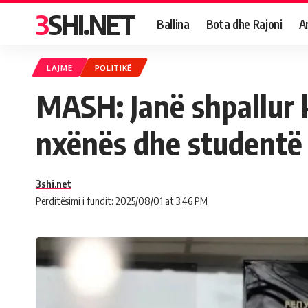
3SHI.NET
Ballina
Bota dhe Rajoni
A
LAJME
POLITIKË
MASH: Janë shpallur 
nxënës dhe studentë
3shi.net
Përditësimi i fundit: 2025/08/01 at 3:46 PM