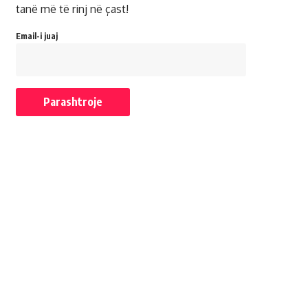
tanë më të rinj në çast!
Email-i juaj