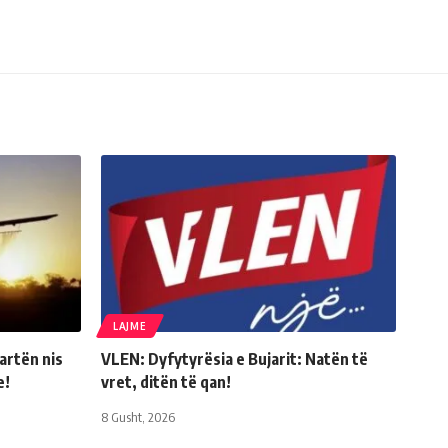
LAJME
artën nis
VLEN: Dyfytyrësia e Bujarit: Natën të
e!
vret, ditën të qan!
8 Gusht, 2026