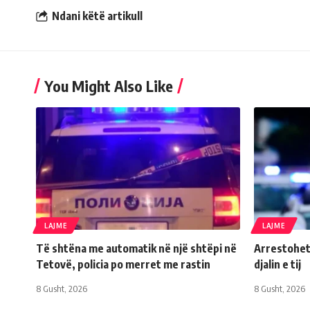
Ndani këtë artikull
You Might Also Like
LAJME
LAJME
Të shtëna me automatik në një shtëpi në
Arrestohet
Tetovë, policia po merret me rastin
djalin e tij
8 Gusht, 2026
8 Gusht, 2026