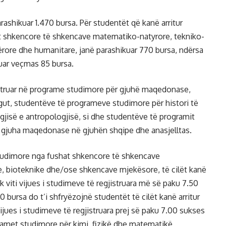
rashikuar 1.470 bursa. Për studentët që kanë arritur
at shkencore të shkencave matematiko-natyrore, tekniko-
ërore dhe humanitare, janë parashikuar 770 bursa, ndërsa
uar veçmas 85 bursa.
istruar në programe studimore për gjuhë maqedonase,
ugut, studentëve të programeve studimore për histori të
ologjisë e antropologjisë, si dhe studentëve të programit
 gjuha maqedonase në gjuhën shqipe dhe anasjelltas.
studimore nga fushat shkencore të shkencave
, bioteknike dhe/ose shkencave mjekësore, të cilët kanë
ek viti vijues i studimeve të regjistruara më së paku 7.50
30 bursa do t’i shfryëzojnë studentët të cilët kanë arritur
 vijues i studimeve të regjistruara prej së paku 7.00 sukses
gramet studimore për kimi, fizikë dhe matematikë,