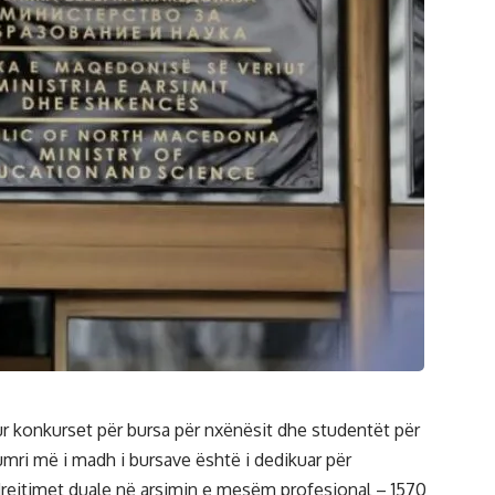
ur konkursеt për bursa për nxënësit dhe studentët për
mri më i madh i bursave është i dedikuar për
drejtimet duale në arsimin e mesëm profesional – 1570