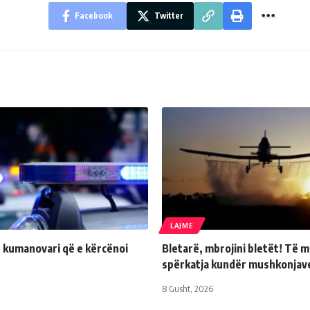
Facebook
Twitter
LAJME
 kumanovari që e kërcënoi
Bletarë, mbrojini bletët! Të m
spërkatja kundër mushkonjav
8 Gusht, 2026