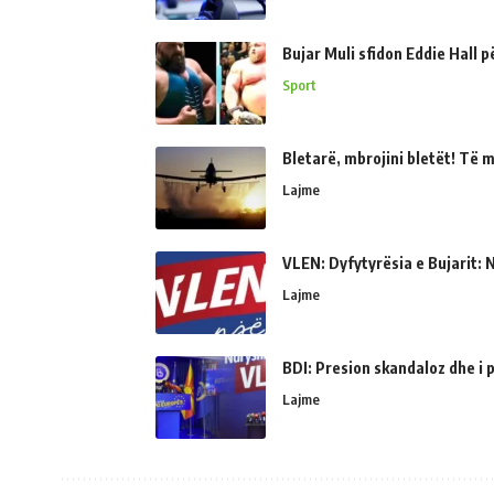
Bujar Muli sfidon Eddie Hall 
Sport
Bletarë, mbrojini bletët! Të 
Lajme
VLEN: Dyfytyrësia e Bujarit: N
Lajme
BDI: Presion skandaloz dhe i
Lajme