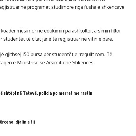
regjistruar në programet studimore nga fusha e shkencave
kuadër mësimor në edukimin parashkollor, arsimin fillor
tudentët të cilat janë të regjistruar në vitin e parë.
ë gjithsej 150 bursa për studentët e rregullt rom. Të
-faqen e Ministrisë së Arsimit dhe Shkencës.
 shtëpi në Tetovë, policia po merret me rastin
cënoi djalin e tij