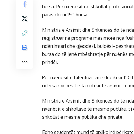
bursa. Për nxënësit në shkollat profesiona
parashikuar 150 bursa.
Ministria e Arsimit dhe Shkencës do të nd
regjistruar në programe mësimore nga fushat
ndërtimtari dhe gjeodezi, bujqësi–peshkatar
bursa do të jenë mbështetje për nxënës me
prindër.
Për nxënësit e talentuar janë dedikuar 150 
ndërsa nxënësit e talentuar të arsimit të 
Ministria e Arsimit dhe Shkencës do të nda
nxënësit e shkollave të mesme publike, si 
shkollat e mesme publike dhe private.
Edhe studentët mund të aplikojnë për kate