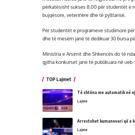
përkatësisht sukses 8.00 për studentët e 
bujqësore, veterinere dhe të pylltarisë.
Për studentët e programeve studimore për 
dhe të mesëm janë të dedikuar 30 bursa për s
Ministria e Arsimit dhe Shkencës do të ndaj
gjitha konkurset janë të publikuara në ueb
TOP Lajmet
Të shtëna me automatik në një
Lajme
Arrestohet kumanovari që e kër
Lajme