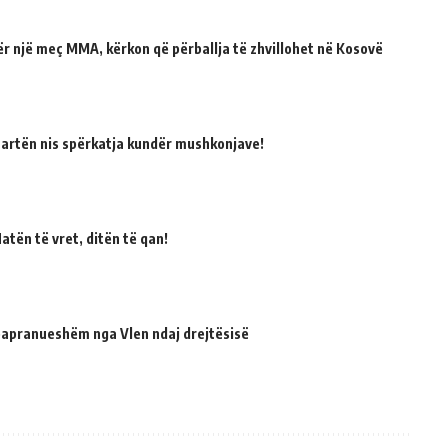
për një meç MMA, kërkon që përballja të zhvillohet në Kosovë
martën nis spërkatja kundër mushkonjave!
atën të vret, ditën të qan!
 papranueshëm nga Vlen ndaj drejtësisë