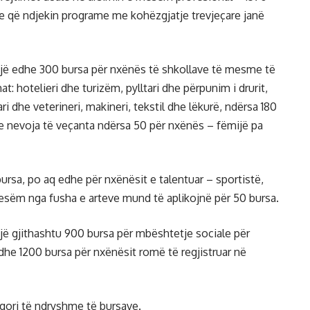
le që ndjekin programe me kohëzgjatje trevjeçare janë
ajë edhe 300 bursa për nxënës të shkollave të mesme të
: hotelieri dhe turizëm, pylltari dhe përpunim i drurit,
i dhe veterineri, makineri, tekstil dhe lëkurë, ndërsa 180
 nevoja të veçanta ndërsa 50 për nxënës – fëmijë pa
bursa, po aq edhe për nxënësit e talentuar – sportistë,
mesëm nga fusha e arteve mund të aplikojnë për 50 bursa.
jë gjithashtu 900 bursa për mbështetje sociale për
dhe 1200 bursa për nxënësit romë të regjistruar në
gori të ndryshme të bursave.