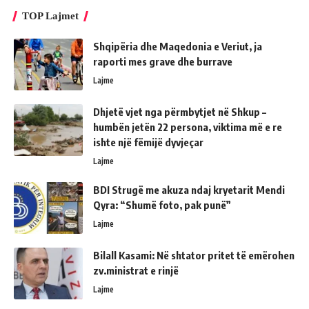
TOP Lajmet
Shqipëria dhe Maqedonia e Veriut, ja
raporti mes grave dhe burrave
Lajme
Dhjetë vjet nga përmbytjet në Shkup –
humbën jetën 22 persona, viktima më e re
ishte një fëmijë dyvjeçar
Lajme
BDI Strugë me akuza ndaj kryetarit Mendi
Qyra: “Shumë foto, pak punë”
Lajme
Bilall Kasami: Në shtator pritet të emërohen
zv.ministrat e rinjë
Lajme