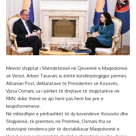
Ministri shqiptar i Shëndetësisë në Qeverinë e Maqedonisë
së Veriut, Arben Taravari, iu është kundërpërgjigjur përmes
Albanian Post, deklaratave të Presidentes së Kosovës,
Vjosa Osmani, sa i përket të drejtave të shqiptarëve në
RMV, duke thënë se ajo herë pas here bie pre e
keqinformimeve.
Në mbledhjen e përbashkët të dy kuvendeve: Kosovës dhe
Shqipërisë, të premten, në Prishtinë, Osmani tha se
ekzistojnë tendenca për të destabilizuar Maqedoninë e