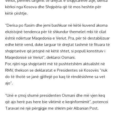
Veriut, përmes largimit të drejtat e shqiptarëve atje, derisa
kërkoi nga Kosova dhe Shqipëria që të mos heshtin për
këtë çështje.
“Derisa po flasim dhe jemi bashkuar në këtë kuvend akoma
ekzistojnë tendenca për të shkundur themelet mbi të cilat
është ndërtuar Maqedonia e Veriut. Pra, për të destabilizuar
edhe këtë vend, duke larguar të drejtat tashmë të fituara të
shqiptarëve që jetojnë në këtë shtet, si popull konstituiv i
Maqedonisë së Veriut”, deklaroi Osmani.
Por, njëri nga shqiptarët më të pushtetshëm aktualisht në
RMV, thekson se deklaratat e Presidentes së Kosovës “nuk
do të thotë se janë gjithnjë po kaq të rëndësishme sa vet
ajo”.
“Unë e çmoj shumë presidenten Osmani dhe më vjen keq
që ajo herë pas here bie viktimë e keqinformimit”, potencoi
Taravari në një përgjigje me shkrim për Albanian Post.