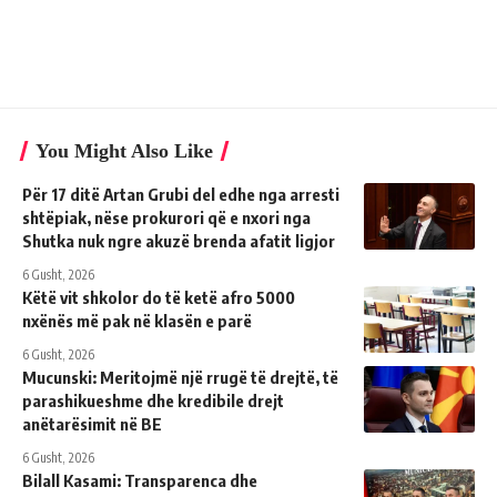
You Might Also Like
Për 17 ditë Artan Grubi del edhe nga arresti
shtëpiak, nëse prokurori që e nxori nga
Shutka nuk ngre akuzë brenda afatit ligjor
6 Gusht, 2026
Këtë vit shkolor do të ketë afro 5000
nxënës më pak në klasën e parë
6 Gusht, 2026
Mucunski: Meritojmë një rrugë të drejtë, të
parashikueshme dhe kredibile drejt
anëtarësimit në BE
6 Gusht, 2026
Bilall Kasami: Transparenca dhe