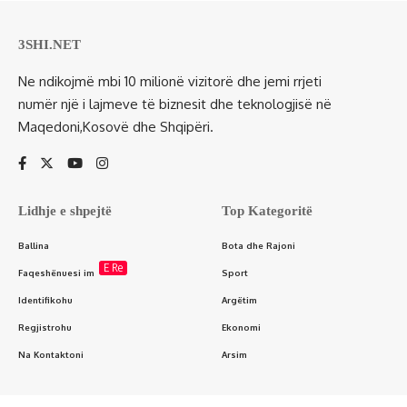
3SHI.NET
Ne ndikojmë mbi 10 milionë vizitorë dhe jemi rrjeti
numër një i lajmeve të biznesit dhe teknologjisë në
Maqedoni,Kosovë dhe Shqipëri.
Lidhje e shpejtë
Top Kategoritë
Ballina
Bota dhe Rajoni
E Re
Faqeshënuesi im
Sport
Identifikohu
Argëtim
Regjistrohu
Ekonomi
Na Kontaktoni
Arsim