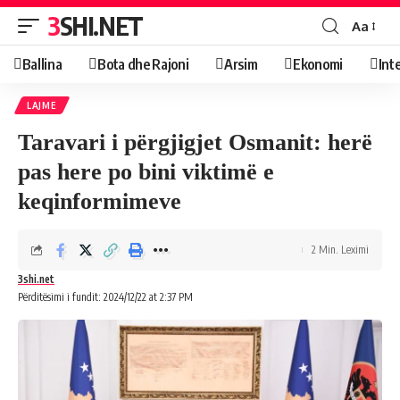
3SHI.NET
Aa
Ballina
Bota dhe Rajoni
Arsim
Ekonomi
Int
LAJME
Taravari i përgjigjet Osmanit: herë
pas here po bini viktimë e
keqinformimeve
2 Min. Leximi
3shi.net
Përditësimi i fundit: 2024/12/22 at 2:37 PM