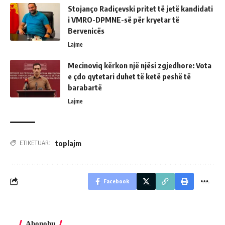
Stojanço Radiçevski pritet të jetë kandidati
i VMRO-DPMNE-së për kryetar të
Bervenicës
Lajme
Mecinoviq kërkon një njësi zgjedhore: Vota
e çdo qytetari duhet të ketë peshë të
barabartë
Lajme
toplajm
ETIKETUAR:
Facebook
Abonohu