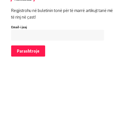
Regjistrohu në buletinin tonë për të marrë artikujt tanë më
të rinj në çast!
Email-i juaj