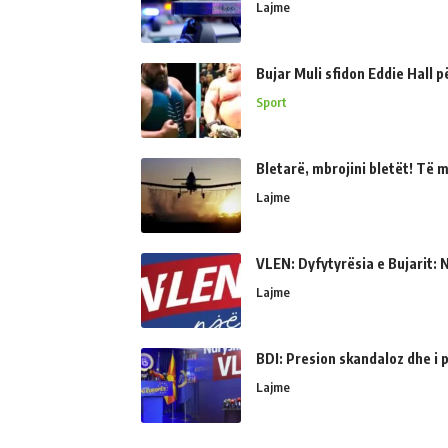
Lajme
Bujar Muli sfidon Eddie Hall 
Sport
Bletarë, mbrojini bletët! Të 
Lajme
VLEN: Dyfytyrësia e Bujarit: N
Lajme
BDI: Presion skandaloz dhe i
Lajme