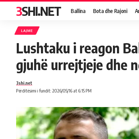
3SHI.NET
Ballina
Bota dhe Rajoni
A
LAJME
Lushtaku i reagon Baht
gjuhë urrejtjeje dhe 
3shi.net
Përditësimi i fundit: 2026/05/16 at 6:15 PM