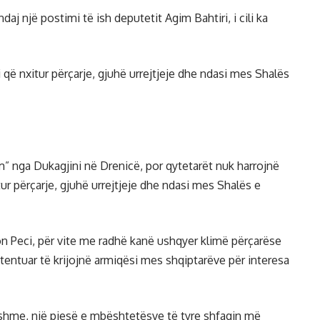
aj një postimi të ish deputetit Agim Bahtiri, i cili ka
i që nxitur përçarje, gjuhë urrejtjeje dhe ndasi mes Shalës
im” nga Dukagjini në Drenicë, por qytetarët nuk harrojnë
tur përçarje, gjuhë urrejtjeje dhe ndasi mes Shalës e
ton Peci, për vite me radhë kanë ushqyer klimë përçarëse
tentuar të krijojnë armiqësi mes shqiptarëve për interesa
kshme, një pjesë e mbështetësve të tyre shfaqin më