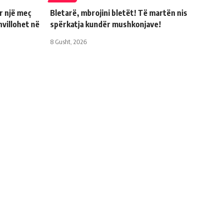
ër një meç
Bletarë, mbrojini bletët! Të martën nis
hvillohet në
spërkatja kundër mushkonjave!
8 Gusht, 2026