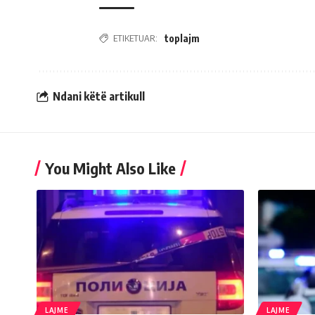
ETIKETUAR:
toplajm
Ndani këtë artikull
You Might Also Like
LAJME
LAJME