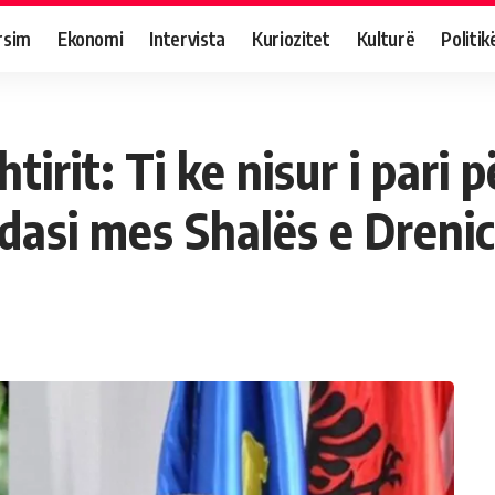
rsim
Ekonomi
Intervista
Kuriozitet
Kulturë
Politik
irit: Ti ke nisur i pari 
ndasi mes Shalës e Dreni