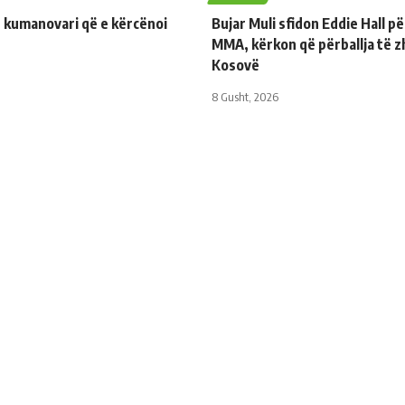
 kumanovari që e kërcënoi
Bujar Muli sfidon Eddie Hall p
MMA, kërkon që përballja të z
Kosovë
8 Gusht, 2026