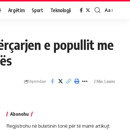
ë
Argëtim
Sport
Teknologji
Aa
përçarjen e popullit me
cës
2 Min. Leximi
Shpërndaje
Abonohu
Regjistrohu në buletinin tonë për të marrë artikujt