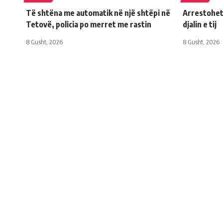
Të shtëna me automatik në një shtëpi në
Arrestohet
Tetovë, policia po merret me rastin
djalin e tij
8 Gusht, 2026
8 Gusht, 2026