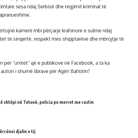
rimtare sesa ndaj Serbisë dhe regjimit kriminal të
 papranueshme.
rtojnë karrierë mbi përçarje krahinore e sulme ndaj
itet të sinqertë, respekt mes shqiptarëve dhe mbrojtje të
n për “unitet” që e publikove në Facebook, a ta ka
autori i shumë librave për Agim Bahtirin?
 shtëpi në Tetovë, policia po merret me rastin
cënoi djalin e tij