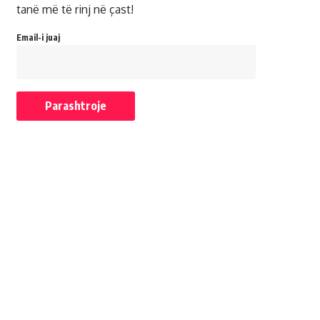
tanë më të rinj në çast!
Email-i juaj