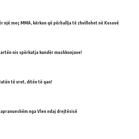
për një meç MMA, kërkon që përballja të zhvillohet në Kosovë
martën nis spërkatja kundër mushkonjave!
atën të vret, ditën të qan!
 papranueshëm nga Vlen ndaj drejtësisë