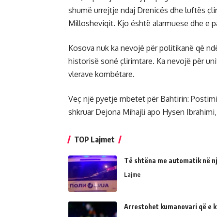
shumë urrejtje ndaj Drenicës dhe luftës çli
Millosheviqit. Kjo është alarmuese dhe e
Kosova nuk ka nevojë për politikanë që ndë
historisë sonë çlirimtare. Ka nevojë për un
vlerave kombëtare.
Veç një pyetje mbetet për Bahtirin: Postimi
shkruar Dejona Mihajli apo Hysen Ibrahimi, 
TOP Lajmet
Të shtëna me automatik në një
Lajme
Arrestohet kumanovari që e kër