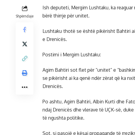
Ish deputeti, Mergim Lushtaku, ka reaguar nd
bërë thirrje për unitet.
Shpërndaje
Lushtaku thotë se është pikërisht Bahtiri a
e Drenicës.
Postimi i Mergim Lushtaku:
Agim Bahtiri sot flet për “unitet” e “bashk
se pikërisht ai ka qenë ndër zërat që ka nxi
Drenicës.
Po ashtu, Agim Bahtiri, Albin Kurti dhe Fa
ndaj Drenicës dhe vlerave të UÇK-së, duke 
të ngushta politike.
Sot, si pasojë e kësaj propagande të rrezi