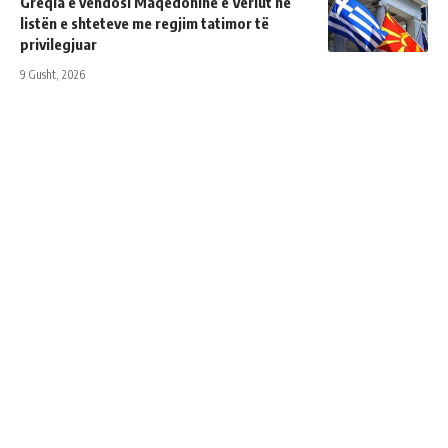
Greqia e vendosi Maqedoninë e Veriut në
listën e shteteve me regjim tatimor të
privilegjuar
9 Gusht, 2026