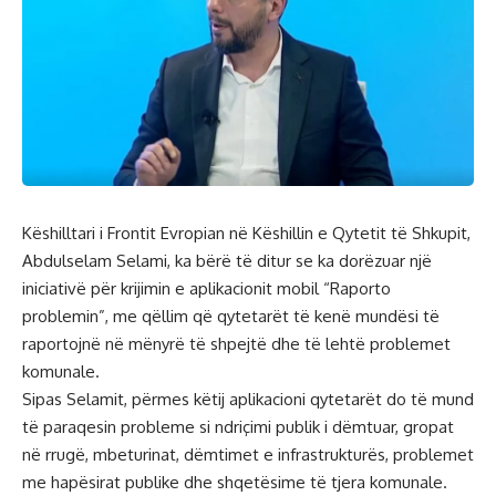
Këshilltari i Frontit Evropian në Këshillin e Qytetit të Shkupit,
Abdulselam Selami, ka bërë të ditur se ka dorëzuar një
iniciativë për krijimin e aplikacionit mobil “Raporto
problemin”, me qëllim që qytetarët të kenë mundësi të
raportojnë në mënyrë të shpejtë dhe të lehtë problemet
komunale.
Sipas Selamit, përmes këtij aplikacioni qytetarët do të mund
të paraqesin probleme si ndriçimi publik i dëmtuar, gropat
në rrugë, mbeturinat, dëmtimet e infrastrukturës, problemet
me hapësirat publike dhe shqetësime të tjera komunale.