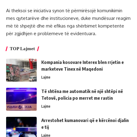
Ai theksoi se iniciativa synon të përmirësojë komunikimin
mes qytetarëve dhe institucioneve, duke mundësuar reagim
më të shpejtë dhe më efikas nga shërbimet kompetente
për zgjidhjen e problemeve të evidentuara.
TOP Lajmet
Kompania kosovare Interex blen rrjetin e
marketeve Tinex në Maqedoni
Lajme
Të shtëna me automatik në një shtëpi në
Tetovë, policia po merret me rastin
Lajme
Arrestohet kumanovari që e kërcënoi djalin
e tij
Lajme