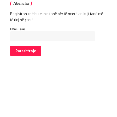
Abonohu
Regjistrohu në buletinin tonë për të marrë artikujt tanë më
të rinj në çast!
Email-i juaj