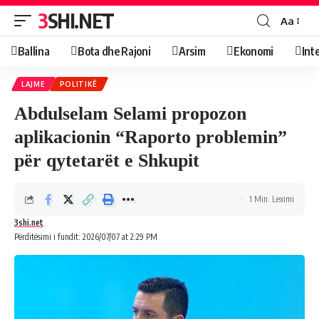
3SHI.NET
Aa
Ballina
Bota dhe Rajoni
Arsim
Ekonomi
Int
LAJME
POLITIKË
Abdulselam Selami propozon
aplikacionin “Raporto problemin”
për qytetarët e Shkupit
1 Min. Leximi
3shi.net
Përditësimi i fundit: 2026/07/07 at 2:29 PM