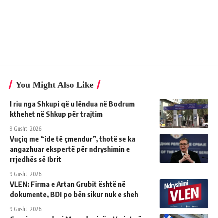
You Might Also Like
I riu nga Shkupi që u lëndua në Bodrum
kthehet në Shkup për trajtim
9 Gusht, 2026
Vuçiq me “ide të çmendur”, thotë se ka
angazhuar ekspertë për ndryshimin e
rrjedhës së Ibrit
9 Gusht, 2026
VLEN: Firma e Artan Grubit është në
dokumente, BDI po bën sikur nuk e sheh
9 Gusht, 2026