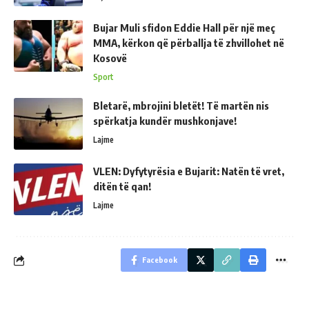
Bujar Muli sfidon Eddie Hall për një meç
MMA, kërkon që përballja të zhvillohet në
Kosovë
Sport
Bletarë, mbrojini bletët! Të martën nis
spërkatja kundër mushkonjave!
Lajme
VLEN: Dyfytyrësia e Bujarit: Natën të vret,
ditën të qan!
Lajme
Facebook