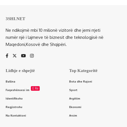
3SHI.NET
Ne ndikojmë mbi 10 milionë vizitorë dhe jemi rrjeti
numër një i lajmeve të biznesit dhe teknologjisë në
Maqedoni,Kosovë dhe Shqipëri.
Lidhje e shpejtë
Top Kategoritë
Ballina
Bota dhe Rajoni
E Re
Faqeshënuesi im
Sport
Identifikohu
Argëtim
Regjistrohu
Ekonomi
Na Kontaktoni
Arsim