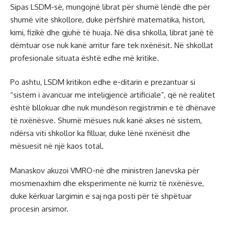
Sipas LSDM-së, mungojnë librat për shumë lëndë dhe për
shumë vite shkollore, duke përfshirë matematika, histori,
kimi, fizikë dhe gjuhë të huaja. Në disa shkolla, librat janë të
dëmtuar ose nuk kanë arritur fare tek nxënësit. Në shkollat
profesionale situata është edhe më kritike.
Po ashtu, LSDM kritikon edhe e-ditarin e prezantuar si
“sistem i avancuar me inteligjencë artificiale”, që në realitet
është bllokuar dhe nuk mundëson regjistrimin e të dhënave
të nxënësve. Shumë mësues nuk kanë akses në sistem,
ndërsa viti shkollor ka filluar, duke lënë nxënësit dhe
mësuesit në një kaos total.
Manaskov akuzoi VMRO-në dhe ministren Janevska për
mosmenaxhim dhe eksperimente në kurriz të nxënësve,
duke kërkuar largimin e saj nga posti për të shpëtuar
procesin arsimor.