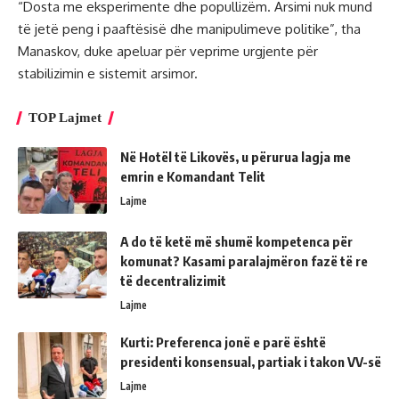
“Dosta me eksperimente dhe popullizëm. Arsimi nuk mund
të jetë peng i paaftësisë dhe manipulimeve politike”, tha
Manaskov, duke apeluar për veprime urgjente për
stabilizimin e sistemit arsimor.
TOP Lajmet
Në Hotël të Likovës, u përurua lagja me
emrin e Komandant Telit
Lajme
A do të ketë më shumë kompetenca për
komunat? Kasami paralajmëron fazë të re
të decentralizimit
Lajme
Kurti: Preferenca jonë e parë është
presidenti konsensual, partiak i takon VV-së
Lajme