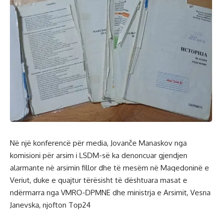
Në një konferencë për media, Jovanče Manaskov nga
komisioni për arsim i LSDM-së ka denoncuar gjendjen
alarmante në arsimin fillor dhe të mesëm në Maqedoninë e
Veriut, duke e quajtur tërësisht të dështuara masat e
ndërmarra nga VMRO-DPMNE dhe ministrja e Arsimit, Vesna
Janevska, njofton Top24