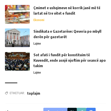
Çmimet e ushqimeve në korrik janë më të
lartat në tre vitet e fundit
Ekonomi
Sindikata e Gazetarëve: Qeveria po mbyll
derën për gazetarët
Lajme
Sot afati i fundit për konstituim të
Kuvendit, ende asnjë njoftim për seancë apo
takim
Lajme
toplajm
ETIKETUAR: