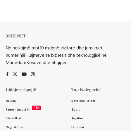
3SHI.NET
Ne ndikojmë mbi 10 milionë vizitorë dhe jemi rrjeti
numër një i lajmeve të biznesit dhe teknologjisë në
Maqedoni,Kosovë dhe Shqipëri.
Lidhje e shpejtë
Top Kategoritë
Ballina
Bota dhe Rajoni
E Re
Faqeshënuesi im
Sport
Identifikohu
Argëtim
Regjistrohu
Ekonomi