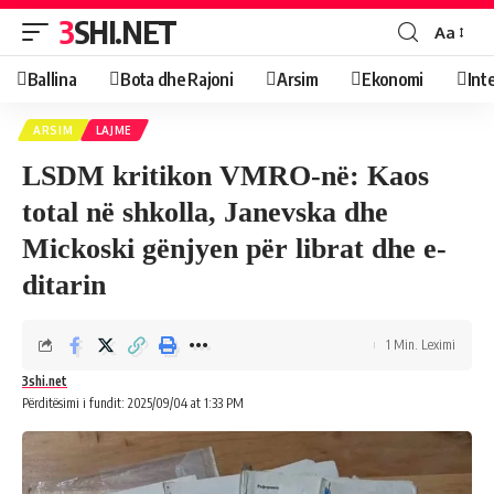
3SHI.NET
Aa
Ballina
Bota dhe Rajoni
Arsim
Ekonomi
Int
ARSIM
LAJME
LSDM kritikon VMRO-në: Kaos
total në shkolla, Janevska dhe
Mickoski gënjyen për librat dhe e-
ditarin
1 Min. Leximi
3shi.net
Përditësimi i fundit: 2025/09/04 at 1:33 PM