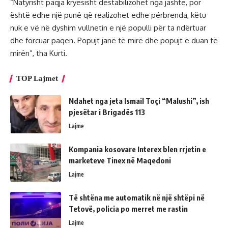
“Natyrisht paqja kryesisht destabilizohet nga jashtë, por
është edhe një punë që realizohet edhe përbrenda, këtu
nuk e vë në dyshim vullnetin e një populli për ta ndërtuar
dhe forcuar paqen. Popujt janë të mirë dhe popujt e duan të
mirën”, tha Kurti.
TOP Lajmet
Ndahet nga jeta Ismail Toçi “Malushi”, ish
pjesëtar i Brigadës 113
Lajme
Kompania kosovare Interex blen rrjetin e
marketeve Tinex në Maqedoni
Lajme
Të shtëna me automatik në një shtëpi në
Tetovë, policia po merret me rastin
Lajme