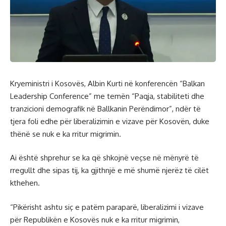
Kryeministri i Kosovës, Albin Kurti në konferencën “Balkan
Leadership Conference” me temën “Paqja, stabiliteti dhe
tranzicioni demografik në Ballkanin Perëndimor”, ndër të
tjera foli edhe për liberalizimin e vizave për Kosovën, duke
thënë se nuk e ka rritur migrimin.
Ai është shprehur se ka që shkojnë veçse në mënyrë të
rregullt dhe sipas tij, ka gjithnjë e më shumë njerëz të cilët
kthehen.
“Pikërisht ashtu siç e patëm paraparë, liberalizimi i vizave
për Republikën e Kosovës nuk e ka rritur migrimin,