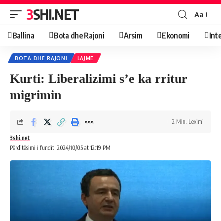
3SHI.NET
Aa
Ballina
Bota dhe Rajoni
Arsim
Ekonomi
Int
BOTA DHE RAJONI
LAJME
Kurti: Liberalizimi s’e ka rritur
migrimin
2 Min. Leximi
3shi.net
Përditësimi i fundit: 2024/10/05 at 12:19 PM