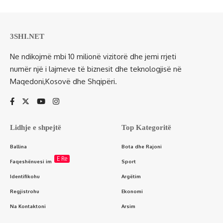
3SHI.NET
Ne ndikojmë mbi 10 milionë vizitorë dhe jemi rrjeti
numër një i lajmeve të biznesit dhe teknologjisë në
Maqedoni,Kosovë dhe Shqipëri.
Lidhje e shpejtë
Top Kategoritë
Ballina
Bota dhe Rajoni
E Re
Faqeshënuesi im
Sport
Identifikohu
Argëtim
Regjistrohu
Ekonomi
Na Kontaktoni
Arsim