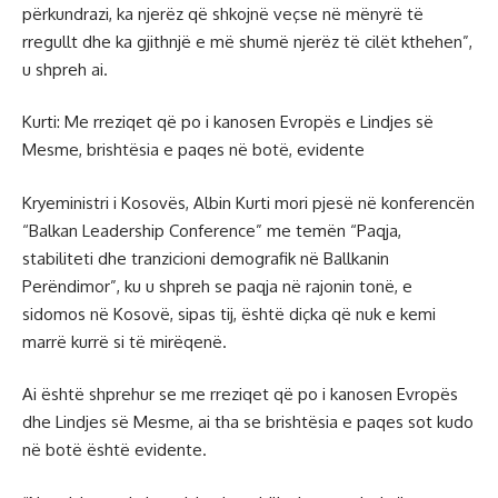
përkundrazi, ka njerëz që shkojnë veçse në mënyrë të
rregullt dhe ka gjithnjë e më shumë njerëz të cilët kthehen”,
u shpreh ai.
Kurti: Me rreziqet që po i kanosen Evropës e Lindjes së
Mesme, brishtësia e paqes në botë, evidente
Kryeministri i Kosovës, Albin Kurti mori pjesë në konferencën
“Balkan Leadership Conference” me temën “Paqja,
stabiliteti dhe tranzicioni demografik në Ballkanin
Perëndimor”, ku u shpreh se paqja në rajonin tonë, e
sidomos në Kosovë, sipas tij, është diçka që nuk e kemi
marrë kurrë si të mirëqenë.
Ai është shprehur se me rreziqet që po i kanosen Evropës
dhe Lindjes së Mesme, ai tha se brishtësia e paqes sot kudo
në botë është evidente.