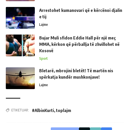
Arrestohet kumanovari që e kërcënoi djalin
e tij
Lajme
Bujar Muli sfidon Eddie Hall për një meç
MMA, kërkon që përballja të zhvillohet në
Kosovë
Sport
Bletarë, mbrojini bletët! Të martën nis
spërkatja kundër mushkonjave!
Lajme
#AlbinKurti
,
toplajm
ETIKETUAR: